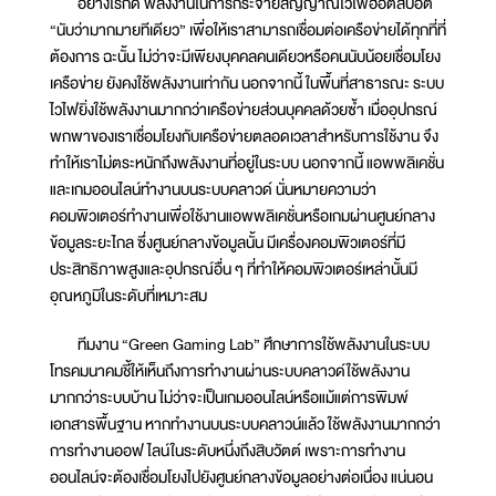
อย่างไรก็ดี พลังงานในการกระจายสัญญาณไวไฟฮอตสปอต
“นับว่ามากมายทีเดียว” เพื่อให้เราสามารถเชื่อมต่อเครือข่ายได้ทุกที่ที่
ต้องการ ฉะนั้น ไม่ว่าจะมีเพียงบุคคลคนเดียวหรือคนนับน้อยเชื่อมโยง
เครือข่าย ยังคงใช้พลังงานเท่ากัน นอกจากนี้ ในพื้นที่สาธารณะ ระบบ
ไวไฟยิ่งใช้พลังงานมากกว่าเครือข่ายส่วนบุคคลด้วยซ้ำ เมื่ออุปกรณ์
พกพาของเราเชื่อมโยงกับเครือข่ายตลอดเวลาสำหรับการใช้งาน จึง
ทำให้เราไม่ตระหนักถึงพลังงานที่อยู่ในระบบ นอกจากนี้ แอพพลิเคชั่น
และเกมออนไลน์ทำงานบนระบบคลาวด์ นั่นหมายความว่า
คอมพิวเตอร์ทำงานเพื่อใช้งานแอพพลิเคชั่นหรือเกมผ่านศูนย์กลาง
ข้อมูลระยะไกล ซึ่งศูนย์กลางข้อมูลนั้น มีเครื่องคอมพิวเตอร์ที่มี
ประสิทธิภาพสูงและอุปกรณ์อื่น ๆ ที่ทำให้คอมพิวเตอร์เหล่านั้นมี
อุณหภูมิในระดับที่เหมาะสม
ทีมงาน “Green Gaming Lab” ศึกษาการใช้พลังงานในระบบ
โทรคมนาคมชี้ให้เห็นถึงการทำงานผ่านระบบคลาวด์ใช้พลังงาน
มากกว่าระบบบ้าน ไม่ว่าจะเป็นเกมออนไลน์หรือแม้แต่การพิมพ์
เอกสารพื้นฐาน หากทำงานบนระบบคลาวน์แล้ว ใช้พลังงานมากกว่า
การทำงานออฟไลน์ในระดับหนึ่งถึงสิบวัตต์ เพราะการทำงาน
ออนไลน์จะต้องเชื่อมโยงไปยังศูนย์กลางข้อมูลอย่างต่อเนื่อง แน่นอน