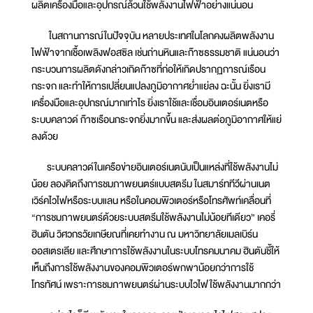
ผลิตเครื่องมือและอุปกรณ์ล้วนใช้พลังงานไฟฟ้าอย่างแน่นอน
ในสถานการณ์ในปัจจุบัน หลายประเทศในโลกคงผลิตพลังงาน
ไฟฟ้าจากเชื้อเพลิงฟอสซิล เช่นถ่านหินและก๊าซธรรมชาติ แน่นอนว่า
กระบวนการผลิตดังกล่าวเกิดก๊าซที่ก่อให้เกิดปรากฏการณ์เรือน
กระจก และทำให้การเปลี่ยนแปลงภูมิอากาศย่ำแย่ลง ฉะนั้น ยิ่งเรามี
เครื่องมือและอุปกรณ์มากเท่าไร ยิ่งเราใช้และเชื่อมอินเตอร์เนตหรือ
ระบบคลาวด์ ก๊าซเรือนกระจกยิ่งมากขึ้น และส่งผลต่อภูมิอากาศให้แย่
ลงด้วย
ระบบคลาวด์ในเครือข่ายอินเตอร์เนตนับเป็นแหล่งที่ใช้พลังงานไม่
น้อย ลองคิดถึงการชมภาพยนตร์แบบสตรีม ในสมาร์ททีวีผ่านเนต
เวิร์คไวไฟหรือระบบแลน หรือในคอมพิวเตอร์หรือโทรศัพท์เคลื่อนที่
“การชมภาพยนตร์ด้วยระบบสตรีมใช้พลังงานไม่น้อยทีเดียว” เคอรี่
ฮินตัน วิศวกรวัยเกษียณที่เคยทำงาน ณ มหาวิทยาลัยเมลเบิร์น
ออสเตรเลีย และศึกษาการใช้พลังงานในระบบโทรคมนาคม ฮินตันชี้ให้
เห็นถึงการใช้พลังงานของคอมพิวเตอร์พกพาน้อยกว่าการใช้
โทรทัศน์ เพราะการชมภาพยนตร์ผ่านระบบไวไฟใช้พลังงานมากกว่า