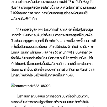
ว่า การทำงานหรือเล่นเกมผ่านระบบคลาวด์ทำให้เราบันทึกข้อมูลใน
ศูนย์กลางข้อมูลเดียวเพียงปลายนิ้ว และสะดวกในการทำงาน แต่กลับ
ไม่ดีต่อภูมิอากาศ เพราะการเชื่อมต่อกับศูนย์กลางข้อมูลนั้นใช้
พลังงานไฟฟ้าไม่น้อย
“ที่สำคัญข้อมูลต่าง ๆ ได้รับการสำเนาและจัดเก็บในศูนย์ข้อมูล
มากกว่าหนึ่งแห่ง” ฮินตันย้ำถึงระบบการทำงานของศูนย์ข้อมูลเพื่อ
ป้องกันการสูญหาย ทุกครั้งที่เราอัพโหลดภาพหนึ่งภาพขึ้นบนแอพลิ
เคชั่นสื่อสังคมออนไลน์ นั่นหมายถึง บริษัทต้องจัดเก็บสำเนาถึง 4 ชุด
ในแต่ละวันมีภาพใหม่อัพโหลดถึง 350 ล้านภาพ! ระบบดังกล่าวจะ
ต้องใช้พลังงานอย่างต่อเนื่อง เมื่อเวลาผ่านไป ภาพส่วนหนึ่งจะนำไป
เก็บไว้ในคลัง ซึ่งระบบคลังนั้นใช้พลังงานน้อยลง แต่เมื่อเราต้องการ
เรียกภาพเก่าขึ้นมาอีกครั้ง ระบบจะทำการเรียกคืนภาพดังกล่าว และ
ในกรณีไฟล์วีดิโอ ยิ่งใช้พื้นที่ในการจัดก็บมากยิ่งขึ้น
ในสถานการณ์ปัจจุบัน วิศวกรออกแบบเครื่องอำนวยความ
สะดวก ตั้งแต่การเพาะปลูกเพื่อการทำงานแบบสมาร์ทฟาร์มมิ่ง