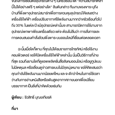
จนถึงการเชื่อมต่ออุปกรณ์ต่าง ๆ ในครัวเรือน แต่ “ความสมาร์ทเหล่า
นี้ไม่ได้อย่างฟรี ๆ แต่อย่างใด” ฮินตันกล่าว ทีมงานของเขาระบุถึง
บ้านที่พึ่งพาอุปกรณ์สมาร์ทเพื่อการควบคุมอุปกรณ์ให้แสงสว่าง
เครื่องใช้ไฟฟ้า เครื่องปรับอากาศใช้พลังงานมากกว่าครัวเรือนทั่วไป
ถึง 30% ในแต่ละปี แม้อุปกรณ์เหล่านั้นจะสามารถปิดการใช้งานจาก
อุปกรณ์พกพาเพียงเครื่องเดียว แต่จะต้องไม่ลืมว่า การสั่งการและ
การตอบสนองคำสั่งล้วนพึ่งพาระบบออนไลน์ที่เชื่อมต่อตลอดเวลา
ฉะนั้นเมื่อใดก็ตาม ที่คุณไม่ได้ชมรายการโทรทัศน์ หรือใช้งาน
คอมพิวเตอร์ ขอให้ปิดเครื่องใช้ไฟฟ้าเหล่านั้น นั่นเป็นวิธีการที่ง่าย
ที่สุด รวมถึงยามใดที่ดูแอพพลิเคชั่นสื่อสังคมออนไลน์ หรือยูทูปแบบ
ไม่มีเหตุผล หรือเลื่อนดูข่าวสารแบบไม่มีจุดมุ่งหมาย ขอให้คิดเสมอว่า
คุณกำลังใช้พลังงานมากน้อยแค่ไหน และจะดีกว่าไหมในการใช้เวลา
ว่างกับการอ่านหนังสือหรือเดินสูดอากาศภายนอกเพื่อเปลี่ยน
บรรยากาศ เป็นสิ่งที่น่าคิดด้วยเช่นกัน
ผู้เขียน :
ชีวสิทธิ์ บุณยเกียรติ
ที่มา