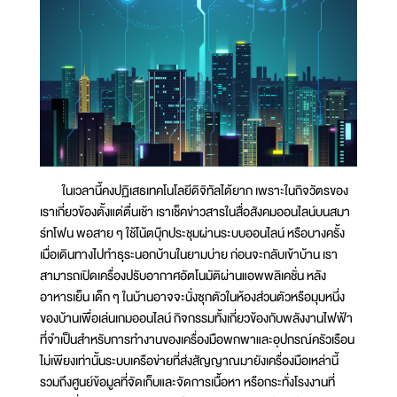
ในเวลานี้คงปฏิเสธเทคโนโลยีดิจิทัลได้ยาก เพราะในกิจวัตรของ
เราเกี่ยวข้องตั้งแต่ตื่นเช้า เราเช็คข่าวสารในสื่อสังคมออนไลน์บนสมา
ร์ทโฟน พอสาย ๆ ใช้โน้ตบุ๊กประชุมผ่านระบบออนไลน์ หรือบางครั้ง
เมื่อเดินทางไปทำธุระนอกบ้านในยามบ่าย ก่อนจะกลับเข้าบ้าน เรา
สามารถเปิดเครื่องปรับอากาศอัตโนมัติผ่านแอพพลิเคชั่น หลัง
อาหารเย็น เด็ก ๆ ในบ้านอาจจะนั่งซุกตัวในห้องส่วนตัวหรือมุมหนึ่ง
ของบ้านเพื่อเล่นเกมออนไลน์ กิจกรรมทั้งเกี่ยวข้องกับพลังงานไฟฟ้า
ที่จำเป็นสำหรับการทำงานของเครื่องมือพกพาและอุปกรณ์ครัวเรือน
ไม่เพียงเท่านั้นระบบเครือข่ายที่ส่งสัญญาณมายังเครื่องมือเหล่านี้
รวมถึงศูนย์ข้อมูลที่จัดเก็บและจัดการเนื้อหา หรือกระทั่งโรงงานที่