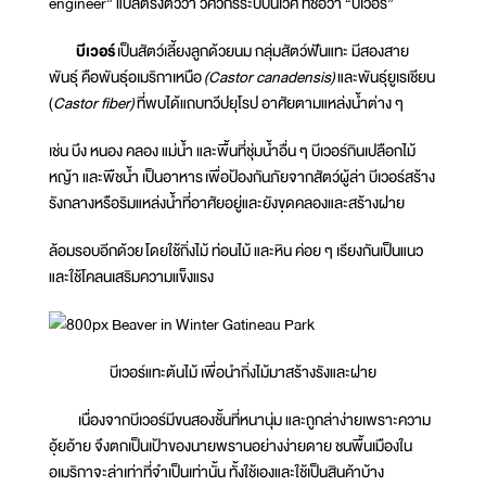
engineer” แปลตรงตัวว่า วิศวกรระบบนิเวศ ที่ชื่อว่า “บีเวอร์”
บีเวอร์
เป็นสัตว์เลี้ยงลูกด้วยนม กลุ่มสัตว์ฟันแทะ มีสองสาย
พันธุ์ คือพันธุ์อเมริกาเหนือ
(Castor canadensis)
และพันธุ์ยูเรเชียน
(
Castor fiber)
ที่พบได้แถบทวีปยุโรป อาศัยตามแหล่งน้ำต่าง ๆ
เช่น บึง หนอง คลอง แม่น้ำ และพื้นที่ชุ่มน้ำอื่น ๆ บีเวอร์กินเปลือกไม้
หญ้า และพืชน้ำ เป็นอาหาร เพื่อป้องกันภัยจากสัตว์ผู้ล่า บีเวอร์สร้าง
รังกลางหรือริมแหล่งน้ำที่อาศัยอยู่และยังขุดคลองและสร้างฝาย
ล้อมรอบอีกด้วย โดยใช้กิ่งไม้ ท่อนไม้ และหิน ค่อย ๆ เรียงกันเป็นแนว
และใช้โคลนเสริมความแข็งแรง
บีเวอร์แทะต้นไม้ เพื่อนำกิ่งไม้มาสร้างรังและฝาย
เนื่องจากบีเวอร์มีขนสองชั้นที่หนานุ่ม และถูกล่าง่ายเพราะความ
อุ้ยอ้าย จึงตกเป็นเป้าของนายพรานอย่างง่ายดาย ชนพื้นเมืองใน
อเมริกาจะล่าเท่าที่จำเป็นเท่านั้น ทั้งใช้เองและใช้เป็นสินค้าบ้าง