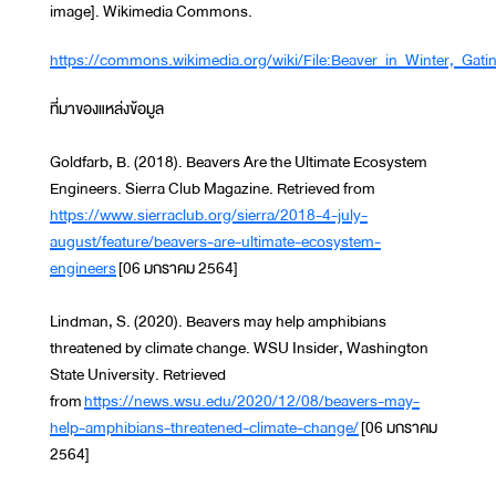
image]. Wikimedia Commons.
https://commons.wikimedia.org/wiki/File:Beaver_in_Winter,_Gati
ที่มาของแหล่งข้อมูล
Goldfarb, B. (2018). Beavers Are the Ultimate Ecosystem
Engineers. Sierra Club Magazine. Retrieved from
https://www.sierraclub.org/sierra/2018-4-july-
august/feature/beavers-are-ultimate-ecosystem-
engineers
[06 มกราคม 2564]
Lindman, S. (2020). Beavers may help amphibians
threatened by climate change. WSU Insider, Washington
State University. Retrieved
from
https://news.wsu.edu/2020/12/08/beavers-may-
help-amphibians-threatened-climate-change/
[06 มกราคม
2564]