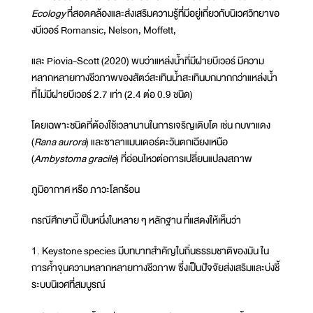
Ecology
ที่สอดคล้องและส่งเสริมความรู้ที่มีอยู่เกี่ยวกับนิเวศวิทยาขอ
งบีเวอร์ Romansic, Nelson, Moffett,
และ Piovia-Scott (2020) พบว่าแหล่งน้ำที่มีฝายบีเวอร์ มีความ
หลากหลายทางชีวภาพของสัตว์สะเทินน้ำสะเทินบกมากกว่าแหล่งน้ำ
ที่ไม่มีฝายบีเวอร์ 2.7 เท่า (2.4 ต่อ 0.9 ชนิด)
โดยเฉพาะชนิดที่ต้องใช้เวลานานในการเจริญเติบโต เช่น กบขาแดง
(
Rana aurora
) และซาลาแมนเดอร์ตะวันตกเฉียงเหนือ
(
Ambystoma gracile
) ที่อ่อนไหวต่อการเปลี่ยนแปลงสภาพ
ภูมิอากาศ หรือ ภาวะโลกร้อน
กรณีศึกษานี้ เป็นหนึ่งในหลาย ๆ หลักฐาน ที่แสดงให้เห็นว่า
1. Keystone species มีบทบาทสำคัญในถิ่นธรรมชาติของมัน ใน
การค้ำจุนความหลากหลายทางชีวภาพ ซึ่งเป็นปัจจัยส่งเสริมและบ่งชี้
ระบบนิเวศที่สมบูรณ์