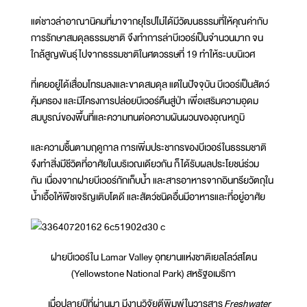
แต่ชาวล่าอาณานิคมที่มาจากยุโรปไม่ได้มีวัฒนธรรมที่ให้คุณค่ากับ
การรักษาสมดุลธรรมชาติ จึงทำการล่าบีเวอร์เป็นจำนวนมาก จน
ใกล้สูญพันธุ์ไปจากธรรมชาติในศตวรรษที่ 19 ทำให้ระบบนิเวศ
ที่เคยอยู่ได้เสื่อมโทรมลงและขาดสมดุล แต่ในปัจจุบัน บีเวอร์เป็นสัตว์
คุ้มครอง และมีโครงการปล่อยบีเวอร์คืนสู่ป่า เพื่อเสริมความอุดม
สมบูรณ์ของพื้นที่และความทนต่อความผันผวนของอุณหภูมิ
และความชื้นตามฤดูกาล การเพิ่มประชากรของบีเวอร์ในธรรมชาติ
จึงทำสิ่งมีชีวิตที่อาศัยในบริเวณเดียวกัน ก็ได้รับผลประโยชน์ร่วม
กัน เนื่องจากฝายบีเวอร์กักเก็บน้ำ และสารอาหารจากอินทรียวัตถุใน
น้ำเอื้อให้พืชเจริญเติบโตดี และสัตว์ชนิดอื่นมีอาหารและที่อยู่อาศัย
ฝายบีเวอร์ใน Lamar Valley อุทยานแห่งชาติเยลโลว์สโตน
(Yellowstone National Park) สหรัฐอเมริกา
เมื่อปลายปีที่ผ่านมา มีงานวิจัยตีพิมพ์ในวารสาร
Freshwater