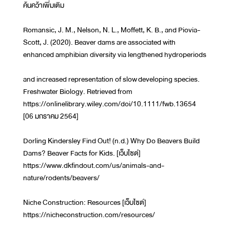
ค้นคว้าเพิ่มเติม
Romansic, J. M., Nelson, N. L., Moffett, K. B., and Piovia-
Scott, J. (2020). Beaver dams are associated with
enhanced amphibian diversity via lengthened hydroperiods
and increased representation of slow developing species.
Freshwater Biology. Retrieved from
https://onlinelibrary.wiley.com/doi/10.1111/fwb.13654
[06 มกราคม 2564]
Dorling Kindersley Find Out! (n.d.) Why Do Beavers Build
Dams? Beaver Facts for Kids. [เว็บไซต์]
https://www.dkfindout.com/us/animals-and-
nature/rodents/beavers/
Niche Construction: Resources [เว็บไซต์]
https://nicheconstruction.com/resources/