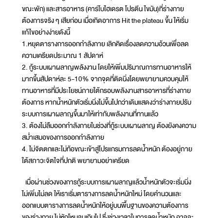
ขณะพัก) และสารอาหาร (คาร์โบไฮเดรต โปรตีน ไขมัน)ที่ร่างกาย
ต้องการจริง ๆ เสียก่อน เมื่อเกิดอาการ Hit the plateau ขึ้น ให้เริ่ม
แก้ไขอย่างง่ายดังนี้
1.หยุดตารางการออกกำลังกาย เลิกคิดเรื่องลดความอ้วนเพื่อลด
ความเครียดประมาณ 1 สัปดาห์
2. กู้ระบบเผาผลาญพลังงาน โดยให้เพิ่มปริมาณการทานอาหารให้
มากขึ้นสัปดาห์ละ 5-10% จากจุดที่ติดนิ่งโดยพยายามควบคุมให้
ทานอาหารที่มีประโยชน์ภายใต้กรอบพลังงานสารอาหารที่ร่างกาย
ต้องการ หากน้ำหนักตัวเริ่มนิ่งไม่ขึ้นไปกว่าเดิมแสดงว่าร่างกายปรับ
ระบบการเผาผลาญขึ้นมาให้เท่ากับพลังงานที่ทานแล้ว
3. ต้องไม่ลืมออกกำลังกายในช่วงที่กู้ระบบเผาผลาญ ต้องยังคงความ
สม่ำเสมอของการออกกำลังกาย
4. ไม่จิตตกและไม่ท้อขณะเข้าสู่โปรแกรมการลดน้ำหนัก ต้องอยู่ภาย
ใต้สภาวะจิตใจที่ปกติ พยายามอย่าเครียด
เมื่อผ่านช่วงของการกู้ระบบการเผาผลาญแล้วน้ำหนักตัวจะเริ่มนิ่ง
ไม่เพิ่มไม่ลด ให้เราเริ่มตารางการลดน้ำหนักใหม่ โดยคำนวนและ
ออกแบบตารางการลดน้ำหนักให้อยู่บนพื้นฐานของความต้องการ
ของร่างกาย ไม่หักโหมจนเกินไป ซึ่งช่วงเวลาในการลดน้ำหนัก อาจจะ