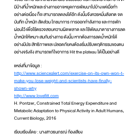
มีบ้างที่น้ำหนักและร่างกายอาจหยุดการพัฒนาไปบ้าง แต่เมื่อทำ
อย่างต่อเนื่อง ก็จะสามารถลดลงได้อีก ดังนั้นจึงควรหมั่นสังเกต จด
บันทึก น้ำหนัก สัดส่วน โภชนาการ การออกกำลังกาย และการพัก
ผ่อนไว้ เพื่อใช้ตรวจสอบความผิดพลาด และใช้พัฒนาตารางการลด
น้ำหนักให้เหมาะสมกับร่างกาย ดังนั้น หากต้องการลดน้ำหนักได้
อย่างมีประสิทธิภาพและปลอดภัยคงต้องเริ่มปรับพฤติกรรมของตน
อย่างจริงจัง สามารถแก้ไขอาการ Hit the plateau ได้เป็นอย่างดี
แหล่งที่มาข้อมูล :
http://www.sciencealert.com/exercise-on-its-own-won-t-
make-you-lose-weight-and-scientists-have-finally-
shown-why
http://www.lovefitt.com
H. Pontzer, Constrained Total Energy Expenditure and
Metabolic Adaptation to Physical Activity in Adult Humans,
Current Biology, 2016
เรียบเรียงโดย : นางสาวธนภรณ์ ก้องเสียง