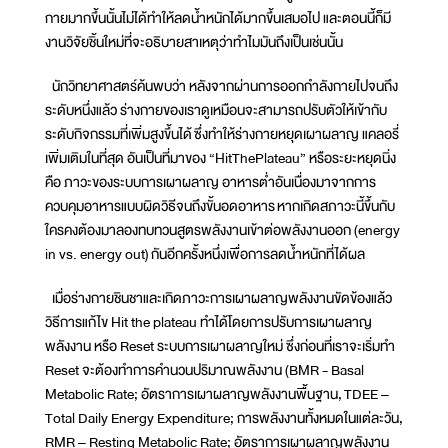
กายมากขึ้นนั้นไม่ได้ทำให้ลดน้ำหนักได้มากขึ้นเสมอไป และตอนนี้ก็มี
งานวิจัยชิ้นใหม่ที่จะอธิบายสาเหตุว่าทำไมมันถึงเป็นเช่นนั้น
นักวิทยาศาสตร์ค้นพบว่า หลังจากผ่านการออกกำลังกายไปจนถึง
ระดับหนึ่งแล้ว ร่างกายของเราดูเหมือนจะสามารถปรับตัวให้เข้ากับ
ระดับกิจกรรมที่เพิ่มสูงขึ้นได้ ซึ่งทำให้ร่างกายหยุดเผาผลาญ แคลอรี่
เพิ่มเติมในที่สุด อันเป็นที่มาของ “HitThePlateau” หรือระยะหยุดนิ่ง
คือ ภาวะของระบบการเผาผลาญ อาหารต่ำอันเนื่องมาจากการ
ควบคุมอาหารแบบผิดวิธีจนถึงขั้นอดอาหาร หากเกิดสภาวะนี้ขึ้นกับ
ใครคงต้องมาลองทบทวนสูตรพลังงานเข้าต่อพลังงานออก (energy
in vs. energy out) กันอีกครั้งหนึ่งเพื่อการลดน้ำหนักที่ได้ผล
เมื่อร่างกายชินชาและเกิดภาวะการเผาผลาญพลังงานขัดข้องแล้ว
วิธีการแก้ไข Hit the plateau ทำได้โดยการปรับการเผาผลาญ
พลังงาน หรือ Reset ระบบการเผาผลาญใหม่ ซึ่งก่อนที่เราจะเริ่มทำ
Reset จะต้องทำการคำนวนปริมาณพลังงาน (BMR - Basal
Metabolic Rate; อัตราการเผาผลาญพลังงานพื้นฐาน, TDEE –
Total Daily Energy Expenditure; การพลังงานทั้งหมดในแต่ละวัน,
RMR – Resting Metabolic Rate; อัตราการเผาผลาญพลังงาน