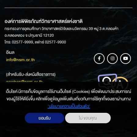
องค์การพิพิธภัณฑ์วิทยาศาสตร์แห่งชาติ
กระทรวงการอุดมศึกษา วิทยาศาสตร์วิจัยและนวัตกรรม 39 หมู่ 3 ต.คลองห้า
อ.คลองหลวง จ.ปทุมธานี 12120
โทร: 02577-9999, แฟกซ์ 02577-9900
อีเมล
info@nsm.or.th
(สำหรับรับ-ส่งหนังสือราชการ)
saraban@nsm.or.th
เว็บไซค์ มีการเก็บข้อมูลการใช้งานเว็บไซต์ (Cookies) เพื่อพัฒนาประสบการณ์
ของผู้ใช้ให้ดียิ่งขึ้น คลิกเพื่อดูข้อมูลเพิ่มเติมเกี่ยวกับการใช้คุกกี้ของเราผ่านทาง
ช่องทางการสอบถามข้อมูล
‘นโยบายความเป็นส่วนตัว'
ยอมรับ
ไม่ ขอบคุณ