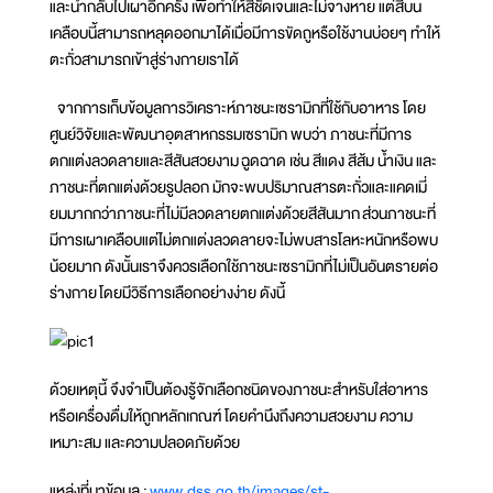
และนำกลับไปเผาอีกครั้ง เพื่อทำให้สีชัดเจนและไม่จางหาย แต่สีบน
เคลือบนี้สามารถหลุดออกมาได้เมื่อมีการขัดถูหรือใช้งานบ่อยๆ ทำให้
ตะกั่วสามารถเข้าสู่ร่างกายเราได้
จากการเก็บข้อมูลการวิเคราะห์ภาชนะเซรามิกที่ใช้กับอาหาร โดย
ศูนย์วิจัยและพัฒนาอุตสาหกรรมเซรามิก พบว่า ภาชนะที่มีการ
ตกแต่งลวดลายและสีสันสวยงาม ฉูดฉาด เช่น สีแดง สีส้ม น้ำเงิน และ
ภาชนะที่ตกแต่งด้วยรูปลอก มักจะพบปริมาณสารตะกั่วและแคดเมี่
ยมมากกว่าภาชนะที่ไม่มีลวดลายตกแต่งด้วยสีสันมาก ส่วนภาชนะที่
มีการเผาเคลือบแต่ไม่ตกแต่งลวดลายจะไม่พบสารโลหะหนักหรือพบ
น้อยมาก ดังนั้นเราจึงควรเลือกใช้ภาชนะเซรามิกที่ไม่เป็นอันตรายต่อ
ร่างกาย โดยมีวิธีการเลือกอย่างง่าย ดังนี้
ด้วยเหตุนี้ จึงจำเป็นต้องรู้จักเลือกชนิดของภาชนะสำหรับใส่อาหาร
หรือเครื่องดื่มให้ถูกหลักเกณฑ์ โดยคำนึงถึงความสวยงาม ความ
เหมาะสม และความปลอดภัยด้วย
แหล่งที่มาข้อมูล :
www.dss.go.th/images/st-