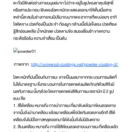
ตะกั่วมีพิษต่อร่างกายมนุษย์มาก ไม่ว่าจะอยู่ในรูปของธาตุบริสุทธิ์
หรือสารประกอบ พิษของโลหะหนักจะแสดงออกมาให้เห็นเมื่อสาร
เหล่านี้สะสมในร่างกายจนมีปริมาณมากพอ อาการที่พบบ่อยๆ อาทิ
โลหิตจาง ปวดท้องเป็นประจำ ท้องผูก กล้ามเนื้อไม่แข็งแรง ปวดศีรษะ
รู้สึกอ่อนเพลีย น้ำหนักลด ปวดตามข้อ สมองเชื่องช้า ขาดความ
กระตือรือร้น ความจำเสื่อม เป็นต้น
ภาพจาก :
http://universal-coatings.net/powder-coating-2/
โลหะหนักที่ปนเปื้อนกับภาชนะ อาจเป็นผลมาจากกระบวนการผลิตที่
ไม่ได้มาตรฐาน ซึ่งกระบวนการในการตกแต่งผลิตภัณฑ์ด้วยสีจึงมี
ผลกับภาชนะนั้นๆด้วย โดยการตกแต่งสีสันภาชนะเซรามิก มี 2 รูป
แบบ คือ
1. สีใต้เคลือบ หมายถึง การนำภาชนะที่เผาดิบแล้วมาเขียนลวดลาย
จากนั้นจึงนำมาเคลือบ แล้วเผาเคลือบเพื่อปิดทับลวดลายอีกที สีใต้
เคลือบจึงไม่มีโอกาสหลุดออกมาได้ดังนั้นจึงไม่มีอันตราย
2. สีบนเคลือบ หมายถึง การใช้สีเขียนลวดลายบนภาชนะที่เคลือบแล้ว