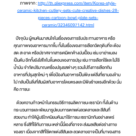
ภาพจาก :
http://th.aliexpress.com/item/Korea-style-
ceramic-kitchen-cutlery-sets-cute-creative-dishes-28-
pieces-cartoon-bowl-plate-sets-
ceramic/32346097142.html
ปัจจุบัน ผู้คนหันมาสนใจในเรื่องของการรับประทานอาหาร หรือ
คุณภาพของอาหารมากขึ้น ทั้งในเรื่องของการเลือกวัตถุดิบที่จะต้อง
สด สะอาด หรือปราศจากสารเคมีตกค้างปนเปื้อน เช่น ยาฆ่าแมลง
เป็นต้น อีกทั้งยังใส่ใจในขั้นตอนของการปรุง เช่น การเลือกใช้และไม่ใช้
น้ำมัน จำกัดปริมาณเครื่องปรุงรสต่างๆ รวมไปถึงการเลือกกิน
อาหารที่ปรุงสุกใหม่ ๆ เพื่อป้องกันอาหารเป็นพิษ แต่สิ่งที่เรามองข้าม
ไป กลับเป็นสิ่งที่สัมผัสกับอาหารโดยตรงและมีพิษร้ายแรงอีกด้วย นั่น
คือ ภาชนะ
ด้วยความก้าวหน้าในกรรมวิธีการผลิตภาชนะเซรามิก ทั้งในด้าน
กระบวนการและพัฒนารูปแบบการตกแต่งลวดลายและสีสันที่
สวยงาม ทำให้ผู้บริโภคนิยมหันมาใช้ภาชนะเซรามิกกันอย่างแพร่
หลาย ซึ่งสีที่ใช้กับภาชนะเหล่านี้นี่เองที่อาจจะส่งผลเสียต่อร่างกาย
ของเรา เนื่องจากสีที่ใช้ตกแต่งสีสันและลวดลายอาจเป็นที่มาของสาร