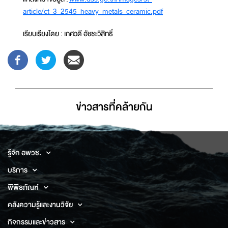
article/ct_3_2545_heavy_metals_ceramic.pdf
เรียบเรียงโดย : เกศวดี อัชชะวิสิทธิ์
ข่าวสารที่่คล้ายกัน
รู้จัก อพวช.
บริการ
พิพิธภัณฑ์
คลังความรู้และงานวิจัย
กิจกรรมและข่าวสาร