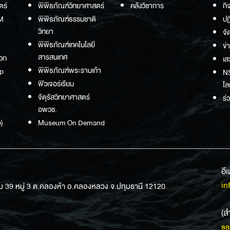
ตร์
พิพิธภัณฑ์วิทยาศาสตร์
คลังวิชาการ
กิ
M
พิพิธภัณฑ์ธรรมชาติ
ปฏ
วิทยา
จั
พิพิธภัณฑ์เทคโนโลยี
ข่
สารสนเทศ
วก
เส
พิพิธภัณฑ์พระรามเก้า
p
NS
ฟิวเจอร์เรียม
โล
จัตุรัสวิทยาศาสตร์
ร่
อพวช.
)
Museum On Demand
อี
in
ม 39 หมู่ 3 ต.คลองห้า อ.คลองหลวง จ.ปทุมธานี 12120
(ส
sa