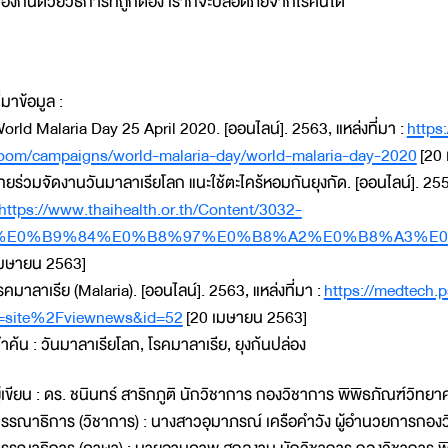
้องกันด้วยวิธีการที่ถูกต้อง เราก็จะปลอดภัยจากโรคนี้ได้
ี่มาข้อมูล :
orld Malaria Day 25 April 2020. [ออนไลน์]. 2563, แหล่งที่มา :
https
oom/campaigns/world-malaria-day/world-malaria-day-2020
[20 
ทยร่วมจัดงานวันมาลาเรียโลก แนะใช้ตะไคร้หอมกันยุงกัด. [ออนไลน์]. 2556
https://www.thaihealth.or.th/Content/3032-
%E0%B9%84%E0%B8%97%E0%B8%A2%E0%B8%A3%E0
มษายน 2563]
รคมาลาเรีย (Malaria). [ออนไลน์]. 2563, แหล่งที่มา :
https://medtech.p
=site%2Fviewnews&id=52
[20 เมษายน 2563]
ำค้น : วันมาลาเรียโลก, โรคมาลาเรีย, ยุงก้นปล่อง
ู้เขียน : ดร. ชนินทร์ สาริกภูติ นักวิชาการ กองวิชาการ พิพิธภัณฑ์วิทย
รรณาธิการ (วิชาการ) : นางสาวอุมาภรณ์ เครือคำวัง ผู้อำนวยการกอง