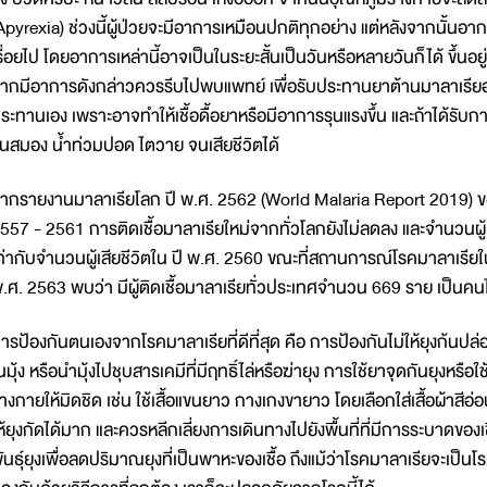
Apyrexia) ช่วงนี้ผู้ป่วยจะมีอาการเหมือนปกติทุกอย่าง แต่หลังจากนั้นอาก
รื่อยไป โดยอาการเหล่านี้อาจเป็นในระยะสั้นเป็นวันหรือหลายวันก็ได้ ขึ้นอยู
ากมีอาการดังกล่าวควรรีบไปพบแพทย์ เพื่อรับประทานยาต้านมาลาเรียอย
ระทานเอง เพราะอาจทำให้เชื้อดื้อยาหรือมีอาการรุนแรงขึ้น และถ้าได้รับ
ึ้นสมอง น้ำท่วมปอด ไตวาย จนเสียชีวิตได้
ากรายงานมาลาเรียโลก ปี พ.ศ. 2562 (World Malaria Report 2019) ขอ
557 - 2561 การติดเชื้อมาลาเรียใหม่จากทั่วโลกยังไม่ลดลง และจำนวนผู้
ท่ากับจำนวนผู้เสียชีวิตใน ปี พ.ศ. 2560 ขณะที่สถานการณ์โรคมาลาเร
.ศ. 2563 พบว่า มีผู้ติดเชื้อมาลาเรียทั่วประเทศจำนวน 669 ราย เป็น
ารป้องกันตนเองจากโรคมาลาเรียที่ดีที่สุด คือ การป้องกันไม่ให้ยุงก้นป
นมุ้ง หรือนำมุ้งไปชุบสารเคมีที่มีฤทธิ์ไล่หรือฆ่ายุง การใช้ยาจุดกันยุงหร
่างกายให้มิดชิด เช่น ใช้เสื้อแขนยาว กางเกงขายาว โดยเลือกใส่เสื้อผ้าสีอ
ห้ยุงกัดได้มาก และควรหลีกเลี่ยงการเดินทางไปยังพื้นที่ที่มีการระบาดข
ันธุ์ยุงเพื่อลดปริมาณยุงที่เป็นพาหะของเชื้อ ถึงแม้ว่าโรคมาลาเรียจะเป็นโรค