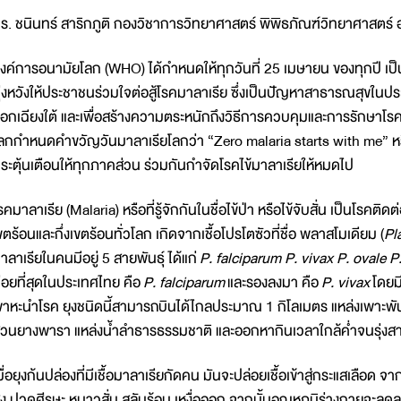
ร. ชนินทร์ สาริกภูติ กองวิชาการวิทยาศาสตร์ พิพิธภัณฑ์วิทยาศาสตร์ 
งค์การอนามัยโลก (WHO) ได้กำหนดให้ทุกวันที่ 25 เมษายน ของทุกปี เป็
ุ่งหวังให้ประชาชนร่วมใจต่อสู้โรคมาลาเรีย ซึ่งเป็นปัญหาสาธารณสุขในป
อกเฉียงใต้ และเพื่อสร้างความตระหนักถึงวิธีการควบคุมและการรักษาโรค
ลกกำหนดคำขวัญวันมาลาเรียโลกว่า “Zero malaria starts with me” หรือ ม
ระตุ้นเตือนให้ทุกภาคส่วน ร่วมกันกำจัดโรคไข้มาลาเรียให้หมดไป
รคมาลาเรีย (Malaria) หรือที่รู้จักกันในชื่อไข้ป่า หรือไข้จับสั่น เป็นโรคต
ขตร้อนและกึ่งเขตร้อนทั่วโลก เกิดจากเชื้อโปรโตซัวที่ชื่อ พลาสโมเดียม (
Pl
าลาเรียในคนมีอยู่ 5 สายพันธุ์ ได้แก่
P. falciparum P. vivax P. ovale P
่อยที่สุดในประเทศไทย คือ
P. falciparum
และรองลงมา คือ
P. vivax
โดยมี
าหะนำโรค ยุงชนิดนี้สามารถบินได้ไกลประมาณ 1 กิโลเมตร แหล่งเพาะพันธุ์
วนยางพารา แหล่งน้ำลำธารธรรมชาติ และออกหากินเวลาใกล้ค่ำจนรุ่งส
มื่อยุงก้นปล่องที่มีเชื้อมาลาเรียกัดคน มันจะปล่อยเชื้อเข้าสู่กระแสเลือด 
ูง ปวดศีรษะ หนาวสั่น สลับร้อน เหงื่อออก จากนั้นอุณหภูมิร่างกายจะลด