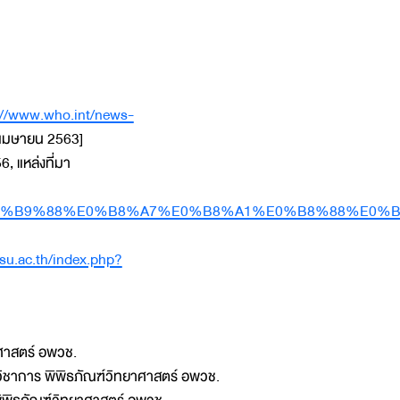
://www.who.int/news-
เมษายน 2563]
, แหล่งที่มา
%B9%88%E0%B8%A7%E0%B8%A1%E0%B8%88%E0%B
su.ac.th/index.php?
าศาสตร์ อพวช.
วิชาการ พิพิธภัณฑ์วิทยาศาสตร์ อพวช.