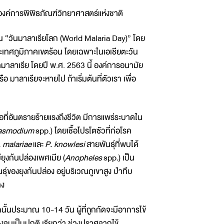
องค์การพิพิธภัณฑ์วิทยาศาสตร์แห่งชาติ
น “วันมาลาเรียโลก (World Malaria Day)” โดย
ระเทศภูมิภาคเขตร้อน โดยเฉพาะในเอเชียตะวัน
มาลาเรีย โดยปี พ.ศ. 2563 นี้ องค์การอนามัย
าลาเรียจะหายไป ถ้าเริ่มต้นที่ตัวเรา เพื่อ
ิดต่อที่อันตรายร้ายแรงถึงชีวิต มีการแพร่ระบาดใน
asmodium
spp.) โดยเชื้อโปรโตซัวที่ก่อโรค
. malariae
และ
P. knowlesi
สายพันธุ์ที่พบได้
ยุงก้นปล่องเพศเมีย (
Anopheles
spp
.
) เป็น
ของยุงก้นปล่อง อยู่บริเวณภูเขาสูง ป่าทึบ
าง
จากนั้นประมาณ 10-14 วัน ผู้ที่ถูกกัดจะมีอาการไข้
ลงจนเป็นปกติ เรียกว่า ช่วงปราศจากไข้