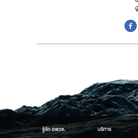
บ
ผ
รู้จัก อพวช.
บริการ