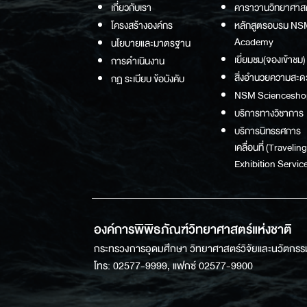
เกี่ยวกับเรา
คาราวานวิทยาศาส
โครงสร้างองค์กร
หลักสูตรอบรม NS
Academy
นโยบายและมาตรฐาน
เยี่ยมชม(จองเข้าชม)
การดำเนินงาน
สิ่งอำนวยความสะด
กฏ ระเบียบ ข้อบังคับ
NSM Sciencesho
บริการทางวิชาการ
บริการนิทรรศการ
เคลื่อนที่ (Traveling
Exhibition Service
องค์การพิพิธภัณฑ์วิทยาศาสตร์แห่งชาติ
กระทรวงการอุดมศึกษา วิทยาศาสตร์วิจัยและนวัตกรร
โทร: 02577-9999, แฟกซ์ 02577-9900