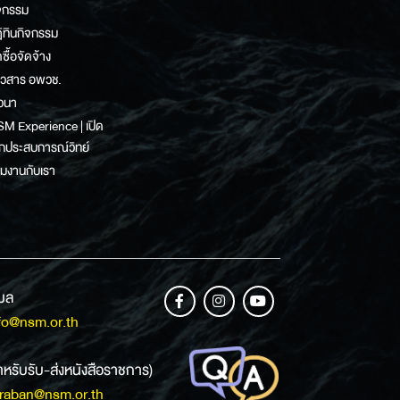
จกรรม
ิทินกิจกรรม
ดซื้อจัดจ้าง
าวสาร อพวช.
วนา
M Experience | เปิด
กประสบการณ์วิทย์
วมงานกับเรา
เมล
fo@nsm.or.th
ำหรับรับ-ส่งหนังสือราชการ)
raban@nsm.or.th