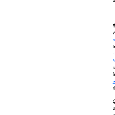
ป
ท
W
r
ไ
:
เ
โ
r
ค
ผ
บ