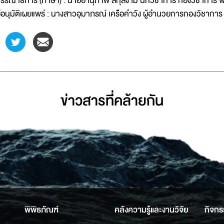
รรณาธิการ (ภาษา) : นายอานุภาพ สกุลงาม นักวิชาการ กองวิชาการ พ
ู้อนุมัติเผยแพร่ : นางสาวอุมาภรณ์ เครือคำวัง ผู้อำนวยการกองวิชากา
ข่าวสารที่่คล้ายกัน
พิพิธภัณฑ์
คลังความรู้และงานวิจัย
กิจกร