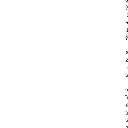
(
เ
ห
ป
ข
จ
2
เ
พ
ก
ใ
ร
ใ
พ