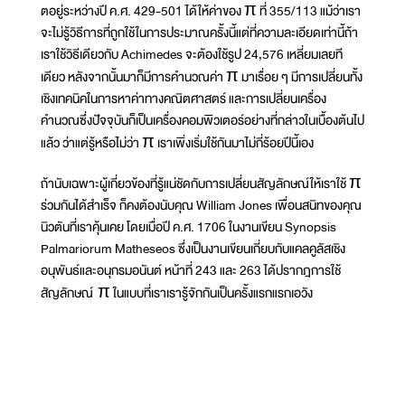
ตอยู่ระหว่างปี ค.ศ. 429-501 ได้ให้ค่าของ π ที่ 355/113 แม้ว่าเรา
จะไม่รู้วิธีการที่ถูกใช้ในการประมาณครั้งนี้แต่ที่ความละเอียดเท่านี้ถ้า
เราใช้วิธีเดียวกับ Achimedes จะต้องใช้รูป 24,576 เหลี่ยมเลยที
เดียว หลังจากนั้นมาก็มีการคำนวณค่า π มาเรื่อย ๆ มีการเปลี่ยนทั้ง
เชิงเทคนิคในการหาค่าทางคณิตศาสตร์ และการเปลี่ยนเครื่อง
คำนวณซึ่งปัจจุบันก็เป็นเครื่องคอมพิวเตอร์อย่างที่กล่าวในเบื้องต้นไป
แล้ว ว่าแต่รู้หรือไม่ว่า π เราเพิ่งเริ่มใช้กันมาไม่กี่ร้อยปีนี้เอง
ถ้านับเฉพาะผู้เกี่ยวข้องที่รู้แน่ชัดกับการเปลี่ยนสัญลักษณ์ให้เราใช้ π
ร่วมกันได้สำเร็จ ก็คงต้องนับคุณ William Jones เพื่อนสนิทของคุณ
นิวตันที่เราคุ้นเคย โดยเมื่อปี ค.ศ. 1706 ในงานเขียน Synopsis
Palmariorum Matheseos ซึ่งเป็นงานเขียนเกี่ยบกับแคลคูลัสเชิง
อนุพันธ์และอนุกรมอนันต์ หน้าที่ 243 และ 263 ได้ปรากฎการใช้
สัญลักษณ์ π ในแบบที่เราเรารู้จักกันเป็นครั้งแรกแรกเอวัง