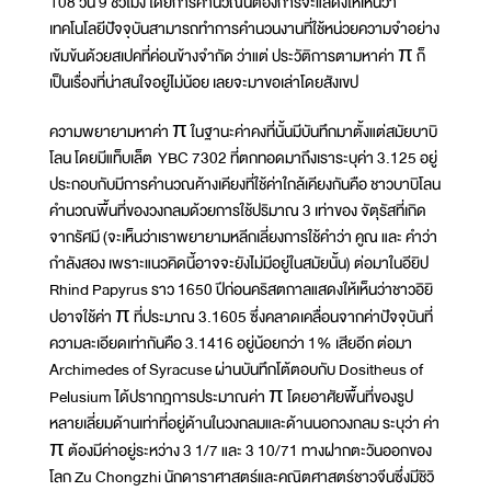
108 วัน 9 ชั่วโมง โดยการคำนวณนี้ต้องการจะแสดงให้เห็นว่า
เทคโนโลยีปัจจุบันสามารถทำการคำนวนงานที่ใช้หน่วยความจำอย่าง
เข้มข้นด้วยสเปคที่ค่อนข้างจำกัด ว่าแต่ ประวัติการตามหาค่า π ก็
เป็นเรื่องที่น่าสนใจอยู่ไม่น้อย เลยจะมาขอเล่าโดยสังเขป
ความพยายามหาค่า π ในฐานะค่าคงที่นั้นมีบันทึกมาตั้งแต่สมัยบาบิ
โลน โดยมีแท็บเล็ต YBC 7302 ที่ตกทอดมาถึงเราระบุค่า 3.125 อยู่
ประกอบกับมีการคำนวณค้างเคียงที่ใช้ค่าใกล้เคียงกันคือ ชาวบาบิโลน
คำนวณพื้นที่ของวงกลมด้วยการใช้ปริมาณ 3 เท่าของ จัตุรัสที่เกิด
จากรัศมี (จะเห็นว่าเราพยายามหลีกเลี่ยงการใช้คำว่า คูณ และ คำว่า
กำลังสอง เพราะแนวคิดนี้อาจจะยังไม่มีอยู่ในสมัยนั้น) ต่อมาในอียิป
Rhind Papyrus ราว 1650 ปีก่อนคริสตกาลแสดงให้เห็นว่าชาวอิยิ
ปอาจใช้ค่า π ที่ประมาณ 3.1605 ซึ่งคลาดเคลื่อนจากค่าปัจจุบันที่
ความละเอียดเท่ากันคือ 3.1416 อยู่น้อยกว่า 1% เสียอีก ต่อมา
Archimedes of Syracuse ผ่านบันทึกโต้ตอบกับ Dositheus of
Pelusium ได้ปรากฎการประมาณค่า π โดยอาศัยพื้นที่ของรูป
หลายเลี่ยมด้านเท่าที่อยู่ด้านในวงกลมและด้านนอกวงกลม ระบุว่า ค่า
π ต้องมีค่าอยู่ระหว่าง 3 1/7 และ 3 10/71 ทางฝากตะวันออกของ
โลก Zu Chongzhi นักดาราศาสตร์และคณิตศาสตร์ชาวจีนซึ่งมีชิวิ