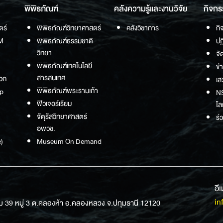
พิพิธภัณฑ์
คลังความรู้และงานวิจัย
กิจกร
ตร์
พิพิธภัณฑ์วิทยาศาสตร์
คลังวิชาการ
กิ
M
พิพิธภัณฑ์ธรรมชาติ
ปฏ
วิทยา
จั
พิพิธภัณฑ์เทคโนโลยี
ข่
สารสนเทศ
วก
เส
พิพิธภัณฑ์พระรามเก้า
p
NS
ฟิวเจอร์เรียม
โล
จัตุรัสวิทยาศาสตร์
ร่
อพวช.
)
Museum On Demand
อี
in
ม 39 หมู่ 3 ต.คลองห้า อ.คลองหลวง จ.ปทุมธานี 12120