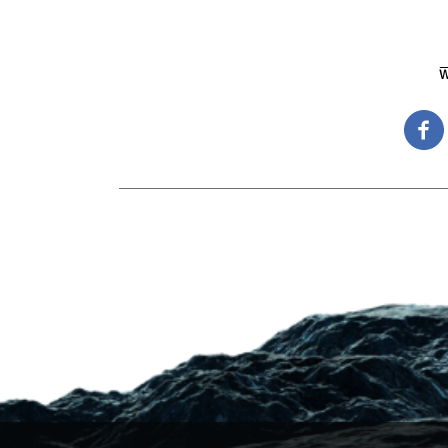
ว
ว
พ