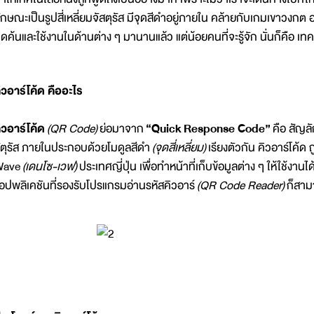
ักษณะเป็นรูปสี่เหลี่ยมจัสตุรัส มีจุดสีดำอยู่ภายใน คล้ายกับเกมเขาวงกต อยู่
ิดค้นและใช้งานในด้านต่าง ๆ มานานแล้ว แต่น้อยคนที่จะรู้จัก นั่นก็คือ เท
ิวอาร์โค้ด คืออะไร
ิวอาร์โค้ด
(QR Code)
ย่อมาจาก
“Quick Response Code”
คือ สัญลั
ัตุรัส ภายในประกอบด้วยโมดูลสีดำ
(จุดสี่เหลี่ยม)
เรียงตัวกัน คิวอาร์โค้ด
Wave
(เดนโซ-เวฟ)
ประเทศญี่ปุ่น เพื่อทำหน้าที่เก็บข้อมูลต่าง ๆ ให้ใช้งานได้
อปพลิเคชันที่รองรับโปรแกรมอ่านรหัสคิวอาร์
(QR Code Reader)
ก็สามา