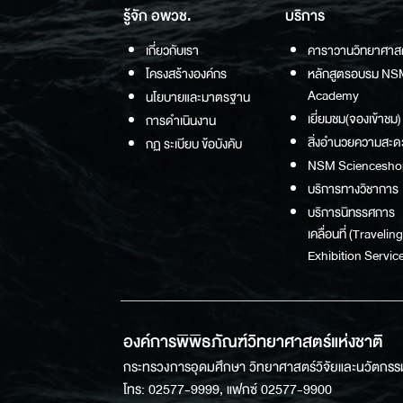
รู้จัก อพวช.
บริการ
เกี่ยวกับเรา
คาราวานวิทยาศาส
โครงสร้างองค์กร
หลักสูตรอบรม NS
Academy
นโยบายและมาตรฐาน
เยี่ยมชม(จองเข้าชม)
การดำเนินงาน
สิ่งอำนวยความสะด
กฏ ระเบียบ ข้อบังคับ
NSM Sciencesho
บริการทางวิชาการ
บริการนิทรรศการ
เคลื่อนที่ (Traveling
Exhibition Service
องค์การพิพิธภัณฑ์วิทยาศาสตร์แห่งชาติ
กระทรวงการอุดมศึกษา วิทยาศาสตร์วิจัยและนวัตกรร
โทร: 02577-9999, แฟกซ์ 02577-9900