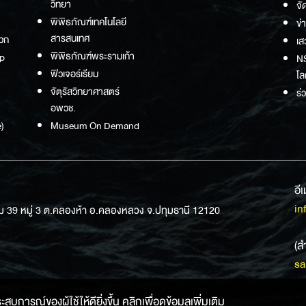
วิทยา
จั
พิพิธภัณฑ์เทคโนโลยี
ข่
สารสนเทศ
วก
เส
พิพิธภัณฑ์พระรามเก้า
p
NS
ฟิวเจอร์เรียม
โล
จัตุรัสวิทยาศาสตร์
ร่
อพวช.
)
Museum On Demand
อี
in
ม 39 หมู่ 3 ต.คลองห้า อ.คลองหลวง จ.ปทุมธานี 12120
(ส
sa
การณ์ของผู้ใช้ให้ดียิ่งขึ้น คลิกเพื่อดูข้อมูลเพิ่มเติม