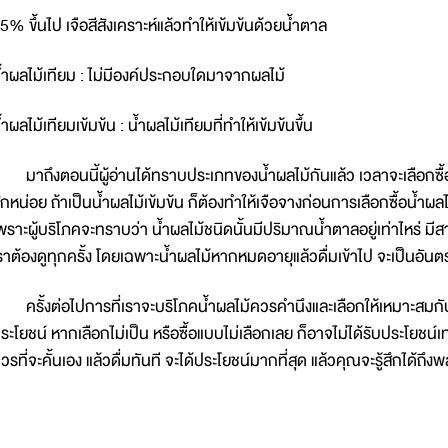
5% ขึ้นไป เจือสีสังเคราะห์แล้วทำให้เข้มข้นด้วยน้ำตาล
้ำผลไม้เทียม : ไม่มีองค์ประกอบใดมาจากผลไม้
้ำผลไม้เทียมเข้มข้น : น้ำผลไม้เทียมที่ทำให้เข้มข้นขึ้น
าถึงตอนนี้ผู้อ่านได้ทราบประเภทของน้ำผลไม้กันแล้ว เวลาจะเลือกซื้อ
ักหน่อย ถ้าเป็นน้ำผลไม้เข้มข้น ก็ต้องทำให้เจือจางก่อนการเลือกซื้อน้ำผ
พราะผู้บริโภคจะทราบว่า น้ำผลไม้ชนิดนั้นมีปริมาณน้ำตาลอยู่เท่าไหร่ มีส
ราต้องดูทุกครั้ง โดยเฉพาะน้ำผลไม้หากหมดอายุแล้วดื่มเข้าไป จะเป็นอัน
รั้งต่อไปการที่เราจะบริโภคน้ำผลไม้ควรคำนึงและเลือกให้เหมาะสมกับการบ
ระโยชน์ หากเลือกไม่เป็น หรือซื้อแบบไม่เลือกเลย ก็อาจไม่ได้รับประโยชน์เท่าที
วรที่จะคั้นเอง แล้วดื่มทันที จะได้ประโยชน์มากที่สุด แล้วคุณจะรู้สึกได้ถึงพ