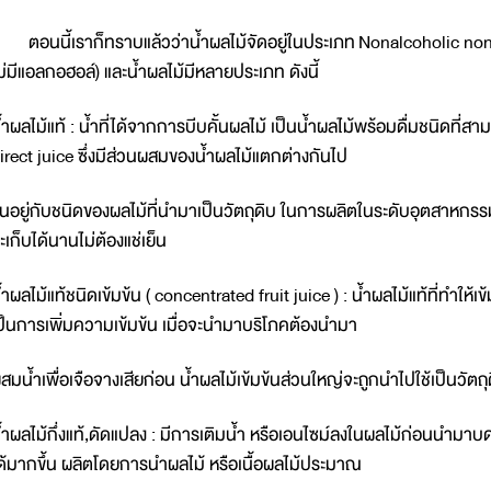
อนนี้เราก็ทราบแล้วว่าน้ำผลไม้จัดอยู่ในประเภท Nonalcoholic noncarb
ม่มีแอลกอฮอล์) และน้ำผลไม้มีหลายประเภท ดังนี้
้ำผลไม้แท้ : น้ำที่ได้จากการบีบคั้นผลไม้ เป็นน้ำผลไม้พร้อมดื่มชนิดที่สา
irect juice ซึ่งมีส่วนผสมของน้ำผลไม้แตกต่างกันไป
ึ้นอยู่กับชนิดของผลไม้ที่นำมาเป็นวัตถุดิบ ในการผลิตในระดับอุตสาหกรร
ะเก็บได้นานไม่ต้องแช่เย็น
้ำผลไม้แท้ชนิดเข้มข้น ( concentrated fruit juice ) : น้ำผลไม้แท้ที่ทำให
ป็นการเพิ่มความเข้มข้น เมื่อจะนำมาบริโภคต้องนำมา
สมน้ำเพื่อเจือจางเสียก่อน น้ำผลไม้เข้มข้นส่วนใหญ่จะถูกนำไปใช้เป็นวัต
้ำผลไม้กึ่งแท้,ดัดแปลง : มีการเติมน้ำ หรือเอนไซม์ลงในผลไม้ก่อนนำมาบด ค
ด้มากขึ้น ผลิตโดยการนำผลไม้ หรือเนื้อผลไม้ประมาณ