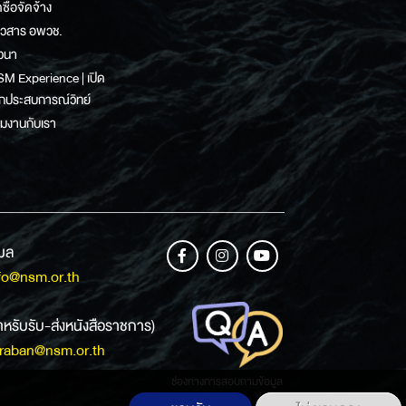
ดซื้อจัดจ้าง
าวสาร อพวช.
วนา
M Experience | เปิด
กประสบการณ์วิทย์
วมงานกับเรา
เมล
fo@nsm.or.th
ำหรับรับ-ส่งหนังสือราชการ)
raban@nsm.or.th
ช่องทางการสอบถามข้อมูล