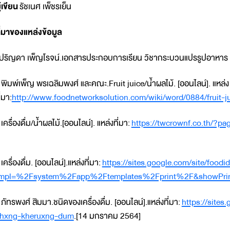
ู้เขียน
รัชเนศ เพ็ชรเย็น
ี่มาของแหล่งข้อมูล
ปริญดา เพ็ญโรจน์.เอกสารประกอบการเรียน วิชากระบวนแปรรูปอาหาร 
 พิมพ์เพ็ญ พรเฉลิมพงศ์ และคณะ.Fruit juice/น้ำผลไม้. [ออนไลน์]. แหล่ง
ี่มา:
http://www.foodnetworksolution.com/wiki/word/0884/fruit-j
 เครื่องดื่ม/น้ำผลไม้.[ออนไลน์]. แหล่งที่มา:
https://twcrownf.co.th/?pa
 เครื่องดื่ม. [ออนไลน์].แหล่งที่มา:
https://sites.google.com/site/food
mpl=%2Fsystem%2Fapp%2Ftemplates%2Fprint%2F&showPrin
 ภัทรพงศ์ สิมมา.ชนิดของเครื่องดื่ม. [ออนไลน์].แหล่งที่มา:
https://site
hxng-kheruxng-dum
.[14 มกราคม 2564]