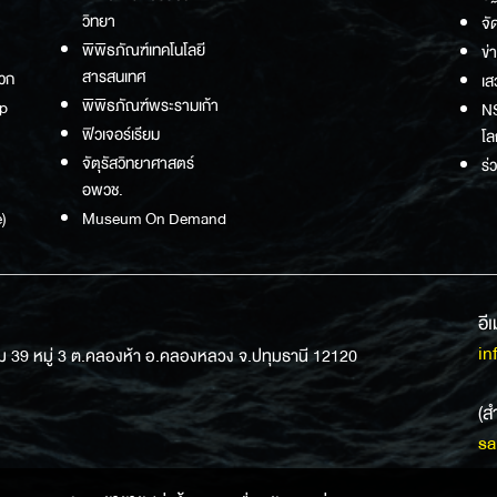
วิทยา
จั
พิพิธภัณฑ์เทคโนโลยี
ข่
สารสนเทศ
วก
เส
พิพิธภัณฑ์พระรามเก้า
p
NS
ฟิวเจอร์เรียม
โล
จัตุรัสวิทยาศาสตร์
ร่
อพวช.
)
Museum On Demand
อี
in
ม 39 หมู่ 3 ต.คลองห้า อ.คลองหลวง จ.ปทุมธานี 12120
(ส
sa