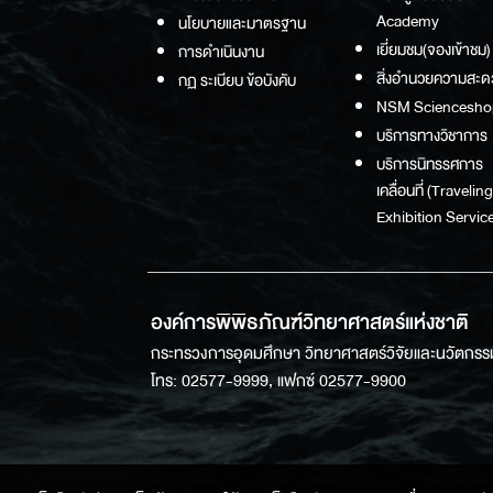
Academy
นโยบายและมาตรฐาน
เยี่ยมชม(จองเข้าชม)
การดำเนินงาน
สิ่งอำนวยความสะด
กฏ ระเบียบ ข้อบังคับ
NSM Sciencesho
บริการทางวิชาการ
บริการนิทรรศการ
เคลื่อนที่ (Traveling
Exhibition Service
องค์การพิพิธภัณฑ์วิทยาศาสตร์แห่งชาติ
กระทรวงการอุดมศึกษา วิทยาศาสตร์วิจัยและนวัตกรร
โทร: 02577-9999, แฟกซ์ 02577-9900