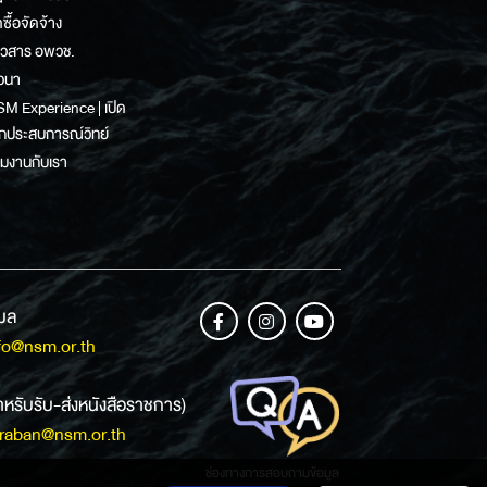
ดซื้อจัดจ้าง
าวสาร อพวช.
วนา
M Experience | เปิด
กประสบการณ์วิทย์
วมงานกับเรา
เมล
fo@nsm.or.th
ำหรับรับ-ส่งหนังสือราชการ)
raban@nsm.or.th
ช่องทางการสอบถามข้อมูล