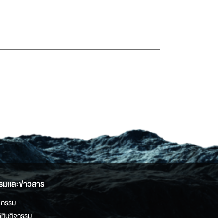
รมและข่าวสาร
จกรรม
ิทินกิจกรรม