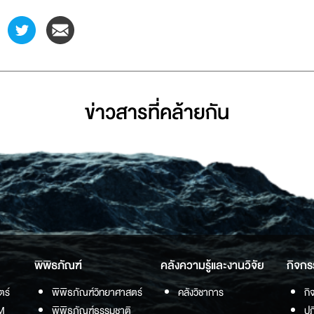
ข่าวสารที่่คล้ายกัน
พิพิธภัณฑ์
คลังความรู้และงานวิจัย
กิจกร
ตร์
พิพิธภัณฑ์วิทยาศาสตร์
คลังวิชาการ
กิ
M
พิพิธภัณฑ์ธรรมชาติ
ปฏ