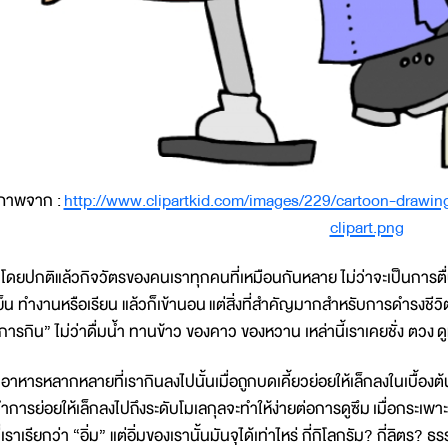
ภาพจาก :
http://www.clipartkid.com/images/229/cartoon-drawi
clipart.png
ดยปกติแล้วกิจวัตรของคนเราทุกคนที่เหมือนกันหลาย ไม่ว่าจะเป็นการต
ย็น ทำงานหรือเรียน แล้วก็เข้านอน แต่สิ่งที่สำคัญมากสำหรับการดำรงชีว
การกิน” ไม่ว่าดื่มน้ำ ทานข้าว ของคาว ของหวาน เหล่านี้เราเคยชั่ง ตวง ดูหรื
าหารหลากหลายที่เรากินลงไปนั้นเมื่อถูกบดเคี้ยวย่อยให้เล็กลงในเบื้องต้
ำการย่อยให้เล็กลงไปถึงระดับโมเลกุลจะทำให้ง่ายต่อการดูซึม เมื่อกระเพาะเต
ี่เราเรียกว่า “อิ่ม” แต่อิ่มของเรานั้นมันจุได้เท่าไหร่ กี่กิโลกรัม? กี่ลิต