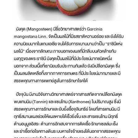
มังคุด (Mangosteen) มีชื่อวิทยาศาสตร์ว่า Garcinia
mangostana Linn. จัดเป็นผลไม้ที่มีรสชาติหวานอร่อย และยังได้รับ
ความนิยมมากในแถบเอเชีย จนได้รับการขนานนามว่าเป็น “ราชินีแห่ง
ผลไม้” เนื่องจากลักษณะภายนอกของผลที่มีกลีบบนหัวคล้ายกับ
มงกุฎของพระราชินี มังคุดเป็นผลไม้ที่มีประโยชน์มากชนิดหนึ่ง
นอกจาก ส่วนเนื้อที่เรานิยมรับประทานกันแล้ว ยังมีเปลือกมังคุด ซึ่ง
เป็นผลผลิตเหลือทิ้งจากภาคการเกษตร ที่มีประโยชน์มากมายและมี
สรรพคุณทางการแพทย์สูงในการรักษาโรคได้
ปัจจุบัน มีงานวิจัยทางวิทยาศาสตร์จากสารสกัดจากเปลือกมังคุด
พบแทนนิน (Tannin) และแซนโทน (Xanthones) ในปริมาณสูง ซึ่งมี
สรรพคุณทางการรักษาและยับยั้งเชื้อจุลินทรีย์ โดยที่สารแทนนิน มี
ฤทธิ์สมานแผลช่วยให้แผลหายได้เร็วยิ่งขึ้น และสารแซนโทน มีฤทธิ์
ต้านอนุมูลอิสระ ต้านการอักเสบจากการติดเชื้อ รักษาเซลล์มะเร็ง
และฆ่าเชื้อก่อโรคทางเดินระบบหายใจร้ายแรงได้นอกจากสรรพคุณ