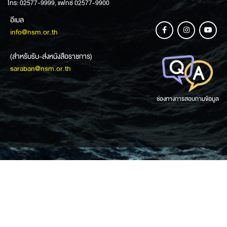
โทร: 02577-9999, แฟกซ์ 02577-9900
อีเมล
info@nsm.or.th
(สำหรับรับ-ส่งหนังสือราชการ)
saraban@nsm.or.th
ช่องทางการสอบถามข้อมูล