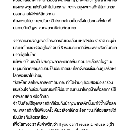
ตัวอย่างเช่น เต่าทะเล หรือปลาขนาดใหญ่ มักจะคิดว่าถุงพลาสติกคือ
แมงกระพรุน แล้วกินเข้าไปในกระเพาะอาหารถุงพลาสติกไม่สามารถ
ย่อยสลายได้ทำให้สัตว์ทะเล
ต้องตายไปมากมายในทุกปี ประเทศไทยเป็นหนึ่งในประเทศทั่วโลกที่
ประสบกับปัญหาขยะพลาสติกในท้องทะเล
จากรายงานข้อมูลของโครงการสิ่งแวดล้อมแห่งสหประชาชาติ ระบุว่า
ประเทศไทยเราจัดอยู่ในลำดับที่ 6 ของประเทศที่มีขยะพลาสติกในทะเล
มากที่สุดในโลก
แค่เพียงบ้านเราก็มีขยะถุงพลาสติกเกิดขึ้นมากมายแล้วเราในฐานะ
มนุษย์ที่อาศัยอยู่ร่วมกันเป็นประชากรบนโลกจึงควรช่วยกันดูแลรักษา
โลกของเราให้น่าอยู่
“รักษ์โลก ลดใช้พลาสติก” กันเถอะ ทำได้ง่ายๆ ด้วยสองมือเราร่วม
แรงร่วมใจกันช่วยกันรณรงค์ให้ประชาชนหันมาใช้ถุงผ้าเพื่อลดการใช้
ถุงพลาสติก หรือถ้าเรา
จำเป็นต้องใช้ถุงพลาสติกก็ช่วยกันนำถุงพลาสติกนั้นมาใช้ซ้ำเพื่อลด
ขยะพลาสติกที่ใช้เพียงครั้งเดียว เลือกใช้ถุงหรือภาชนะที่ย่อยสลายได้
เป็นมิตรกับสิ่งแวดล้อม
เพื่อโลกของเรา ดังคำขวัญว่า If you can’t reuse it, refuse it (ถ้า