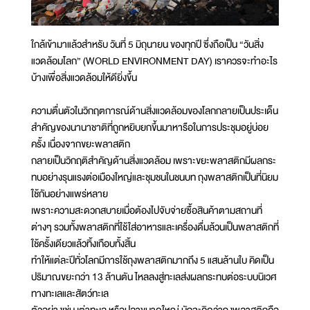
ใกล้เข้ามาแล้วสำหรับ วันที่ 5 มิถุนายน ของทุกปี ซึ่งถือเป็น “วันสิ่ง
แวดล้อมโลก” (WORLD ENVIRONMENT DAY) เราควรจะทำอะไร
บ้างเพื่อสิ่งแวดล้อมให้ดียิ่งขึ้น
ความตื่นตัวในวิกฤตการณ์ด้านสิ่งแวดล้อมของโลกกลายเป็นประเด็น
สำคัญของนานาชาติที่ถูกหยิบยกขึ้นมาหารือในการประชุมอยู่บ่อย
ครั้ง เนื่องจากขยะพลาสติก
กลายเป็นวิกฤติสำคัญด้านสิ่งแวดล้อม เพราะขยะพลาสติกมีผลกระ
ทบอย่างรุนแรงต่อเมืองใหญ่และชุมชนในชนบท ถุงพลาสติกเป็นที่นิยม
ใช้กันอย่างแพร่หลาย
เพราะความสะดวกสบายเมื่อต้องไปจับจ่ายซื้อสินค้าตามสถานที่
ต่างๆ รวมทั้งพลาสติกที่ใช้ใส่อาหารและเครื่องดื่มล้วนเป็นพลาสติกที่
ใช้ครั้งเดียวแล้วทิ้งเกือบทั้งสิ้น
ทำให้แต่ละปีทั่วโลกมีการใช้ถุงพลาสติกมากถึง 5 แสนล้านใบ คิดเป็น
ปริมาณขยะกว่า 13 ล้านตัน ไหลลงสู่ทะเลส่งผลกระทบต่อระบบนิเวศ
ทางทะเลและสัตว์ทะเล