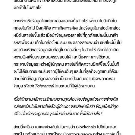
โซ่นั้นทั้งหมดมาเข้ารหัส แล้วบันทึกลงไปในกล่องใบใหม่ที่กำลังจะถูก
ต่อเข้าไปในสายโซ่
การเข้ารหัสข้อมูลในแต่ละกล่องตลอดทั้งสายโซ่ เพื่อนำไปบันทึกใน
กล่องใบถัดไป มีผลดีคือ หากเกิดการดัดแปลงข้อมูลในกล่องใดกล่อง
หนึ่งในสายโซ่ขึ้นแล้ว เมื่อนำข้อมูลของสายโซ่ที่ถูกดัดแปลงนั้นมาเข้า
รหัสเพื่อจะบันทึกในกล่องใหม่ ระบบจะตรวจสอบพบว่า รหัสใหม่นั้นไม่
ตรงกับรหัสของข้อมูลเดิมที่อยู่ในกล่องอื่นๆ ในสายโซ่ เรียกได้ว่าเกิด
ความผิดเพี้ยนจนระบบตรวจสอบได้ และเนื่องจากการใช้ระบบ
กระจายข้อมูลระหว่างผู้ใช้ทุกคน สายโซ่ที่เกิดความผิดเพี้ยนขึ้นนั้นก็
จะไม่ได้รับการยอมรับจากผู้ใช้คนอื่นๆ และในที่สุดก็จะถูกแทนที่ด้วย
สายโซ่ที่มีข้อมูลที่ถูกต้องกว่า เป็นการป้องกันความผิดพลาดของ
ข้อมูล
(Fault Tolerance)
โดยระบบที่มีผู้ใช้หลายคน
เมื่อได้ทราบหลักการรักษาความถูกต้องของข้อมูลด้วยการเข้ารหัส
กล่องแต่ละใบในสายโซ่แล้ว ผู้อ่านอาจสงสัยต่อไปว่า ข้อมูลใหม่ที่ถูก
สร้างขึ้นก่อนจะถูกบรรจุลงในกล่องนั้นเกิดขึ้นได้อย่างไร?
ส่วนนี้จะมีความแตกต่างกันไปในการนำ Blockchain ไปใช้ในแต่ละ
กรณี ยกตัวอย่างเช่น กรณีของ Cryptocurrency อย่าง Bitcoin นั้น