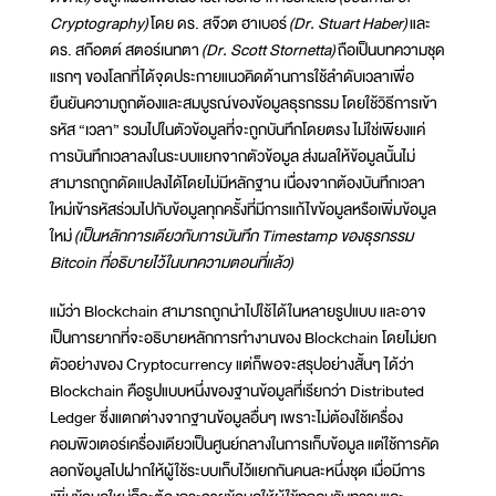
Cryptography)
โดย ดร. สจ๊วต ฮาเบอร์
(Dr. Stuart Haber)
และ
ดร. สก๊อตต์ สตอร์เนทตา
(Dr. Scott Stornetta)
ถือเป็นบทความชุด
แรกๆ ของโลกที่ได้จุดประกายแนวคิดด้านการใช้ลำดับเวลาเพื่อ
ยืนยันความถูกต้องและสมบูรณ์ของข้อมูลธุรกรรม โดยใช้วิธีการเข้า
รหัส “เวลา” รวมไปในตัวข้อมูลที่จะถูกบันทึกโดยตรง ไม่ใช่เพียงแค่
การบันทึกเวลาลงในระบบแยกจากตัวข้อมูล ส่งผลให้ข้อมูลนั้นไม่
สามารถถูกดัดแปลงได้โดยไม่มีหลักฐาน เนื่องจากต้องบันทึกเวลา
ใหม่เข้ารหัสร่วมไปกับข้อมูลทุกครั้งที่มีการแก้ไขข้อมูลหรือเพิ่มข้อมูล
ใหม่
(เป็นหลักการเดียวกับการบันทึก Timestamp ของธุรกรรม
Bitcoin ที่อธิบายไว้ในบทความตอนที่แล้ว)
แม้ว่า Blockchain สามารถถูกนำไปใช้ได้ในหลายรูปแบบ และอาจ
เป็นการยากที่จะอธิบายหลักการทำงานของ Blockchain โดยไม่ยก
ตัวอย่างของ Cryptocurrency แต่ก็พอจะสรุปอย่างสั้นๆ ได้ว่า
Blockchain คือรูปแบบหนึ่งของฐานข้อมูลที่เรียกว่า Distributed
Ledger ซึ่งแตกต่างจากฐานข้อมูลอื่นๆ เพราะไม่ต้องใช้เครื่อง
คอมพิวเตอร์เครื่องเดียวเป็นศูนย์กลางในการเก็บข้อมูล แต่ใช้การคัด
ลอกข้อมูลไปฝากให้ผู้ใช้ระบบเก็บไว้แยกกันคนละหนึ่งชุด เมื่อมีการ