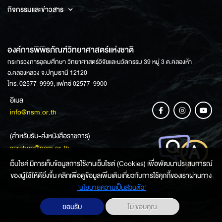
กิจกรรมและข่าวสาร
องค์การพิพิธภัณฑ์วิทยาศาสตร์แห่งชาติ
กระทรวงการอุดมศึกษา วิทยาศาสตร์วิจัยและนวัตกรรม 39 หมู่ 3 ต.คลองห้า
อ.คลองหลวง จ.ปทุมธานี 12120
โทร: 02577-9999, แฟกซ์ 02577-9900
อีเมล
info@nsm.or.th
(สำหรับรับ-ส่งหนังสือราชการ)
saraban@nsm.or.th
เว็บไซค์ มีการเก็บข้อมูลการใช้งานเว็บไซต์ (Cookies) เพื่อพัฒนาประสบการณ์
ของผู้ใช้ให้ดียิ่งขึ้น คลิกเพื่อดูข้อมูลเพิ่มเติมเกี่ยวกับการใช้คุกกี้ของเราผ่านทาง
ช่องทางการสอบถามข้อมูล
‘นโยบายความเป็นส่วนตัว'
ยอมรับ
ไม่ ขอบคุณ