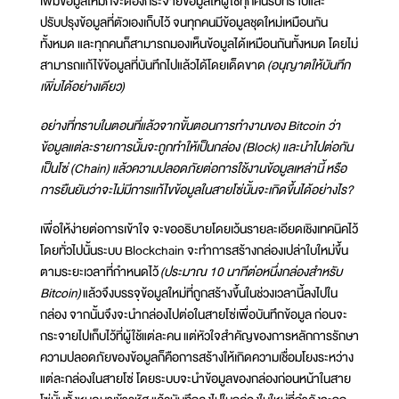
เพิ่มข้อมูลใหม่ก็จะต้องกระจายข้อมูลให้ผู้ใช้ทุกคนรับทราบและ
ปรับปรุงข้อมูลที่ตัวเองเก็บไว้ จนทุกคนมีข้อมูลชุดใหม่เหมือนกัน
ทั้งหมด และทุกคนก็สามารถมองเห็นข้อมูลได้เหมือนกันทั้งหมด โดยไม่
สามารถแก้ไข้ข้อมูลที่บันทึกไปแล้วได้โดยเด็ดขาด
(อนุญาตให้บันทึก
เพิ่มได้อย่างเดียว)
อย่างที่ทราบในตอนที่แล้วจากขั้นตอนการทำงานของ Bitcoin ว่า
ข้อมูลแต่ละรายการนั้นจะถูกทำให้เป็นกล่อง (Block) และนำไปต่อกัน
เป็นโซ่ (Chain) แล้วความปลอดภัยต่อการใช้งานข้อมูลเหล่านี้ หรือ
การยืนยันว่าจะไม่มีการแก้ไขข้อมูลในสายโซ่นั้นจะเกิดขึ้นได้อย่างไร?
เพื่อให้ง่ายต่อการเข้าใจ จะขออธิบายโดยเว้นรายละเอียดเชิงเทคนิคไว้
โดยทั่วไปนั้นระบบ Blockchain จะทำการสร้างกล่องเปล่าใบใหม่ขึ้น
ตามระยะเวลาที่กำหนดไว้
(ประมาณ 10 นาทีต่อหนึ่งกล่องสำหรับ
Bitcoin)
แล้วจึงบรรจุข้อมูลใหม่ที่ถูกสร้างขึ้นในช่วงเวลานี้ลงไปใน
กล่อง จากนั้นจึงจะนำกล่องไปต่อในสายโซ่เพื่อบันทึกข้อมูล ก่อนจะ
กระจายไปเก็บไว้ที่ผู้ใช้แต่ละคน แต่หัวใจสำคัญของการหลักการรักษา
ความปลอดภัยของข้อมูลก็คือการสร้างให้เกิดความเชื่อมโยงระหว่าง
แต่ละกล่องในสายโซ่ โดยระบบจะนำข้อมูลของกล่องก่อนหน้าในสาย