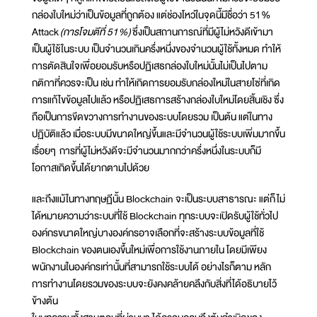
กล่องใบใหม่ว่าเป็นข้อมูลที่ถูกต้อง แต่ช่องโหว่ในจุดนี้มีชื่อว่า 51%
Attack
(การโจมตีที่ 51%)
ซึ่งเป็นสถานการณ์ที่มีผู้ไม่หวังดีเข้ามา
เป็นผู้ใช้ในระบบ เป็นจำนวนเกินครึ่งหนึ่งของจำนวนผู้ใช้ทั้งหมด ทำให้
การตัดสินใจเพื่อยอมรับหรือปฏิเสธกล่องใบใหม่นั้นไม่เป็นไปตาม
กติกาที่ควรจะเป็น เช่น ทำให้เกิดการยอมรับกล่องใหม่ในสายโซ่ที่เกิด
การแก้ไขข้อมูลไปแล้ว หรือปฏิเสธการสร้างกล่องใบใหม่โดยสิ้นเชิง ซึ่ง
ถือเป็นการขีดขวางการทำงานของระบบโดยรวม เป็นต้น แต่ในทาง
ปฏิบัติแล้ว เมื่อระบบมีขนาดใหญ่ขึ้นและมีจำนวนผู้ใช้ระบบเพิ่มมากขึ้น
เรื่อยๆ การที่ผู้ไม่หวังดีจะมีจำนวนมากกว่าครึ่งหนึ่งในระบบก็มี
โอกาสเกิดขึ้นได้ยากตามไปด้วย
และถึงแม้ในทางทฤษฏีนั้น Blockchain จะเป็นระบบสาธารณะ แต่ก็ไม่
ได้หมายความว่าระบบที่ใช้ Blockchain ทุกระบบจะเปิดรับผู้ใช้ทั่วไป
องค์กรขนาดใหญ่บางองค์กรอาจเลือกที่จะสร้างระบบข้อมูลที่ใช้
Blockchain ของตนเองขึ้นใหม่เพื่อการใช้งานภายใน โดยมีเพียง
พนักงานในองค์กรเท่านั้นที่สามารถใช้ระบบได้ อย่างไรก็ตาม หลัก
การทำงานโดยรวมของระบบจะยังคงคล้ายคลึงกับสิ่งที่ได้อธิบายไว้
ข้างต้น