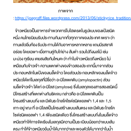
ภาพจาก
:
https://joegraff.files.wordpress.com/2013/06/stickyrice_tradition
ข้าวเหนียวเป็นอาหารจำพวกคาร์โบไฮเดรตในรูปแบบของแป้งชนิด
หนึ่ง คนไทยนิยมรับประทานกันมากทั่วทุกภาคของประเทศ เพราะว่า
ทานแล้วอิ่มท้อง รับประทานได้กับอาหารหลากหลาย แถมมีรสชาติ
อร่อย โดยเฉพาะเมื่อทานคู่กับไก่ย่าง ส้มตำ รวมไปถึงผลไม้ เช่น
มะม่วง ทุเรียน เคยสงสัยกันไหมคะว่า ทำไมข้าวเหนียวถึงเหนียว ไม่
เหมือนกับข้าวเจ้า ความแตกต่างของข้าวสองประเภทนี้มาจากส่วน
ประกอบหลักในแป้งของเมล็ดข้าว โดยส่วนประกอบหลักของเมล็ดข้าว
เหนียวได้แก่โมเลกุลที่มีชื่อว่า อะมิโลเพคติน (amylopactin) ส่วน
เมล็ดข้าวเจ้า ได้แก่ อะมิโลส (amylose) ซึ่งโมเลกุลของสารสองชนิดนี้
มีโครงสร้างที่แตกต่างกันชัดเจน กล่าวคือ อะมิโลเพคตินเป็น
โครงสร้างแบบกิ่ง และมีพันธะไกลโคไซด์ชนิดแอลฟา 1,4 และ 1,5
เกาะอยู่ ขณะที่ อะมิโลสเป็นโครงสร้างแบบเส้นตรง และมีพันธะไกลโค
ไซด์ชนิดแอลฟา 1,4 เพียงชนิดเดียว ซึ่งโครงสร้างแบบกิ่งในเมล็ดข้าว
เหนียวทำให้การจัดเรียงโมเลกุลมีความเป็นระเบียบน้อยกว่าแบบเส้น
ตรง ทำให้ข้าวเหนียวอุ้มน้ำได้มากกว่าและพองตัวได้มากกว่าในน้ำ