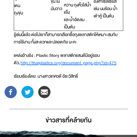
ขุ่น ไม่
องศาเซลเซียส
หวาน ถุงหิ้วใส่น้ำ
เดน
มันวาว
เช่น นมร้อน น้ำ
แข็ง
ถุงขุ่น
เต้าหู้ เป็นต้น
และน้ำอัดลม
เป็นต้น
รู้เช่นนี้แล้ว ต่อไปเราก็สามารถเลือกซื้อถุงพลาสติกให้เหมาะสมกับ
การใช้งาน ทั้งสะดวกและปลอดภัย นะคะ
แหล่งอ้างอิง : Plastic Story พลาสติกแสนดีมีอยู่รอบ
ตัว,
http://thaiplastics.org/document_page.php?id=475
เรียบเรียงโดย: นางสาวเกศวดี อัชะวิสิทธิ์
ข่าวสารที่่คล้ายกัน