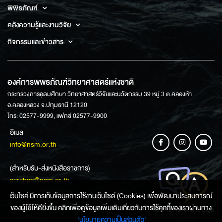
พิพิธภัณฑ์
คลังความรู้และงานวิจัย
กิจกรรมและข่าวสาร
องค์การพิพิธภัณฑ์วิทยาศาสตร์แห่งชาติ
กระทรวงการอุดมศึกษา วิทยาศาสตร์วิจัยและนวัตกรรม 39 หมู่ 3 ต.คลองห้า
อ.คลองหลวง จ.ปทุมธานี 12120
โทร: 02577-9999, แฟกซ์ 02577-9900
อีเมล
info@nsm.or.th
(สำหรับรับ-ส่งหนังสือราชการ)
saraban@nsm.or.th
เว็บไซค์ มีการเก็บข้อมูลการใช้งานเว็บไซต์ (Cookies) เพื่อพัฒนาประสบการณ์
ของผู้ใช้ให้ดียิ่งขึ้น คลิกเพื่อดูข้อมูลเพิ่มเติมเกี่ยวกับการใช้คุกกี้ของเราผ่านทาง
ช่องทางการสอบถามข้อมูล
‘นโยบายความเป็นส่วนตัว'