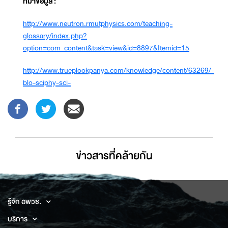
ที่มาข้อมูล
:
http://www.neutron.rmutphysics.com/teaching-
glossary/index.php?
option=com_content&task=view&id=8897&Itemid=15
http://www.trueplookpanya.com/knowledge/content/63269/-
blo-sciphy-sci-
ข่าวสารที่่คล้ายกัน
รู้จัก อพวช.
บริการ