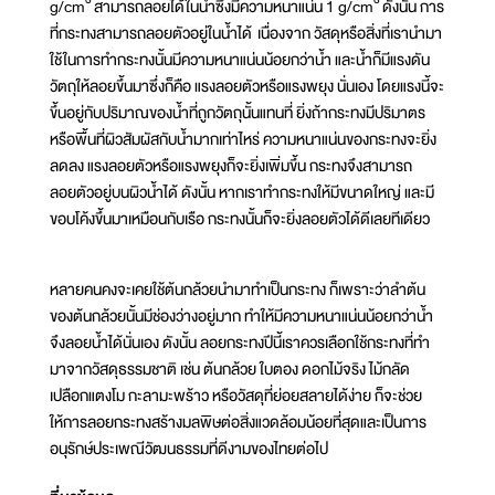
3
3
g/cm
สามารถลอยได้ในน้ำซึ่งมีความหนาแน่น 1 g/cm
ดังนั้น การ
ที่กระทงสามารถลอยตัวอยู่ในน้ำได้ เนื่องจาก วัสดุหรือสิ่งที่เรานำมา
ใช้ในการทำกระทงนั้นมีความหนาแน่นน้อยกว่าน้ำ และน้ำก็มีแรงดัน
วัตถุให้ลอยขึ้นมาซึ่งก็คือ แรงลอยตัวหรือแรงพยุง นั่นเอง โดยแรงนี้จะ
ขึ้นอยู่กับปริมาณของน้ำที่ถูกวัตถุนั้นแทนที่ ยิ่งถ้ากระทงมีปริมาตร
หรือพื้นที่ผิวสัมผัสกับน้ำมากเท่าไหร่ ความหนาแน่นของกระทงจะยิ่ง
ลดลง แรงลอยตัวหรือแรงพยุงก็จะยิ่งเพิ่มขึ้น กระทงจึงสามารถ
ลอยตัวอยู่บนผิวน้ำได้ ดังนั้น หากเราทำกระทงให้มีขนาดใหญ่ และมี
ขอบโค้งขึ้นมาเหมือนกับเรือ กระทงนั้นก็จะยิ่งลอยตัวได้ดีเลยทีเดียว
หลายคนคงจะเคยใช้ต้นกล้วยนำมาทำเป็นกระทง ก็เพราะว่าลำต้น
ของต้นกล้วยนั้นมีช่องว่างอยู่มาก ทำให้มีความหนาแน่นน้อยกว่าน้ำ
จึงลอยน้ำได้นั่นเอง ดังนั้น ลอยกระทงปีนี้เราควรเลือกใช้กระทงที่ทำ
มาจากวัสดุธรรมชาติ เช่น ต้นกล้วย ใบตอง ดอกไม้จริง ไม้กลัด
เปลือกแตงโม กะลามะพร้าว หรือวัสดุที่ย่อยสลายได้ง่าย ก็จะช่วย
ให้การลอยกระทงสร้างมลพิษต่อสิ่งแวดล้อมน้อยที่สุดและเป็นการ
อนุรักษ์ประเพณีวัฒนธรรมที่ดีงามของไทยต่อไป