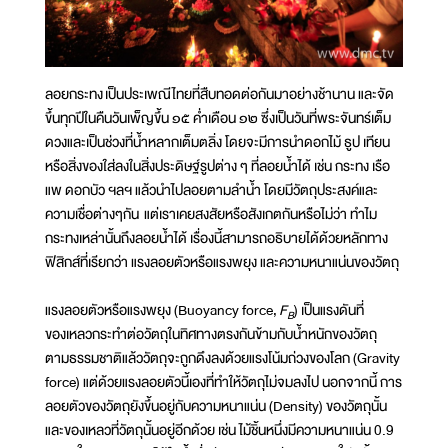
ลอยกระทง เป็นประเพณีไทยที่สืบทอดต่อกันมาอย่างช้านาน และจัด
ขึ้นทุกปีในคืนวันเพ็ญขึ้น ๑๕ ค่ำเดือน ๑๒ ซึ่งเป็นวันที่พระจันทร์เต็ม
ดวงและเป็นช่วงที่น้ำหลากเต็มตลิ่ง โดยจะมีการนำดอกไม้ ธูป เทียน
หรือสิ่งของใส่ลงในสิ่งประดิษฐ์รูปต่าง ๆ ที่ลอยน้ำได้ เช่น กระทง เรือ
แพ ดอกบัว ฯลฯ แล้วนำไปลอยตามลำน้ำ โดยมีวัตถุประสงค์และ
ความเชื่อต่างๆกัน แต่เราเคยสงสัยหรือสังเกตกันหรือไม่ว่า ทำไม
กระทงเหล่านั้นถึงลอยน้ำได้ เรื่องนี้สามารถอธิบายได้ด้วยหลักทาง
ฟิสิกส์ที่เรียกว่า แรงลอยตัวหรือแรงพยุง และความหนาแน่นของวัตถุ
แรงลอยตัวหรือแรงพยุง (Buoyancy force,
F
) เป็นแรงดันที่
B
ของเหลวกระทำต่อวัตถุในทิศทางตรงกันข้ามกับน้ำหนักของวัตถุ
ตามธรรมชาติแล้ววัตถุจะถูกดึงลงด้วยแรงโน้มถ่วงของโลก (Gravity
force) แต่ด้วยแรงลอยตัวนี้เองที่ทำให้วัตถุไม่จมลงไป นอกจากนี้ การ
ลอยตัวของวัตถุยังขึ้นอยู่กับความหนาแน่น (Density) ของวัตถุนั้น
และของเหลวที่วัตถุนั้นอยู่อีกด้วย เช่น ไม้ชิ้นหนึ่งมีความหนาแน่น 0.9