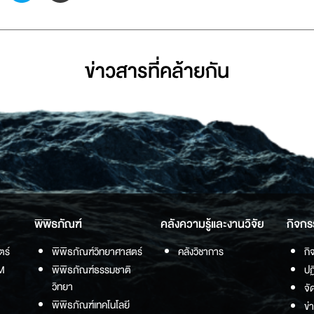
ข่าวสารที่่คล้ายกัน
พิพิธภัณฑ์
คลังความรู้และงานวิจัย
กิจกร
ตร์
พิพิธภัณฑ์วิทยาศาสตร์
คลังวิชาการ
กิ
M
พิพิธภัณฑ์ธรรมชาติ
ปฏ
วิทยา
จั
พิพิธภัณฑ์เทคโนโลยี
ข่