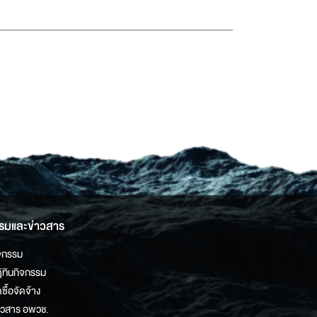
รมและข่าวสาร
จกรรม
ิทินกิจกรรม
ดซื้อจัดจ้าง
าวสาร อพวช.