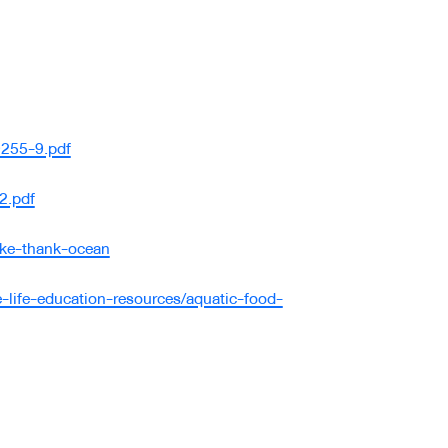
255-9.pdf
2.pdf
ake-thank-ocean
life-education-resources/aquatic-food-