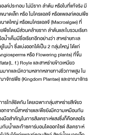
นองค์ประกอบ ไม่มีราก ลำต้น หรือใบที่แท้จริง มี
่ายขนาดเล็ก หรือ ไมโครแอลจี หรือแพลงก์ตอนพืช
ขนาดใหญ่ หรือแมโครแอลจี (Macroalgae) ที่
ายพืชโดยมีส่วนคล้ายราก ลำต้นและใบรวมเรียก
น้ำเค็มมีชื่อเรียกอีกอย่างว่า สาหร่ายทะเล
นน้ำ ซึ่งแบ่งออกได้เป็น 2 กลุ่มใหญ่ ได้แก่
 (Angiosperms หรือ Flowering plants) ที่ขึ้น
llata
(L. f.) Royle และสาหร่ายข้าวเหนียว
นจำนวนมากและมีความหลากหลายทางชีวภาพสูง ใน
ในอาณาจักรพืช (Kingdom Plantae) และอาณาจักร
ารใกล้ชิดกัน โดยเฉพาะกลุ่มสาหร่ายสีเขียว
 นอกจากนี้สาหร่ายและพืชยังมีความเหมือนกัน
ื่องมือสำคัญในการสังเคราะห์แสงซึ่งก็คือคลอโร
บกับน้ำและก๊าซคาร์บอนไดออกไซด์ สังเคราะห์
ไปอันได้แก่แพลงก์ตอนสัตว์ สัตว์น้ำขนาดเล็ก