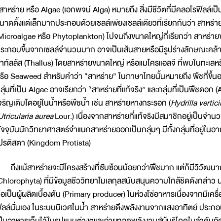
าหร่าย หรือ Algae (เอกพจน์ Alga) หมายถึง สิ่งมีชีวิตที่มีคลอโรฟิลล์เป็
นาดตั้งแต่เล็กมากประกอบด้วยเซลล์เพียงเซลล์เดียวที่เรียกกันว่า สาหร
Microalgae หรือ Phytoplankton) ไปจนถึงขนาดใหญ่ที่เรียกว่า สาหร่าย
ระกอบขึ้นจากเซลล์จำนวนมาก อาจเป็นเส้นสายหรือมีรูปร่างลักษณะคล้
่าทัลลัส (Thallus) โดยสาหร่ายขนาดใหญ่ หรือแมโครแอลจี ที่พบในทะเลหรือ
รือ Seaweed สำหรับคำว่า “สาหร่าย” ในภาษาไทยนั้นหมายถึง พืชที่ขึ้นอยู่ใ
ลุ่มที่เป็น Algae อาจเรียกว่า “สาหร่ายที่แท้จริง” และกลุ่มที่เป็นพืชดอก
จริญเติบโตอยู่ในน้ำหรือพืชน้ำ เช่น สาหร่ายหางกระรอก (
Hydrilla vertici
Utricularia aurea
Lour.) เนื่องจากสาหร่ายที่แท้จริงมีสมาชิกอยู่เป็
ัจจุบันนักวิทยาศาสตร์จำแนกสาหร่ายออกเป็นกลุ่มๆ มีทั้งกลุ่มที่อยู่
ปรติสตา (Kingdom Protista)
ึงแม้สาหร่ายจะมีโครงสร้างที่ซับซ้อนน้อยกว่าพืชมาก แต่ก็มีวิวัฒนาก
Chlorophyta) ที่มีข้อมูลชีววิทยาโมเลกุลสนับสนุนความใกล้ชิดดังกล่าว
ือเป็นผู้ผลิตเบื้องต้น (Primary producer) ในห่วงโซ่อาหารเนื่องจากมีเคร
ิลล์นั่นเอง ในระบบนิเวศในน้ำ สาหร่ายดึงพลังงานจากแสงอาทิตย์ ประกอ
ป็นอาหารเก็บไว้ในรูปแบบต่างๆและถ่ายทอดพลังงานสู่ผู้บริโภคในลำดับถัด