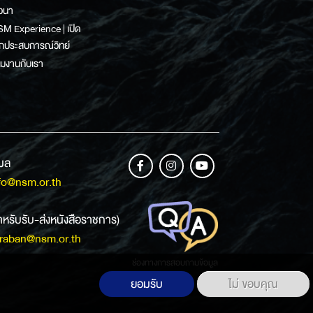
วนา
M Experience | เปิด
กประสบการณ์วิทย์
วมงานกับเรา
เมล
fo@nsm.or.th
ำหรับรับ-ส่งหนังสือราชการ)
raban@nsm.or.th
ช่องทางการสอบถามข้อมูล
ยอมรับ
ไม่ ขอบคุณ