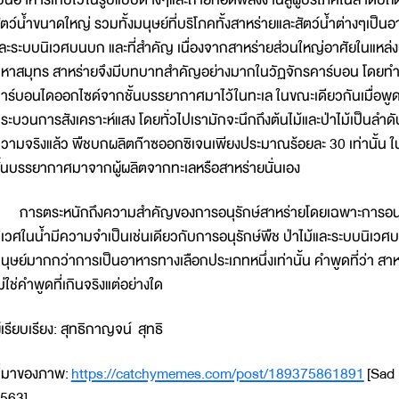
ัตว์น้ำขนาดใหญ่ รวมทั้งมนุษย์ที่บริโภคทั้งสาหร่ายและสัตว์น้ำต่างๆเป็นอ
ละระบบนิเวศบนบก และที่สำคัญ เนื่องจากสาหร่ายส่วนใหญ่อาศัยในแหล่งน้ำ
หาสมุทร สาหร่ายจึงมีบทบาทสำคัญอย่างมากในวัฏจักรคาร์บอน โดยทำห
าร์บอนไดออกไซด์จากชั้นบรรยากาศมาไว้ในทะเล ในขณะเดียวกันเมื่อพูด
ระบวนการสังเคราะห์แสง โดยทั่วไปเรามักจะนึกถึงต้นไม้และป่าไม้เป็นลำดับ
วามจริงแล้ว พืชบกผลิตก๊าซออกซิเจนเพียงประมาณร้อยละ 30 เท่านั้น 
ั้นบรรยากาศมาจากผู้ผลิตจากทะเลหรือสาหร่ายนั่นเอง
ารตระหนักถึงความสำคัญของการอนุรักษ์สาหร่ายโดยเฉพาะการอนุรักษ
ิเวศในน้ำมีความจำเป็นเช่นเดียวกับการอนุรักษ์พืช ป่าไม้และระบบนิเ
นุษย์มากกว่าการเป็นอาหารทางเลือกประเภทหนึ่งเท่านั้น คำพูดที่ว่า สาห
ม่ใช่คำพูดที่เกินจริงแต่อย่างใด
ู้เรียบเรียง: สุทธิกาญจน์ สุทธิ
ี่มาของภาพ:
https://catchymemes.com/post/189375861891
[Sad 
563]