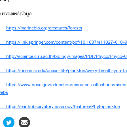
ี่มาของแหล่งข้อมูล:
https://marinebio.org/creatures/forests
ttps://link.springer.com/content/pdf/10.1007/s11027-010-9
ttp://science.crru.ac.th/biology/images/PDF/Phyco/Phyco-0
ttps://ocean.si.edu/ocean-life/plankton/every-breath-you-t
ttps://www.noaa.gov/education/resource-collections/marine-
ebs
ttps://earthobservatory.nasa.gov/features/Phytoplankton