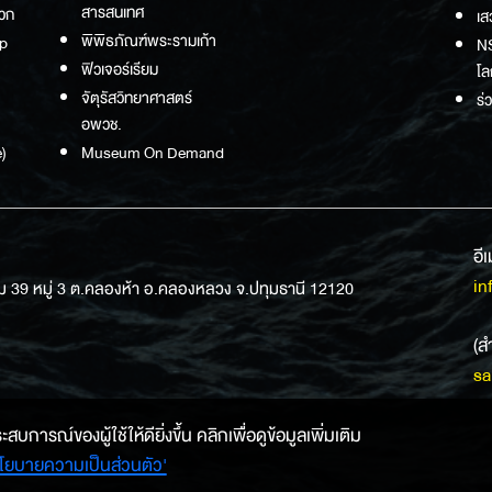
สารสนเทศ
วก
เส
พิพิธภัณฑ์พระรามเก้า
p
NS
ฟิวเจอร์เรียม
โล
จัตุรัสวิทยาศาสตร์
ร่
อพวช.
)
Museum On Demand
อี
in
ม 39 หมู่ 3 ต.คลองห้า อ.คลองหลวง จ.ปทุมธานี 12120
(ส
sa
การณ์ของผู้ใช้ให้ดียิ่งขึ้น คลิกเพื่อดูข้อมูลเพิ่มเติม
โยบายความเป็นส่วนตัว'