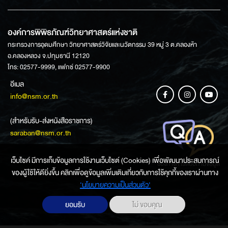
องค์การพิพิธภัณฑ์วิทยาศาสตร์แห่งชาติ
กระทรวงการอุดมศึกษา วิทยาศาสตร์วิจัยและนวัตกรรม 39 หมู่ 3 ต.คลองห้า
อ.คลองหลวง จ.ปทุมธานี 12120
โทร: 02577-9999, แฟกซ์ 02577-9900
อีเมล
info@nsm.or.th
(สำหรับรับ-ส่งหนังสือราชการ)
saraban@nsm.or.th
เว็บไซค์ มีการเก็บข้อมูลการใช้งานเว็บไซต์ (Cookies) เพื่อพัฒนาประสบการณ์
ช่องทางการสอบถามข้อมูล
ของผู้ใช้ให้ดียิ่งขึ้น คลิกเพื่อดูข้อมูลเพิ่มเติมเกี่ยวกับการใช้คุกกี้ของเราผ่านทาง
‘นโยบายความเป็นส่วนตัว'
ยอมรับ
ไม่ ขอบคุณ