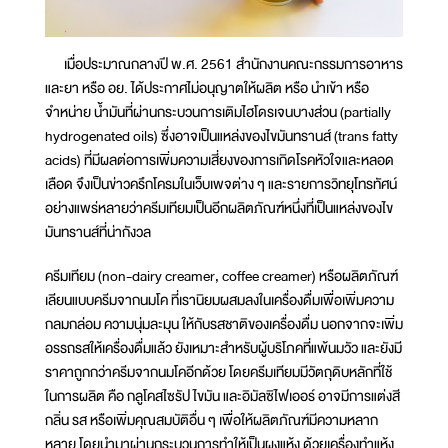
เมื่อประมาณกลางปี พ.ศ. 2561 สำนักงานคณะกรรมการอาหาร
และยา หรือ อย. ได้ประกาศไม่อนุญาตให้ผลิต หรือ นำเข้า หรือ
จำหน่าย น้ำมันที่ผ่านกระบวนการเติมไฮโดรเจนบางส่วน (partially
hydrogenated oils) ซึ่งอาจเป็นแหล่งของไขมันทรานส์ (trans fatty
acids) ที่มีผลต่อการเพิ่มความเสี่ยงของการเกิดโรคหัวใจและหลอด
เลือด จึงเป็นข่าวครึกโครมในเว็บเพจต่าง ๆ และรายการวิทยุโทรทัศน์
อย่างแพร่หลายว่าครีมเทียมเป็นอีกผลิตภัณฑ์หนึ่งที่เป็นแหล่งของไข
มันทรานส์ที่น่ากังวล
ครีมเทียม (non-dairy creamer, coffee creamer) หรือผลิตภัณฑ์
เลียนแบบครีมจากนมโค ที่เรานิยมผสมลงในเครื่องดื่มเพื่อเพิ่มความ
กลมกล่อม ความนุ่มละมุน ให้กับรสชาติของเครื่องดื่ม นอกจากจะเพิ่ม
อรรถรสให้เครื่องดื่มแล้ว ยังเหมาะสำหรับผู้บริโภคที่แพ้นมวัว และยังมี
ราคาถูกกว่าครีมจากนมโคอีกด้วย โดยครีมเทียมมีวัตถุดิบหลักที่ใช้
ในการผลิต คือ กลูโคสไซรัป ไขมัน และอิมัลซิไฟเออร์ อาจมีการแต่งสี
กลิ่น รส หรือเพิ่มคุณสมบัติอื่น ๆ เพื่อให้ผลิตภัณฑ์มีความหลาก
หลาย โดยนำมาผ่านกระบวนการทำให้เป็นผงแห้ง ด้วยเครื่องทำแห้ง