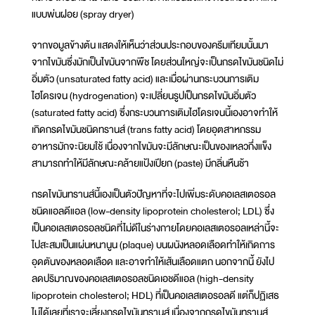
แบบพ่นฝอย (spray dryer)
จากขอมูลข้างต้น แสดงให้เห็นว่าส่วนประกอบของครีมเทียมนั้นมา
จากไขมันซึ่งมักเป็นไขมันจากพืช โดยส่วนใหญ่จะเป็นกรดไขมันชนิดไม่
อิ่มตัว (unsaturated fatty acid) และเมื่อผ่านกระบวนการเติม
ไฮโดรเจน (hydrogenation) จะเปลี่ยนรูปเป็นกรดไขมันอิ่มตัว
(saturated fatty acid) ซึ่งกระบวนการเติมไฮโดรเจนนี้เองอาจทำให้
เกิดกรดไขมันชนิดทรานส์ (trans fatty acid) โดยอุตสาหกรรม
อาหารมักจะนิยมใช้ เนื่องจากไขมันจะมีลักษณะเป็นของเหลวกึ่งแข็ง
สามารถทำให้มีลักษณะคล้ายแป้งเปียก (paste) มีกลิ่นหืนช้า
กรดไขมันทรานส์นี้เองเป็นตัวปัญหาที่จะไปเพิ่มระดับคอเลสเตอรอล
ชนิดแอลดีแอล (low-density lipoprotein cholesterol; LDL) ซึ่ง
เป็นคอเลสเตอรอลชนิดที่ไม่ดีในร่างกายโดยคอเลสเตอรอลเหล่านี้จะ
ไปสะสมเป็นแผ่นหนานูน (plaque) บนผนังหลอดเลือดทำให้เกิดการ
อุดตันของหลอดเลือด และอาจทำให้เส้นเลือดแตก นอกจากนี้ ยังไป
ลดปริมาณของคอเลสเตอรอลชนิดเอชดีแอล (high-density
lipoprotein cholesterol; HDL) ที่เป็นคอเลสเตอรอลดี แต่ก็ปฏิเสธ
ไม่ได้เลยที่เราจะเลี่ยงกรดไขมันทรานส์ เนื่องจากกรดไขมันทรานส์