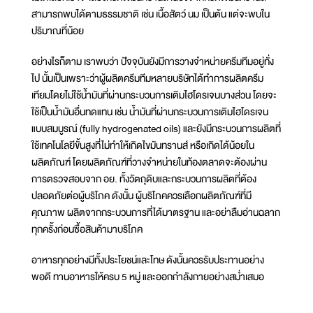
สามารถพบได้ตามธรรมชาติ เช่น เนื้อสัตว์ นม เป็นต้น แต่จะพบใน
ปริมาณที่น้อย
อย่างไรก็ตาม เราพบว่า ปัจจุบันยังมีการวางจำหน่ายครีมทีมอยู่ทั่ง
ไป นั้นเป็นเพราะว่าผู้ผลิตครีมทีมหลายบริษัทได้ทำการผลิตครีม
เทียมโดยไม่ใช้น้ำมันที่ผ่านกระบวนการเติมไฮโดรเจนบางส่วน โดยจะ
ใช้เป็นน้ำมันอื่นทดแทน เช่น น้ำมันที่ผ่านกระบวนการเติมไฮโดรเจน
แบบสมบูรณ์ (fully hydrogenated oils) และยังมีกระบวนการผลิตที่
ใช้เทคโนโลยีขั้นสูงที่ไม่ทำให้เกิดไขมันทรานส์ หรือเกิดได้น้อยใน
ผลิตภัณฑ์ โดยผลิตภัณฑ์ที่วางจำหน่ายในท้องตลาดจะต้องผ่าน
การตรวจสอบจาก อย. ทั้งวัตถุดิบและกระบวนการผลิตที่ต้อง
ปลอดภัยต่อผู้บริโภค ดังนั้น ผู้บริโภคควรเลือกผลิตภัณฑ์ที่มี
คุณภาพ ผลิตจากกระบวนการที่ได้มาตรฐาน และอย่าลืมอ่านฉลาก
ทุกครั้งก่อนซื้อสินค้ามาบริโภค
อาหารทุกอย่างมีทั้งประโยชน์และโทษ ดังนั้นควรรับประทานอย่าง
พอดี ทานอาหารให้ครบ 5 หมู่ และออกกำลังกายอย่างสม่ำเสมอ