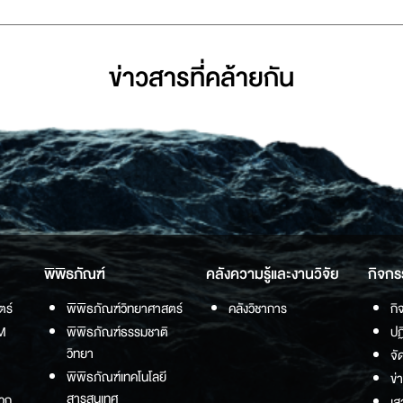
ข่าวสารที่่คล้ายกัน
พิพิธภัณฑ์
คลังความรู้และงานวิจัย
กิจกร
ตร์
พิพิธภัณฑ์วิทยาศาสตร์
คลังวิชาการ
กิ
M
พิพิธภัณฑ์ธรรมชาติ
ปฏ
วิทยา
จั
พิพิธภัณฑ์เทคโนโลยี
ข่
สารสนเทศ
วก
เส