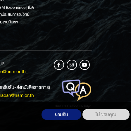
M Experience | เปิด
กประสบการณ์วิทย์
วมงานกับเรา
เมล
fo@nsm.or.th
ำหรับรับ-ส่งหนังสือราชการ)
raban@nsm.or.th
ช่องทางการสอบถามข้อมูล
ยอมรับ
ไม่ ขอบคุณ