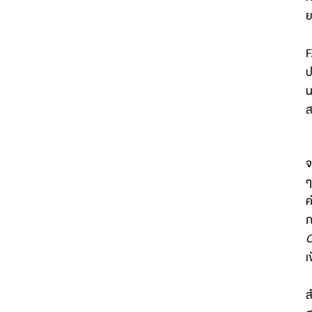
ย
F
ป
น
ส
จ
ๆ
ค
ภ
O
เ
ส