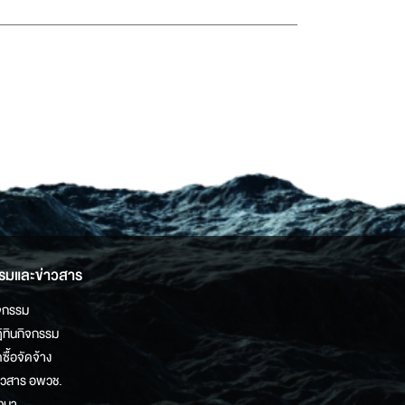
รมและข่าวสาร
จกรรม
ิทินกิจกรรม
ดซื้อจัดจ้าง
าวสาร อพวช.
วนา