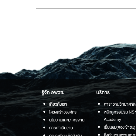
รู้จัก อพวช.
บริการ
เกี่ยวกับเรา
คาราวานวิทยาศาส
โครงสร้างองค์กร
หลักสูตรอบรม NS
Academy
นโยบายและมาตรฐาน
เยี่ยมชม(จองเข้าชม)
การดำเนินงาน
สิ่งอำนวยความสะด
กฏ ระเบียบ ข้อบังคับ