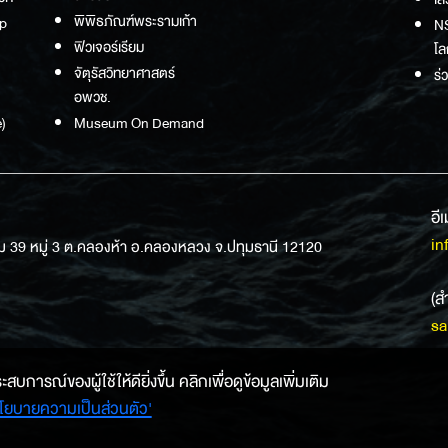
พิพิธภัณฑ์พระรามเก้า
p
NS
ฟิวเจอร์เรียม
โล
จัตุรัสวิทยาศาสตร์
ร่
อพวช.
)
Museum On Demand
อี
in
ม 39 หมู่ 3 ต.คลองห้า อ.คลองหลวง จ.ปทุมธานี 12120
(ส
sa
การณ์ของผู้ใช้ให้ดียิ่งขึ้น คลิกเพื่อดูข้อมูลเพิ่มเติม
โยบายความเป็นส่วนตัว'