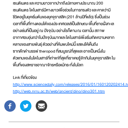
เซนติเมตร และความยาวจากปากถึงปลายหางประมาณ 200
เซนติเมตร ไดโนเสาร์มีหางยาวเพื่อช่วยในการทรงตัว และคาดว่ามี
ชีวิตอยู่ในยุคเริ่มต้นของยุคจูราสสิค (201 ล้านปีที่แล้ว) ซึ่งเป็นช่วง
เวลาที่พื้นที่ทางตอนใต้ของประเทศเวลส์เป็นลักษณะพื้นที่ชายฝั่งทะเล
อย่างเช่นที่เป็นอยู่ ณ ปัจจุบัน อย่างไรก็ตาม ณ เวลานั้น สภาพ
อากาศอบอุ่นกว่าในปัจจุบันมากและไดโนเสาร์เพิ่งเริ่มเกิดความหลาก
หลายของสายพันธุ์ ตัวอย่างที่ค้นพบใหม่นี้ แสดงให้เห็นถึง
ซากดึกดำบรรพ์ theropod ที่สมบูรณ์ที่สุดและอาจเป็นหนึ่งใน
ตัวแทนของในไดโนเสาร์ที่เก่าแก่ที่สุดที่เราเคยรู้จักกันในยุคจูราสสิค ใน
พื้นที่ของสหราชอาณาจักรหรือแม้กระทั่งในโลก
Link ที่เกี่ยวข้อง
http://www.sciencedaily.com/releases/2016/01/160120202414.
http://web.nrru.ac.th/web/ancient/dino/dino301.htm