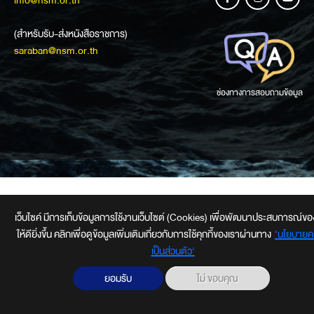
info@nsm.or.th
(สำหรับรับ-ส่งหนังสือราชการ)
saraban@nsm.or.th
ช่องทางการสอบถามข้อมูล
เว็บไซค์ มีการเก็บข้อมูลการใช้งานเว็บไซต์ (Cookies) เพื่อพัฒนาประสบการณ์ของผ
ให้ดียิ่งขึ้น คลิกเพื่อดูข้อมูลเพิ่มเติมเกี่ยวกับการใช้คุกกี้ของเราผ่านทาง
‘นโยบายค
เป็นส่วนตัว'
ยอมรับ
ไม่ ขอบคุณ