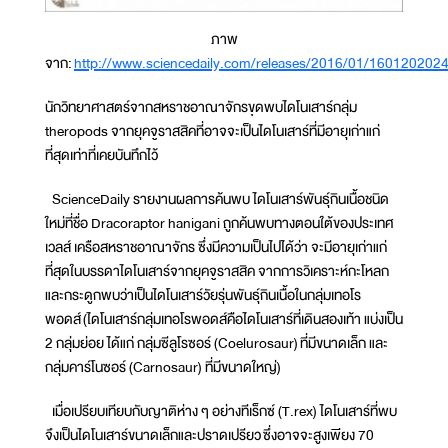
ภาพ
จาก:
http://www.sciencedaily.com/releases/2016/01/160120202
นักวิทยาศาสตร์จากสหราชอาณาจักรขุดพบไดโนเสาร์กลุ่ม
theropods จากยุคจูราสสิคที่อาจจะเป็นไดโนเสาร์ที่มีอายุเก่าแก่
ที่สุดเท่าที่เคยบันทึกไว้
ScienceDaily รายงานผลการค้นพบ ไดโนเสาร์พันธุ์กินเนื้อชนิด
ใหม่ที่ชื่อ Dracoraptor hanigani ถูกค้นพบทางตอนใต้ของประเทศ
เวลส์ เครือสหราชอาณาจักร ซึ่งมีความเป็นไปได้ว่า จะมีอายุเก่าแก่
ที่สุดในบรรดาไดโนเสาร์จากยุคจูราสสิค จากการวิเคราะห์กะโหลก
และกระดูกพบว่าเป็นไดโนเสาร์วัยรุ่นพันธุ์กินเนื้อในกลุ่มเทอโร
พอดส์ (ไดโนเสาร์กลุ่มเทอโรพอดส์คือไดโนเสาร์ที่เดินสองเท้า แบ่งเป็น
2 กลุ่มย่อย ได้แก่ กลุ่มซีลูโรซอร์ (Coelurosaur) ที่มีขนาดเล็ก และ
กลุ่มคาร์โนซอร์ (Carnosaur) ที่มีขนาดใหญ่)
เมื่อเปรียบเทียบกับญาติห่าง ๆ อย่างทีเร็กซ์ (T.rex) ไดโนเสาร์ที่พบ
จึงเป็นไดโนเสาร์ขนาดเล็กและปราดเปรียว ซึ่งอาจจะสูงเพียง 70