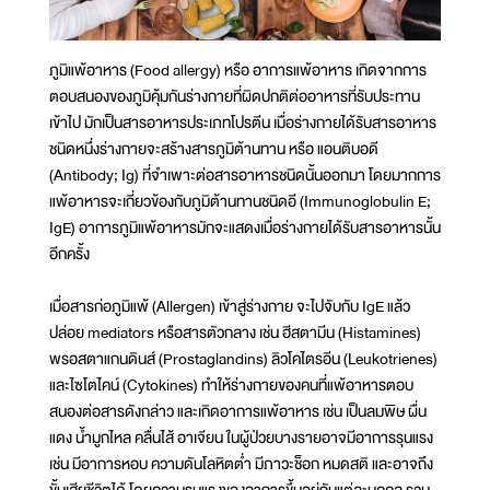
ภูมิแพ้อาหาร (Food allergy) หรือ อาการแพ้อาหาร เกิดจากการ
ตอบสนองของภูมิคุ้มกันร่างกายที่ผิดปกติต่ออาหารที่รับประทาน
เข้าไป มักเป็นสารอาหารประเภทโปรตีน เมื่อร่างกายได้รับสารอาหาร
ชนิดหนึ่งร่างกายจะสร้างสารภูมิต้านทาน หรือ แอนติบอดี
(Antibody; Ig) ที่จำเพาะต่อสารอาหารชนิดนั้นออกมา โดยมากการ
แพ้อาหารจะเกี่ยวข้องกับภูมิต้านทานชนิดอี (Immunoglobulin E;
IgE) อาการภูมิแพ้อาหารมักจะแสดงเมื่อร่างกายได้รับสารอาหารนั้น
อีกครั้ง
เมื่อสารก่อภูมิแพ้ (Allergen) เข้าสู่ร่างกาย จะไปจับกับ IgE แล้ว
ปล่อย mediators หรือสารตัวกลาง เช่น ฮีสตามีน (Histamines)
พรอสตาแกนดินส์ (Prostaglandins) ลิวโคไตรอีน (Leukotrienes)
และไซโตไคน์ (Cytokines) ทำให้ร่างกายของคนที่แพ้อาหารตอบ
สนองต่อสารดังกล่าว และเกิดอาการแพ้อาหาร เช่น เป็นลมพิษ ผื่น
แดง น้ำมูกไหล คลื่นไส้ อาเจียน ในผู้ป่วยบางรายอาจมีอาการรุนแรง
เช่น มีอาการหอบ ความดันโลหิตต่ำ มีภาวะช็อก หมดสติ และอาจถึง