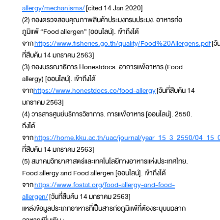
allergy/mechanisms/
[cited 14 Jan 2020]
(2) กองตรวจสอบคุณภาพสินค้าประมงกรมประมง. อาหารก่อ
ภูมิแพ้ “Food allergen” [ออนไลน์]. เข้าถึงได้
จาก
https://www.fisheries.go.th/quality/Food%20Allergens.pdf
[วั
ที่สืบค้น 14 มกราคม 2563]
(3) กองบรรณาธิการ Honestdocs. อาการแพ้อาหาร (Food
allergy) [ออนไลน์]. เข้าถึงได้
จาก
https://www.honestdocs.co/food-allergy
[วันที่สืบค้น 14
มกราคม 2563]
(4) วารสารศูนย์บริการวิชาการ. การแพ้อาหาร [ออนไลน์]. 2550.
ถึงได้
จาก
https://home.kku.ac.th/uac/journal/year_15_3_2550/04_15_
ที่สืบค้น 14 มกราคม 2563]
(5) สมาคมวิทยาศาสตร์และเทคโนโลยีทางอาหารแห่งประเทศไทย.
Food allergy and Food allergen [ออนไลน์]. เข้าถึงได้
จาก
https://www.fostat.org/food-allergy-and-food-
allergen/
[วันที่สืบค้น 14 มกราคม 2563]
แหล่งข้อมูลประเภทอาหารที่เป็นสารก่อภูมิแพ้ที่ต้องระบุบนฉลาก