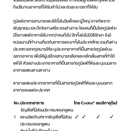
ขั้นเสียชีวิตได้ โดยความรุนแรงของอาการขึ้นอยู่กับแต่ละบุคคล รวม
ถึงปริมาณอาหารที่ได้รับเข้าไป และช่วงระยะเวลาที่ได้รับ
ภูมิแพ้อาหารสามารถพบได้ทั้งในวัยเด็กและผู้ใหญ่ อาจเกิดจาก
พันธุกรรม และปัจจัยทางสรีระของร่างกาย โดยคนที่เป็นโรคภูมิแพ้จะ
มีโอกาสแพ้อาหารได้มากกว่าคนทั่วไป อีกทั้งยังไม่มีวิธีรักษา จึงมี
หน่วยงานที่ทำงานเกี่ยวกับอาหารและยาทั้งในประเทศไทย รวมถึงต่าง
ประเทศ ออกกฎหมายให้ระบุประเภทอาหารที่เป็นสารก่อภูมิแพ้บน
ฉลากอาหาร เพื่อให้ผู้บริโภคสามารถเลือกและหลีกเลี่ยงสารที่ทำให้
แพ้ได้ ตัวอย่างประเภทอาหารที่เป็นสารก่อภูมิแพ้ที่ต้องระบุบนฉลาก
อาหารแสดงตามตาราง
ตารางแสดงประเภทอาหารที่เป็นสารก่อภูมิแพ้ที่ต้องระบุบนฉลาก
อาหารของแต่ละประเทศ
No.
ประเภทอาหาร
ไทย
Codex*
อเมริกา
ยุโรป
ธัญพืชที่มีส่วนประกอบของกลูเตน
1
และผลิตภัณฑ์จากธัญพืชที่มีส่วน
✓
✓
✓
✓
ประกอบของกลูเตน