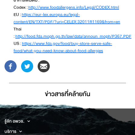
อาหารเพิ่มเติม :
Codex :
http://www.foodallergens.info/Legal/CODEX.html
EU :
https://eur-lex.europa.eu/legal-
content/EN/TXT/PDF/?uri=CELEX:32011R1169&from=en
Thai
:
http://food.fda.moph.go.th/law/data/announ_moph/P367.PDF
US :
https://www.fda.gov/food/buy-store-serve-safe-
food/what-you-need-know-about-food-allergies
ข่าวสารที่่คล้ายกัน
รู้จัก อพวช.
บริการ