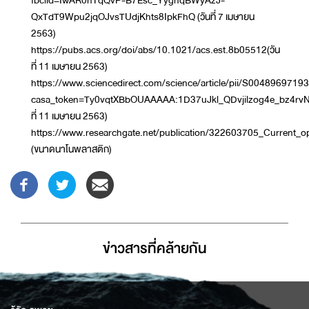
QxTdT9Wpu2jqOJvsTUdjKhts8IpkFhQ (วันที่ 7 เมษายน
2563)
https://pubs.acs.org/doi/abs/10.1021/acs.est.8b05512(วัน
ที่ 11 เมษายน 2563)
https://www.sciencedirect.com/science/article/pii/S004896971
casa_token=Ty0vqtXBbOUAAAAA:1D37uJkl_QDvjilzog4e_bz4
ที่ 11 เมษายน 2563)
https://www.researchgate.net/publication/322603705_Current_o
(ขนาดนาโนพลาสติก)
ข่าวสารที่่คล้ายกัน