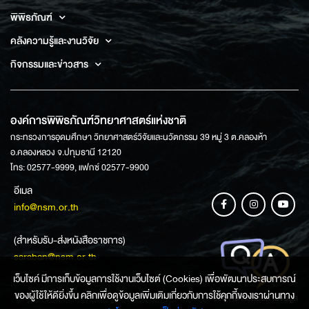
พิพิธภัณฑ์
คลังความรู้และงานวิจัย
กิจกรรมและข่าวสาร
องค์การพิพิธภัณฑ์วิทยาศาสตร์แห่งชาติ
กระทรวงการอุดมศึกษา วิทยาศาสตร์วิจัยและนวัตกรรม 39 หมู่ 3 ต.คลองห้า
อ.คลองหลวง จ.ปทุมธานี 12120
โทร: 02577-9999, แฟกซ์ 02577-9900
อีเมล
info@nsm.or.th
(สำหรับรับ-ส่งหนังสือราชการ)
saraban@nsm.or.th
เว็บไซค์ มีการเก็บข้อมูลการใช้งานเว็บไซต์ (Cookies) เพื่อพัฒนาประสบการณ์
ของผู้ใช้ให้ดียิ่งขึ้น คลิกเพื่อดูข้อมูลเพิ่มเติมเกี่ยวกับการใช้คุกกี้ของเราผ่านทาง
ช่องทางการสอบถามข้อมูล