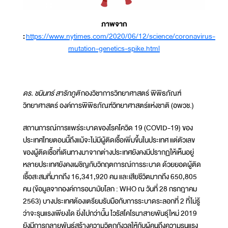
ภาพจาก
:
https://www.nytimes.com/2020/06/12/science/coronavirus-
mutation-genetics-spike.html
ดร. ชนินทร์ สาริกภูติ
กองวิชาการวิทยาศาสตร์ พิพิธภัณฑ์
วิทยาศาสตร์ องค์การพิพิธภัณฑ์วิทยาศาสตร์แห่งชาติ (อพวช.)
สถานการณ์การแพร่ระบาดของโรคโควิด 19 (COVID-19) ของ
ประเทศไทยตอนนี้ถึงแม้จะไม่มีผู้ติดเชื้อเพิ่มขึ้นในประเทศ แต่ตัวเลข
ของผู้ติดเชื้อที่เดินทางมาจากต่างประเทศยังคงมีปรากฏให้เห็นอยู่
หลายประเทศยังคงเผชิญกับวิกฤตการณ์การระบาด ด้วยยอดผู้ติด
เชื้อสะสมที่มากถึง 16,341,920 คน และเสียชีวิตมากถึง 650,805
คน (ข้อมูลจากองค์การอนามัยโลก : WHO ณ วันที่ 28 กรกฎาคม
2563) บางประเทศต้องเตรียมรับมือกับการระบาดระลอกที่ 2 ที่ไม่รู้
ว่าจะรุนแรงเพียงใด ยิ่งไปกว่านั้น ไวรัสโคโรนาสายพันธุ์ใหม่ 2019
ยังมีการกลายพันธุ์สร้างความวิตกกังวลให้กับผู้คนถึงความรุนแรง