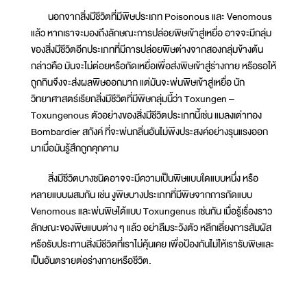
นอกจากสิ่งมีชีวิตที่มีพิษประเภท Poisonous และ Venomous
แล้ว หากเราจะมองถึงลักษณะการปล่อยพิษเข้าสู่เหยื่อ อาจจะมีกลุ่ม
ของสิ่งมีชีวิตอีกประเภทที่มีการปล่อยพิษต่างจากสองกลุ่มข้างต้น
กล่าวคือ มันจะไม่ต่อยหรือกัดเหยื่อเพื่อส่งพิษเข้าสู่ร่างกาย หรือรอให้
ถูกกินจึงจะส่งผลพิษออกมาก แต่มันจะพ่นพิษเข้าสู่เหยื่อ นัก
วิทยาศาสตร์เรียกสิ่งมีชีวิตที่มีพิษกลุ่มนี้ว่า Toxungen –
Toxungenous ตัวอย่างของสิ่งมีชีวิตประเภทนี้เช่น แมลงเต่าทอง
Bombardier สกังค์ ที่จะพ่นกลิ่นอันไม่พึงประสงค์อย่างรุนแรงออก
มาเมื่อมันรู้สึกถูกคุกคาม
สิ่งมีชีวิตบางชนิดอาจจะมีความเป็นพิษแบบใดแบบหนึ่ง หรือ
หลายแบบผสมกัน เช่น งูพิษบางประเภทที่มีพิษจากการกัดแบบ
Venomous และพ่นพิษได้แบบ Toxungenus เช่นกัน เมื่อรู้เรื่องราว
ลักษณะของพิษแบบต่าง ๆ แล้ว อย่าลืมระวังตัว หลีกเลี่ยงการสัมผัส
หรือรับประทานสิ่งมีชีวิตที่เราไม่คุ้นเคย เพื่อป้องกันไม่ให้เรารับพิษและ
เป็นอันตรายต่อร่างกายหรือชีวิต.