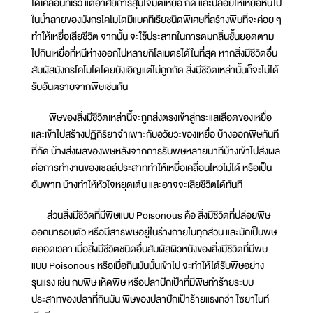
ได้เคลื่อนที่เร็ว แต่อาศัยการสุ่มโจมตีเหยื่อ กัด และปล่อยให้เหยื่อหนีไป
ในน้ำลายของมังกรโคโมโดมีแบคทีเรียชนิดพิเศษที่สร้างพิษที่จะค่อย ๆ
ทำให้เหยื่อเสียชีวิต จากนั้น จะใช้ประสาทในการดมกลิ่นชั้นยอดตาม
ไปกินเหยื่อที่หนีห่างออกไปหลายกิโลเมตรได้ในที่สุด หากสิ่งมีชีวิตอื่น
สัมผัสมังกรโคโมโดโดยบังเอิญแต่ไม่ถูกกัด สิ่งมีชีวิตเหล่านั้นก็จะไม่ได้
รับอันตรายจากพิษเช่นกัน
พิษของสิ่งมีชีวิตเหล่านี้จะถูกส่งตรงเข้าสู่กระแสเลือดของเหยื่อ
และเข้าไปสร้างปฏิกิริยาจำเพาะกับอวัยวะของเหยื่อ บ้างออกพิษทันที
ที่กัด บ้างส่งผลของพิษหลังจากการรับพิษหลายนาทีบ้างเข้าไปส่งผล
ต่อการทำงานของเซลล์ประสาททำให้เหยื่อเคลื่อนไหวไม่ได้ หรือเป็น
อัมพาท บ้างทำให้หัวใจหยุดเต้น และอาจจะเสียชีวิตได้ทันที
ส่วนสิ่งมีชีวิตที่มีพิษแบบ Poisonous คือ สิ่งมีชีวิตที่ปล่อยพิษ
ออกมารอบตัว หรือมีสารพิษอยู่ในร่างกายในทุกส่วน และมักเป็นพิษ
ตลอดเวลา เมื่อสิ่งมีชีวิตชนิดอื่นสัมผัสผิวหนังของสิ่งมีชีวิตที่มีพิษ
แบบ Poisonous หรือเมื่อกินมันนั้นเข้าไป จะทำให้ได้รับพิษอย่าง
รุนแรง เช่น กบพิษ เห็ดพิษ หรือปลาปักเป้าที่มีพิษทำร้ายระบบ
ประสาทของปลาที่กินมัน พิษของปลาปักเป้าร้ายแรงกว่า ไซยาไนท์