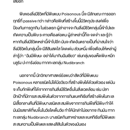
เสียอีก
พิษของสิ่งมีชีวิตที่มีพิษแบบ Poisonous นี้จะมีลักษณะการออก
ฤทธิ์ที่ passive กว่า กล่าวคือพิษที่สร้างขึ้นนี้มีวัตถุประสงค์เพื่อ
ป้องกันการถูกกิน ในช่วงแรก ผู้ล่าอาจจะกินสิ่งมีชีวิตกลุ่มนี้เข้าไปและ
เกิดความเป็นพิษ ระคายเคืองต่อตน ผู้ล่าเหล่านี้ก็จะจดจำ และรู้ว่า
หากกินสิ่งมีชีวิตเหล่านี้เข้าไปอีก มันจะเกิดอันตรายเป็นที่น่าสนใจว่า
สิ่งมีชีวิตในกลุ่มนี้จะมีสีสันสดใส โดดเด่น ส่วนหนึ่ง เพื่อเตือนให้เหล่าผู้
ล่ารู้ว่า “ฉันมีพิษนะ อย่าได้มากินฉันเชียว” เช่นกลุ่มของเห็ดพิษ หมึก
บลูริง ปะการังอ่อน ทากทะเลกลุ่ม Nudibranch
นอกจากนี้ นักวิทยาศาสตร์ยังพบว่าสัตว์ที่มีพิษแบบ
Poisonous หลายชนิดไม่ได้มีอวัยวะที่สร้างพิษได้ด้วยตัวเอง แต่มัน
จะเก็บกักพิษที่ได้จากการกินสิ่งมีชีวิตอื่นในสิ่งแวดล้อม เช่น ปลา
ปักเป้าที่มีการสะสมพิษในตัวจากการกินแบคทีเรียที่สร้างพิษในทะเล
ผีเสื้อกลางคืนที่มีพิษบางชนิดสะสมพิษจากการกินพืชที่มีพิษ ทำให้
มันมีรสชาติที่ขมขึ้นในวัยโตเต็มวัย ทำให้นักล่าไม่อยากจะกินมัน ทาก
ทะเลกลุ่ม Nudibranch บางชนิดกินสาหร่ายและแบคทีเรียที่มีพิษและ
สะสมความเป็นพิษและแสดงสีสันในตัวของมันเอง