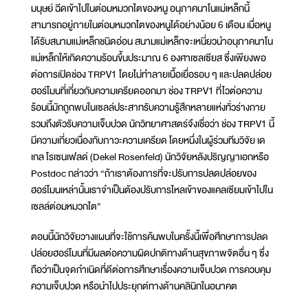
มนุษย์ ฉีดเข้าไปในต่อมหมวกไตของหนู อนุภาคนาโนแม่เหล็กนี้
สามารถอยู่ภายในต่อมหมวกไตของหนูได้อย่างน้อย 6 เดือน เมื่อหนู
ได้รับสนามแม่เหล็กชนิดอ่อน สนามแม่เหล็กจะเหนี่ยวนำอนุภาคนาโน
แม่เหล็กให้เกิดความร้อนขึ้นประมาณ 6 องศาเซลเซียส ซึ่งเพียงพอ
ต่อการเปิดช่อง TRPV1 โดยไม่ทำลายเนื้อเยื่อรอบ ๆ และปลดปล่อย
ฮอร์โมนที่เกี่ยวกับความเครียดออกมา ช่อง TRPV1 ที่ไวต่อความ
ร้อนนี้มักถูกพบในเซลล์ประสาทรับความรู้สึกหลายแห่งทั่วร่างกาย
รวมถึงตัวรับความเจ็บปวด นักวิทยาศาสตร์จึงเชื่อว่า ช่อง TRPV1 นี้
มีความเกี่ยวเนื่องกับภาวะความเครียด โดยหนึ่งในผู้ร่วมทีมวิจัย เด
เกล โรเซนเฟลด์ (Dekel Rosenfeld) นักวิจัยหลังปริญญาเอกหรือ
Postdoc กล่าวว่า “ถ้าเราต้องการที่จะปรับการปลดปล่อยของ
ฮอร์โมนเหล่านั้นเราจำเป็นต้องปรับการไหลเข้าของแคลเซียมเข้าไปใน
เซลล์ต่อมหมวกไต”
ตอนนี้นักวิจัยวางแผนที่จะใช้การค้นพบในครั้งนี้เพื่อศึกษาการปลด
ปล่อยฮอร์โมนที่มีผลต่อความผิดปกติทางด้านสุขภาพจิตอื่น ๆ ซึ่ง
ถือว่าเป็นจุดกำเนิดที่ดีต่อการศึกษาเรื่องความเจ็บปวด การควบคุม
ความเจ็บปวด หรือนำไปประยุกต์ทางด้านคลินิกในอนาคต