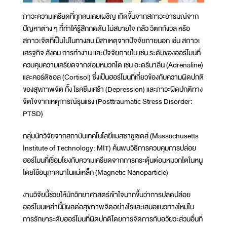
ภาวะความเครียดที่ทุกคนเคยเผชิญ เกิดขึ้นจากสภาวะอารมณ์จาก
ปัญหาต่าง ๆ ที่ทำให้รู้สึกกดดัน ไม่สบายใจ กลัว วิตกกังวล หรือ
สภาวะจิตที่เป็นไปในทางลบ มีสาเหตุจากปัจจัยภายนอก เช่น สภาวะ
เศรฐกิจ สังคม การทำงาน และปัจจัยภายใน เช่น ระดับของฮอร์โมนที่
ควบคุมความเครียดจากต่อมหมวกไต เช่น อะดรีนาลีน (Adrenaline)
และคอร์ติซอล (Cortisol) ซึ่งเป็นฮอร์โมนที่เกี่ยวข้องกับความผิดปกติ
ของสุขภาพจิต ทั้ง โรคซึมเศร้า (Depression) และภาวะผิดปกติทาง
จิตใจจากเหตุการณ์รุนแรง (Posttraumatic Stress Disorder:
PTSD)
กลุ่มนักวิจัยจากสถาบันเทคโนโลยีแมสซาชูเซตส์ (Massachusetts
Institute of Technology: MIT) ค้นพบวิธีการควบคุมการปล่อย
ฮอร์โมนที่เชื่อมโยงกับความเครียดจากการกระตุ้นต่อมหมวกไตในหนู
โดยใช้อนุภาคนาโนแม่เหล็ก (Magnetic Nanoparticle)
งานวิจัยนี้ช่วยให้นักวิทยาศาสตร์เข้าใจมากขึ้นว่าการปลดปล่อย
ฮอร์โมนเหล่านี้มีผลต่อสุขภาพจิตอย่างไรและเสนอแนวทางใหม่ใน
การรักษาระดับฮอร์โมนที่ผิดปกติโดยการจัดการกับอวัยวะส่วนอื่นที่