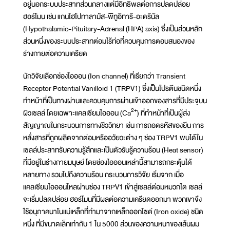
อยู่นอกระบบประสาทส่วนกลางแต่มีอิทธิพลต่อการปลดปล่อย
ฮอร์โมน เช่น แกนไฮโปทาลามัส-พิทูอิทารี-อะดรีนัล
(Hypothalamic-Pituitary-Adrenal (HPA) axis) ซึ่งเป็นส่วนหลัก
ส่วนหนึ่งของระบบประสาทต่อมไร้ท่อที่ควบคุมการตอบสนองของ
ร่างกายต่อความเครียด
นักวิจัยเลือกช่องไอออน (Ion channel) ที่เรียกว่า Transient
Receptor Potential Vanilloid 1 (TRPV1) ซึ่งเป็นโปรตีนชนิดหนึ่ง
ทำหน้าที่เป็นทางผ่านและควบคุมการผ่านเข้าออกของสารที่มีประจุบน
2+
ผิวเซลล์ โดยเฉพาะแคลเซียมไอออน (Ca
) ที่ทำหน้าที่เป็นผู้ส่ง
สัญญาณในกระบวนการทางชีววิทยา เช่น การถอดรหัสของยีน การ
หลั่งสารที่ถูกผลิตจากต่อมหรืออวัยวะต่าง ๆ ช่อง TRPV1 พบได้ใน
เซลล์ประสาทรับความรู้สึกและเป็นตัวรับรู้ความร้อน (Heat sensor)
ที่มีอยู่ในร่างกายมนุษย์ โดยช่องไอออนเหล่านี้สามารถกระตุ้นได้
หลายทาง รวมไปถึงความร้อน กระบวนการวิจัย เริ่มจาก เมื่อ
แคลเซียมไอออนไหลผ่านช่อง TRPV1 เข้าสู่เซลล์ต่อมหมวกไต เซลล์
จะเริ่มปลดปล่อย ฮอร์โมนที่มีผลต่อความเครียดออกมา พวกเขาจึง
ใช้อนุภาคนาโนแม่เหล็กที่ทำมาจากเหล็กออกไซด์ (Iron oxide) ชนิด
หนึ่ง ที่มีขนาดเล็กเท่ากับ 1 ใน 5000 ส่วนของความหนาของเส้นผม