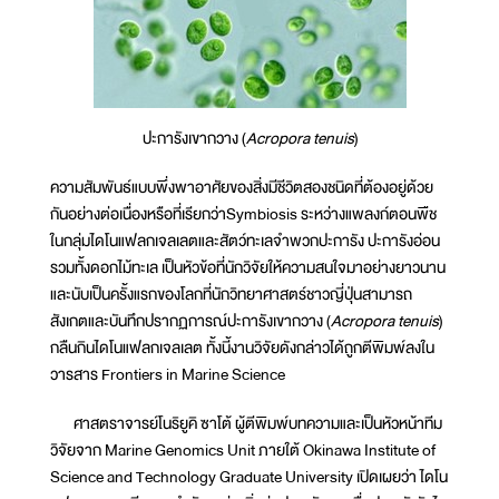
ปะการังเขากวาง (
Acropora tenuis
)
ความสัมพันธ์แบบพึ่งพาอาศัยของสิ่งมีชีวิตสองชนิดที่ต้องอยู่ด้วย
กันอย่างต่อเนื่องหรือที่เรียกว่าSymbiosis ระหว่างแพลงก์ตอนพืช
ในกลุ่มไดโนแฟลกเจลเลตและสัตว์ทะเลจำพวกปะการัง ปะการังอ่อน
รวมทั้งดอกไม้ทะเล เป็นหัวข้อที่นักวิจัยให้ความสนใจมาอย่างยาวนาน
และนับเป็นครั้งแรกของโลกที่นักวิทยาศาสตร์ชาวญี่ปุ่นสามารถ
สังเกตและบันทึกปรากฏการณ์ปะการังเขากวาง (
Acropora tenuis
)
กลืนกินไดโนแฟลกเจลเลต ทั้งนี้งานวิจัยดังกล่าวได้ถูกตีพิมพ์ลงใน
วารสาร Frontiers in Marine Science
ศาสตราจารย์โนริยูคิ ซาโต้ ผู้ตีพิมพ์บทความและเป็นหัวหน้าทีม
วิจัยจาก Marine Genomics Unit ภายใต้ Okinawa Institute of
Science and Technology Graduate University เปิดเผยว่า ไดโน