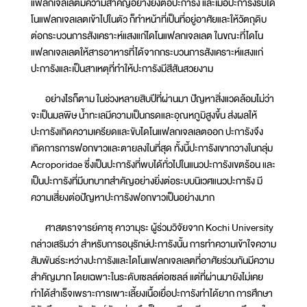
แฟลกเจลเลตมีความสำคัญอย่างยิ่งต่อปะการัง และเมื่อปะการังรับได
โนแฟลกเจลเลตเข้าไปในตัว ก็ทำหน้าที่เป็นที่อยู่อาศัยและให้วัตถุดิบ
ต่อกระบวนการสังเคราะห์แสงแก่ไดโนแฟลกเจลเลต ในขณะที่ไดโน
แฟลกเจลเลตให้สารอาหารที่ได้จากกระบวนการสังเคราะห์แสงแก่
ปะการังและเป็นสาเหตุที่ทำให้ปะการังมีสีสันสวยงาม
อย่างไรก็ตาม ในช่วงหลายสิบปีที่ผ่านมา ปัญหาสิ่งแวดล้อมไม่ว่า
จะเป็นมลพิษ น้ำทะเลมีความเป็นกรดและอุณหภูมิสูงขึ้น ส่งผลให้
ปะการังเกิดความเครียดและขับไดโนแฟลกเจลเลตออก ปะการังจึง
เกิดการการฟอกขาวและตายลงในที่สุด ทั้งนี้ปะการังเขากวางในกลุ่ม
Acroporidae ซึ่งเป็นปะการังที่พบได้ทั่วไปในแนวปะการังเขตร้อน และ
เป็นปะการังที่มีบทบาทสำคัญอย่างยิ่งต่อระบบนิเวศแนวปะการัง มี
ความเสี่ยงต่อปัญหาปะการังฟอกขาวเป็นอย่างมาก
ศาสตราจารย์คาซุ คาวามุระ ผู้ร่วมวิจัยจาก Kochi University
กล่าวเสริมว่า สำหรับการอนุรักษ์ปะการังนั้น การทำความเข้าใจความ
สัมพันธ์ระหว่างปะการังและไดโนแฟลกเจลเลตที่อาศัยร่วมกันมีความ
สำคัญมาก โดยเฉพาะในระดับเซลล์ต่อเซลล์ แต่ที่ผ่านมายังไม่เคย
ทำได้สำเร็จเพราะการเพาะเลี้ยงเนื้อเยื่อปะการังทำได้ยาก การศึกษา