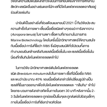
วิจัยถึงความสัมพันธ์ดังกล่าวจึงเป็นการเทียบเคียงจากการศึกษาใน
สัตว์ทะเลชนิดอื่นอย่างเช่นดอกไม้ทะเลที่มีไดโนแฟลกเจลเลตอาศัยอยู่
ร่วมด้วยเช่นกัน
น่ายินดีเป็นอย่างยิ่งที่ช่วงเดือนเมษายนปี 2021 นี้ ทีมวิจัยประสบ
ความสำเร็จในการเพาะเลี้ยงเนื้อเยื่อชนิดต่างๆของปะการังเขากวาง
(
Acropora tenuis
) ในจานเพาะเชื้อตามที่รายงานในวารสาร
Marine Biotechnology โดยในครั้งนี้นักวิทยาศาสตร์ให้ความสนใจ
กับเนื้อเยื่อปะการังที่ชื่อว่า IVB5 ซึ่งมีคุณสมบัติทั่วไปรวมทั้งการ
ทำงานของยีนคล้ายคลึงกับเซลล์เนื้อเยื่อชั้นใน และเซลล์เนื้อเยื่อชั้นใน
นี่เองที่กลืนกินไดโนแฟลกเจลเลตเข้าไป
ในการวิจัย นักวิทยาศาสตร์เติมไดโนแฟลกเจลเลต
ชนิด
Breviolum minutum
ลงไปในการเพาะเชื้อที่มีเนื้อเยื่อ IVB5
และพบว่าประมาณ 40% ของเนื้อเยื่อดังกล่าวได้เปลี่ยนรูปร่างเป็น
เซลล์ที่ยื่นยาวออกมาเพื่อจับไดโนแฟลกเจลเลตและ “กลืนกิน” เข้าไป
โดยกระบวนการดังกล่าวเกิดขึ้นภายในเวลา 30 นาที หลังจากนั้น 2-
3 วันไดโนแฟลกเจลเลตจะถูกย่อยเป็นชิ้นๆและถูกส่งต่อไปยังถุงเล็กๆ
ภายในเนื้อเยื่อปะการังที่เรียกว่าแวคิวโอล