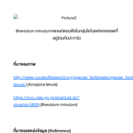
Breviolum minutum
แพลงก์ตอนพืชในกลุ่มไดโนแฟลกเจลเลตที่
อยู่ร่วมกับปะการัง
ที่มาของภาพ
http://www.coralsoftheworld.org/species_factsheets/species_fa
tenuis/
(
Acropora tenuis
)
https://mcc.nies.go.jp/strainList.do?
strainId=3806
(
Breviolum minutum
)
ที่มาของแหล่งข้อมูล (
Reference)