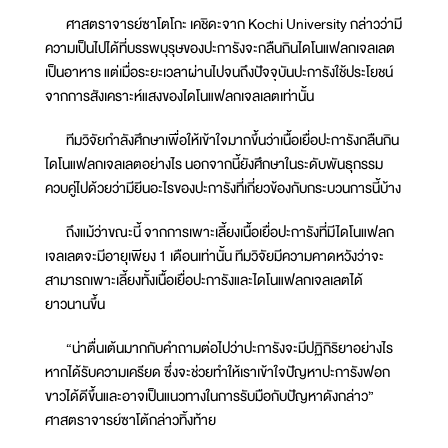
ศาสตราจารย์ซาโตโกะ เคชิดะจาก Kochi University กล่าวว่ามี
ความเป็นไปได้ที่บรรพบุรุษของปะการังจะกลืนกินไดโนแฟลกเจลเลต
เป็นอาหาร แต่เมื่อระยะเวลาผ่านไปจนถึงปัจจุบันปะการังใช้ประโยชน์
จากการสังเคราะห์แสงของไดโนแฟลกเจลเลตเท่านั้น
ทีมวิจัยกำลังศึกษาเพื่อให้เข้าใจมากขึ้นว่าเนื้อเยื่อปะการังกลืนกิน
ไดโนแฟลกเจลเลตอย่างไร นอกจากนี้ยังศึกษาในระดับพันธุกรรม
ควบคู่ไปด้วยว่ามียีนอะไรของปะการังที่เกี่ยวข้องกับกระบวนการนี้บ้าง
ถึงแม้ว่าขณะนี้ จากการเพาะเลี้ยงเนื้อเยื่อปะการังที่มีไดโนแฟลก
เจลเลตจะมีอายุเพียง 1 เดือนเท่านั้น ทีมวิจัยมีความคาดหวังว่าจะ
สามารถเพาะเลี้ยงทั้งเนื้อเยื่อปะการังและไดโนแฟลกเจลเลตได้
ยาวนานขึ้น
“น่าตื่นเต้นมากกับคำถามต่อไปว่าปะการังจะมีปฏิกิริยาอย่างไร
หากได้รับความเครียด ซึ่งจะช่วยทำให้เราเข้าใจปัญหาปะการังฟอก
ขาวได้ดีขึ้นและอาจเป็นแนวทางในการรับมือกับปัญหาดังกล่าว”
ศาสตราจารย์ซาโต้กล่าวทิ้งท้าย