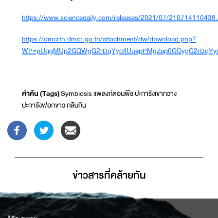
https://www.sciencedaily.com/releases/2021/07/210714110438
https://dmcrth.dmcr.go.th/attachment/dw/download.php?
WP=pUqgMUp2GQWgG2rDqYyc4UuepPMgZap0GQygG2rDqYy
คำค้น (
Tags)
Symbiosis แพลงก์ตอนพืช ปะการังเขากวาง
ปะการังฟอกขาว กลืนกิน
ข่าวสารที่่คล้ายกัน