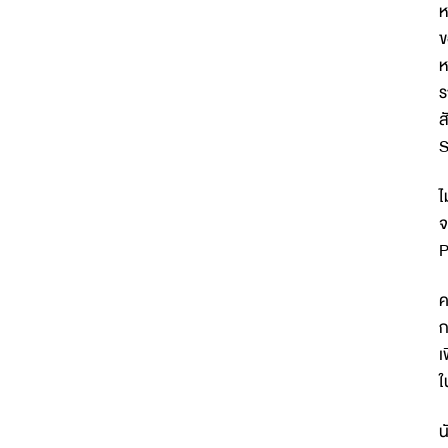
ห
ข
ห
ร
ส
S
ไ
จ
P
ค
ก
เ
ใ
น