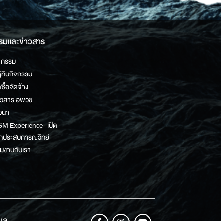
รมและข่าวสาร
จกรรม
ิทินกิจกรรม
ดซื้อจัดจ้าง
าวสาร อพวช.
วนา
M Experience | เปิด
กประสบการณ์วิทย์
วมงานกับเรา
เมล