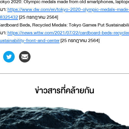
okyo 2020: Olympic medals made from old smartphones, laptops. 
ี่มา:
https://www.dw.com/en/tokyo-2020-olympic-medals-made-
8325432
[25 กรกฎาคม 2564]
ardboard Beds, Recycled Medals: Tokyo Games Put Sustainability
ี่มา:
https://news.wttw.com/2021/07/22/cardboard-beds-recycl
ustainability-front-and-center
[25 กรกฎาคม 2564]
ข่าวสารที่่คล้ายกัน