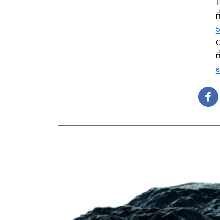
T
ท
5
C
ท
s