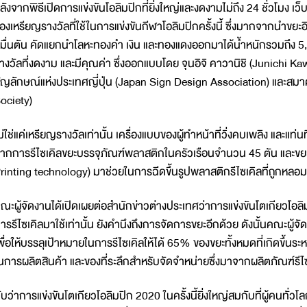
ลังจากพิธีเปิดการแข่งขันโอลิมปิกที่ยิ่งใหญ่และงดงามไม่ถึง 24 ชั่วโมง เว็
องเหรียญรางวัลที่ใช้ในการแข่งขันกีฬาโอลิมปิกครั้งนี้ ซึ่งมากจากนำขยะอิ
มื่นตัน คัดแยกนำโลหะทองคำ เงิน และทองแดงออกมาได้น้ำหนักรวมถึง 5,
างวัลที่งดงาม และมีคุณค่า ซึ่งออกแบบโดย จุนอิจิ คาวานิชิ (Junich
ัญลักษณ์แห่งประเทศญี่ปุ่น (Japan Sign Design Association) และส
ociety)
ม่ใช่แค่เหรียญรางวัลเท่านั้น เครื่องแบบของผู้ทำหน้าที่วิ่งคบเพลิง และแท
ากการรีไซเคิลขยะบรรจุภัณฑ์พลาสติกในครัวเรือนจำนวน 45 ตัน และขยะท
rinting technology) มาช่วยในการฉีดขึ้นรูปพลาสติกรีไซเคิลที่ถูกหลอม
ณะผู้จัดงานได้เปิดเผยต่อสำนักข่าวต่างประเทศว่าการแข่งขันโตเกียวโอลิ
ารรีไซเคิลมาใช้เท่านั้น ยังคำนึงถึงการจัดการขยะอีกด้วย ดังนั้นคณะผู้จั
พื่อให้บรรลุเป้าหมายในการรีไซเคิลให้ได้ 65% ของขยะทั้งหมดที่เกิดขึ้นร
นการผลิตสินค้า และของที่ระลึกสำหรับจัดจำหน่ายซึ่งมาจากผลิตภัณฑ์รีไ
ับว่าการแข่งขันโตเกียวโอลิมปิก 2020 ในครั้งนี้ยิ่งใหญ่สมกับที่ผู้คนทั่