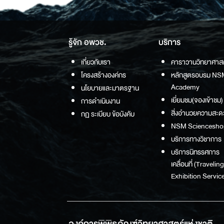
รู้จัก อพวช.
บริการ
เกี่ยวกับเรา
คาราวานวิทยาศาส
โครงสร้างองค์กร
หลักสูตรอบรม NS
Academy
นโยบายและมาตรฐาน
เยี่ยมชม(จองเข้าชม)
การดำเนินงาน
สิ่งอำนวยความสะด
กฏ ระเบียบ ข้อบังคับ
NSM Sciencesho
บริการทางวิชาการ
บริการนิทรรศการ
เคลื่อนที่ (Traveling
Exhibition Service
องค์การพิพิธภัณฑ์วิทยาศาสตร์แห่งชาติ