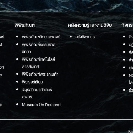
พิพิธภัณฑ์
คลังความรู้และงานวิจัย
กิจกร
ตร์
พิพิธภัณฑ์วิทยาศาสตร์
คลังวิชาการ
กิ
M
พิพิธภัณฑ์ธรรมชาติ
ปฏ
วิทยา
จั
พิพิธภัณฑ์เทคโนโลยี
ข่
สารสนเทศ
วก
เส
พิพิธภัณฑ์พระรามเก้า
p
NS
ฟิวเจอร์เรียม
โล
จัตุรัสวิทยาศาสตร์
ร่
อพวช.
)
Museum On Demand
อี