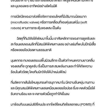
อัจฉริยะต่าง ๆ เช่น โซลาร์เซลล์ประสิทธิภาพสูงที่หันไปตามทิศทาง
และมุมของพระอาทิตย์อย่างอัตโนมัติ
การเปิดปิดของวาล์วเพื่อจัดการของไหลที่มีปริมาณน้อยมาก
(microfluidic valves) หรือการเคลื่อนที่ของหุ่นยนต์นิ่ม (soft
robots) ตามการกระตุ้นของแสง เป็นต้น
วัสดุที่ทีมวิจัยได้พัฒนาขึ้นนั้น อาศัยหลักการของการดูดซับและ
สะท้อนแสงของผลึกที่มีสมบัติพิเศษทางแสง อย่างเช่นที่พบในปีกผีเสื้อ
หรือพลอยโอปอลตามธรรมชาติ
มุมตกกระทบของแสงบนพื้นผิวผลึกจะเป็นตัวกำหนดความยาวคลื่น
ของแสงที่จะถูกดูดซับ ซึ่งเป็นการสะสมพลังงานและทำให้เกิดความ
ร้อนในตัววัสดุ โดยทีมนักวิจัยได้นำแผ่นฟิลม์
ที่ผลิตจากเส้นใยไหมชุบทองคำอนุภาคนาโน มีความยืนหยุ่น ทนทาน
และมีคุณสมบัติพิเศษทางแสงเหมือนพลอยโอปอล ซึ่งจะหดตัวเมื่อได้
รับความร้อน และจะคลายตัวเมื่อถูกทำให้เย็นลง
มาซ้อนทับบนแผ่นซิลิโคนประเภทโพลิไดเมทิลไซลอกเซน (PDMS) ที่