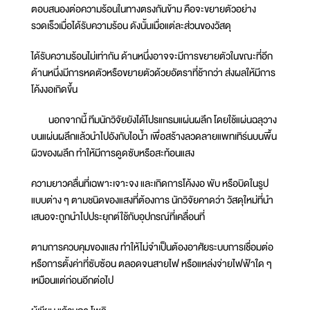
ตอบสนองต่อความร้อนในทางตรงกันข้าม คือจะขยายตัวอย่าง
รวดเร็วเมื่อได้รับความร้อน ดังนั้นเมื่อแต่ละส่วนของวัสดุ
ได้รับความร้อนไม่เท่ากัน ด้านหนึ่งอาจจะมีการขยายตัวในขณะที่อีก
ด้านหนึ่งมีการหดตัวหรือขยายตัวด้วยอัตราที่ช้ากว่า ส่งผลให้มีการ
โค้งงอเกิดขึ้น
นอกจากนี้ ทีมนักวิจัยยังได้โปรแกรมแผ่นผลึก โดยใช้แผ่นฉลุวาง
บนแผ่นผลึกแล้วนำไปอังกับไอน้ำ เพื่อสร้างลวดลายแพทเทิร์นบนพื้น
ผิวของผลึก ทำให้มีการดูดซับหรือสะท้อนแสง
ความยาวคลื่นที่เฉพาะเจาะจง และเกิดการโค้งงอ พับ หรือบิดในรูป
แบบต่าง ๆ ตามชนิดของแสงที่ต้องการ นักวิจัยคาดว่า วัสดุใหม่ที่นำ
เสนอจะถูกนำไปประยุกต์ใช้กับอุปกรณ์ที่เคลื่อนที่
ตามการควบคุมของแสง ทำให้ไม่จำเป็นต้องอาศัยระบบการเชื่อมต่อ
หรือการตั้งค่าที่ซับซ้อน ตลอดจนสายไฟ หรือแหล่งจ่ายไฟฟ้าใด ๆ
เหมือนแต่ก่อนอีกต่อไป