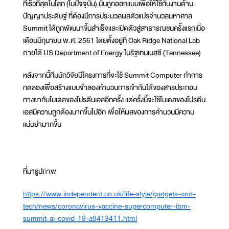
ที่เร็วที่สุดในโลก (ในปัจจุบัน) มันถูกออกแบบเพื่อให้ใช้กับงานด้าน
ปัญญาประดิษฐ์ ที่ต้องมีการประมวลผลตัวแปรจำนวลมหาศาล
Summit ได้ถูกพัฒนาขึ้นสำเร็จและเปิดตัวสู่สาธารณชนครั้งแรกเมื่อ
เดือนมิถุนายน พ.ศ. 2561 โดยตั้งอยู่ที่ Oak Ridge National Lab
ภายใต้ US Department of Energy ในรัฐเทนเนสซี (Tennessee)
หลังจากนี้ทีมนักวิจัยมีโครงการที่จะใช้ Summit Computer ทำการ
ทดลองเพื่อสร้างแบบจำลองคำนวนการเข้ากันได้ของสารประกอบ
ทางยากับโมเดลของโปรตีนเอสอีกครั้ง แต่ครั้งนี้จะใช้โมเดลของโปรตีน
เอสมีความถูกต้องมากขึ้นไปอีก เพื่อให้ผลของการคำนวนมีความ
แม่นยำมากขึ้น
ที่มารูปภาพ
https://www.independent.co.uk/life-style/gadgets-and-
tech/news/coronavirus-vaccine-supercomputer-ibm-
summit-ai-covid-19-a9413411.html