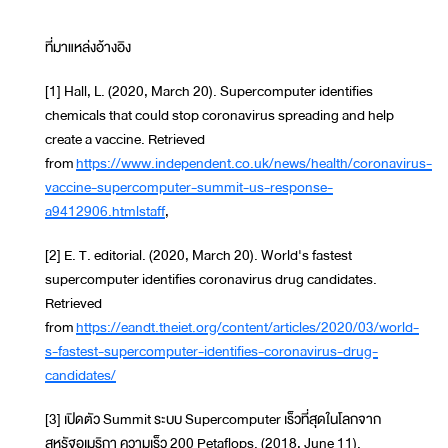
ที่มาแหล่งอ้างอิง
[1] Hall, L. (2020, March 20). Supercomputer identifies
chemicals that could stop coronavirus spreading and help
create a vaccine. Retrieved
from
https://www.independent.co.uk/news/health/coronavirus-
vaccine-supercomputer-summit-us-response-
a9412906.htmlstaff
,
[2] E. T. editorial. (2020, March 20). World's fastest
supercomputer identifies coronavirus drug candidates.
Retrieved
from
https://eandt.theiet.org/content/articles/2020/03/world-
s-fastest-supercomputer-identifies-coronavirus-drug-
candidates/
[3] เปิดตัว Summit ระบบ Supercomputer เร็วที่สุดในโลกจาก
สหรัฐอเมริกา ความเร็ว 200 Petaflops. (2018, June 11).