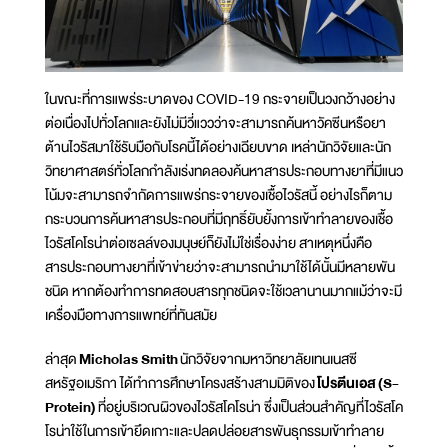
ในขณะที่การแพร่ระบาดของ COVID-19 กระจายเป็นวงกว้างอย่าง
ต่อเนื่องไปทั่วโลกและยังไม่มีวี่แววว่าจะสามารถค้นหาวัคซีนหรือยา
ต้านไวรัสมาใช้รับมือกับโรคนี้ได้อย่างเฉียบขาด เหล่านักวิจัยและนัก
วิทยาศาสตร์ทั่วโลกกำลังเร่งทดลองค้นหาสารประกอบทางยาที่มีแนว
โน้มจะสามารถจำกัดการแพร่กระจายของเชื้อไวรัสนี้ อย่างไรก็ตาม
กระบวนการค้นหาสารประกอบที่มีฤทธิ์ยับยั้งการเข้าทำลายของเชื้อ
ไวรัสโคโรน่าต่อเซลล์ของมนุษย์ก็ยังไม่ใช่เรื่องง่าย สาเหตุหนึ่งคือ
สารประกอบทางยาที่เข้าข่ายว่าจะสามารถนำมาใช้ได้นั้นมีหลายพัน
ชนิด หากต้องทำการทดสอบสารทุกชนิดจะใช้เวลานานมากแม้ว่าจะมี
เครื่องมือทางการแพทย์ที่ทันสมัย
ล่าสุด
Micholas Smith
นักวิจัยจากมหาวิทยาลัยเทนเนสซี
สหรัฐอเมริกา ได้ทำการศึกษาโครงสร้างสามมิติของ
โปรตีนเอส
(S-
Protein)
ที่อยู่บริเวณผิวของไวรัสโคโรน่า ซึ่งเป็นส่วนสำคัญที่ไวรัสโค
โรน่าใช้ในการเข้ายึดเกาะและปลดปล่อยสารพันธุกรรมเข้าทำลาย