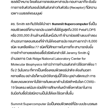
เซลล์เป้าหมาย โดยต้องการทดสอบหาสารประกอบทางยาที่จะยับยั้ง
การการจับตัวกันของโปรตีนดังกล่าวกับตัวรับ (Receptor) ที่มีความ
เฉพาะบนเซลล์ของมนุษย์
ดร. Smith และทีมวิจัยได้นำเอา
Summit Supercomputer
ซึ่งเป็น
คอมพิวเตอร์ที่สามารถประมวลคำสั่งได้สูงสุดถึง 200 PetaFLOPS
หรือ 200,000 ล้านล้านครั้งในหนึ่งวินาที เข้ามาช่วยสร้างแบบจำลอง
คำนวณการตอบสนองที่เข้ากันได้ของสารประกอบทางยากว่า 8,000
ชนิด จนเหลือเพียง 77 ชนิดที่มีศักยภาพในการที่จะสามารถยับยั้ง
การเข้าทำลายเซลล์ของเชื้อไวรัสดังกล่าวได้ Jeremy Smith ผู้
อำนวยการ Oak Ridge National Laboratory Center for
Molecular Biophysics กล่าวว่าการคำนวนดังกล่าวใช้เวลาเพียง 1
ถึง 2 วันในขณะที่หากเป็นเครื่องคอมพิวเตอร์ปกติจะต้องกินเวลา
หลายเดือน อย่างไรก็ตามนักวิจัยกลุ่มนี้ก็ได้ระบุอย่างชัดเจนว่า การ
ค้นพบของพวกเขาไม่ใช่การค้นพบยาต้านไวรัสสำหรับโรค COVID-
19 โดยตรง แต่มันจะช่วยให้การศึกษาค้นคว้าเพื่อหาตัวยาในการ
รับมือกับเชื้อไวรัสมีความเป็นไปได้และใช้เวลาสั้นขึ้น
Summit Supercomputer นับเป็นคอมพิวเตอร์ที่มีระบบประมวลผล