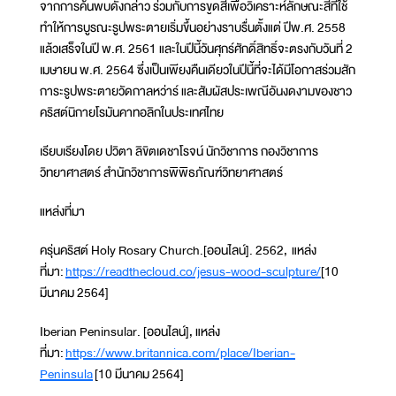
จากการค้นพบดังกล่าว ร่วมกับการขูดสีเพื่อวิเคราะห์ลักษณะสีที่ใช้
ทำให้การบูรณะรูปพระตายเริ่มขึ้นอย่างราบรื่นตั้งแต่ ปีพ.ศ. 2558
แล้วเสร็จในปี พ.ศ. 2561 และในปีนี้วันศุกร์ศักดิ์สิทธิ์จะตรงกับวันที่ 2
เมษายน พ.ศ. 2564 ซึ่งเป็นเพียงคืนเดียวในปีนี้ที่จะได้มีโอกาสร่วมสัก
การะรูปพระตายวัดกาลหว่าร์ และสัมผัสประเพณีอันงดงามของชาว
คริสต์นิกายโรมันคาทอลิกในประเทศไทย
เรียบเรียงโดย ปวิตา ลิขิตเดชาโรจน์ นักวิชาการ กองวิชาการ
วิทยาศาสตร์ สำนักวิชาการพิพิธภัณฑ์วิทยาศาสตร์
แหล่งที่มา
ครุ่นคริสต์ Holy Rosary Church.[ออนไลน์]. 2562, แหล่ง
ที่มา:
https://readthecloud.co/jesus-wood-sculpture/
[10
มีนาคม 2564]
Iberian Peninsular. [ออนไลน์], แหล่ง
ที่มา:
https://www.britannica.com/place/Iberian-
Peninsula
[10 มีนาคม 2564]