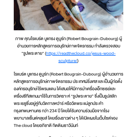
ภาพ คุณโรแบร์ต บูแกรง ดูบูร์ก (Robert Bougrain-Dubourg) ผู้
อำนวยการหลักสูตรการอนุรักษ์ภาพจิตรกรรม กำลังตรวจสอบ
"รูปพระตาย" (
https://readthecloud.co/jesus-wood-
sculpture/
)
โรแบร์ต บูแกรง ดูบูร์ก (Robert Bougrain-Dubourg) ผู้อำนวยการ
หลักสูตรการอนุรักษ์ภาพจิตรกรรม ประเทศฝรั่งเศส และเป็นผู้ก่อตั้ง
องค์กรอนุรักษ์ไร้พรมแดน ได้เสนอให้มีการนำเครื่องเอ็กซเรย์และ
เครื่องซีทีสแกนมาใช้ในการวิเคราะห์ “รูปพระตาย” ซึ่งเป็นรูปสลัก
พระเยชูซึ่งอยู่คู่กับวัดกาลหว่าร์ หรือวัดพระแม่ลูกประคำ
กรุงเทพมหานคร กว่า 234 ปี โดยได้รับความร่วมมือจากโรง
พยาบาลเซ็นต์หลุยส์ โดยเรื่องราวต่าง ๆ ได้เปิดเผยในเว็บไซต์ของ
The cloud โดยอภิชาติ กิตติเมธาวีนันท์