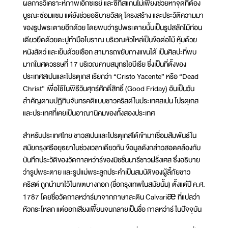
ผลการวิเคราะห์ภาพเอ็กซเรย์ และซีทีสแกนไม่เพียงช่วยหาจุดที่ต้อง
บูรณะซ่อมแซม แต่ยังช่วยอธิบายวัสดุ โครงสร้าง และประวัติความมา
ของรูปพระตายอีกด้วย โดยพบว่ารูปพระตายนั้นเป็นรูปสลักไม้ท่อน
เดียวยึดด้วยตะปูทำมือโบราณ บริเวณหัวไหล่เป็นข้อต่อไม้ หุ้มด้วย
หนังสัตว์ และเย็บด้วยเชือก สามารถขยับกางแขนได้ เป็นศิลปะที่พบ
มากในศตวรรษที่ 17 บริเวณคาบสมุทรไอบีเรีย ซึ่งเป็นที่ตั้งของ
ประเทศสเปนและโปรตุเกส เรียกว่า “Cristo Yacente” หรือ “Dead
Christ” เพื่อใช้ในพิธีวันศุกร์ศักดิ์สิทธิ์ (Good Friday) อันเป็นวัน
สำคัญตามปฏิทินจันทรคติแบบชาวคริสต์ในประเทศสเปน โปรตุเกส
และประเทศที่เคยเป็นอาณานิคมของทั้งสองประเทศ
สำหรับประเทศไทย ชาวสเปนและโปรตุเกสได้เข้ามาเชื่อมสัมพันธ์ใน
สมัยกรุงศรีอยุธยาในช่วงเวลาเดียวกัน ข้อมูลดังกล่าวสอดคล้องกับ
บันทึกประวัติของวัดกาลหว่าร์ของมิชชั่นนารีชาวฝรั่งเศส ซึ่งอธิบาย
ว่ารูปพระตาย และรูปแม่พระลูกประคำเป็นสมบัติของผู้ลี้ภัยชาว
คริสต์ ถูกนำมาไว้ในเขตบางกอก (ชื่อกรุงเทพในสมัยนั้น) ตั้งแต่ปี ค.ศ.
1787 โดยชื่อวัดกาลหว่าร์มาจากภาษาละติน Calvariæ ที่แปลว่า
หัวกระโหลก แต่ออกเสียงเพี้ยนจนกลายเป็นชื่อ กาลหว่าร์ ในปัจจุบัน