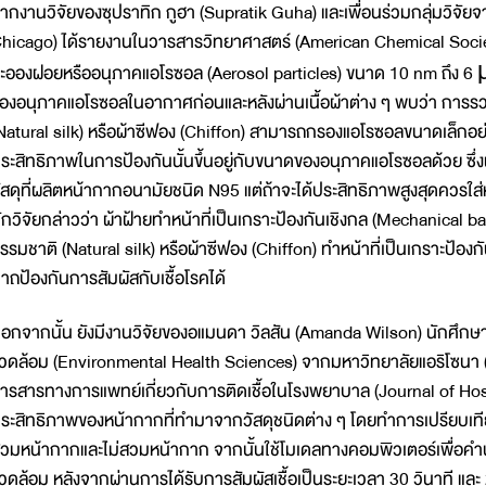
ากงานวิจัยของซุปราทิก กูฮา (Supratik Guha) และเพื่อนร่วมกลุ่มวิจัย
hicago) ได้รายงานในวารสารวิทยาศาสตร์ (American Chemical Society
ะอองฝอยหรืออนุภาคแอโรซอล (Aerosol particles) ขนาด 10 nm ถึง 6
องอนุภาคแอโรซอลในอากาศก่อนและหลังผ่านเนื้อผ้าต่าง ๆ พบว่า การรว
Natural silk) หรือผ้าซีฟอง (Chiffon) สามารถกรองแอโรซอลขนาดเล็กอ
ระสิทธิภาพในการป้องกันนั้นขึ้นอยู่กับขนาดของอนุภาคแอโรซอลด้วย ซึ่งผ
ัสดุที่ผลิตหน้ากากอนามัยชนิด N95 แต่ถ้าจะได้ประสิทธิภาพสูงสุดควรใส่ห
ักวิจัยกล่าวว่า ผ้าฝ้ายทำหน้าที่เป็นเกราะป้องกันเชิงกล (Mechanical ba
รรมชาติ (Natural silk) หรือผ้าซีฟอง (Chiffon) ทำหน้าที่เป็นเกราะป้องกั
าถป้องกันการสัมผัสกับเชื้อโรคได้
อกจากนั้น ยังมีงานวิจัยของอแมนดา วิลสัน (Amanda Wilson) นักศึก
วดล้อม (Environmental Health Sciences) จากมหาวิทยาลัยแอริโซนา (T
ารสารทางการแพทย์เกี่ยวกับการติดเชื้อในโรงพยาบาล (Journal of Hospi
ระสิทธิภาพของหน้ากากที่ทำมาจากวัสดุชนิดต่าง ๆ โดยทำการเปรียบเทีย
วมหน้ากากและไม่สวมหน้ากาก จากนั้นใช้โมเดลทางคอมพิวเตอร์เพื่อคำนวณ
วดล้อม หลังจากผ่านการได้รับการสัมผัสเชื้อเป็นระยะเวลา 30 วินาที 