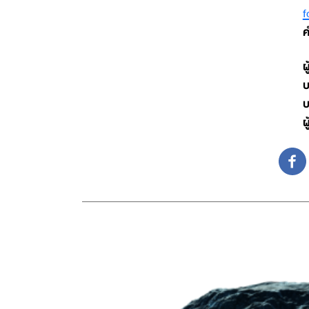
f
ค
ผ
บ
บ
ผ