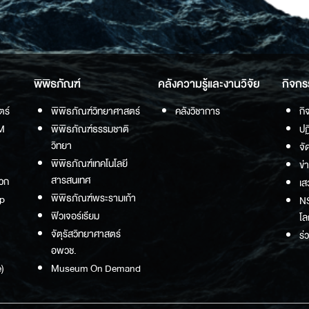
พิพิธภัณฑ์
คลังความรู้และงานวิจัย
กิจกร
ตร์
พิพิธภัณฑ์วิทยาศาสตร์
คลังวิชาการ
กิ
M
พิพิธภัณฑ์ธรรมชาติ
ปฏ
วิทยา
จั
พิพิธภัณฑ์เทคโนโลยี
ข่
สารสนเทศ
วก
เส
พิพิธภัณฑ์พระรามเก้า
p
NS
ฟิวเจอร์เรียม
โล
จัตุรัสวิทยาศาสตร์
ร่
อพวช.
)
Museum On Demand