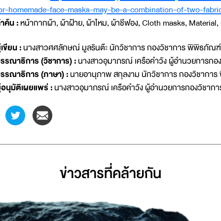
or-homemade-face-masks-may-be-a-combination-of-two-fabric
ำค้น :
หน้ากากผ้า, ผ้าฝ้าย, ผ้าไหม, ผ้าชีฟอง, Cloth masks, Material,
ู้เขียน :
นางสาวศศลักษณ์ มูลรินต๊ะ นักวิชาการ กองวิชาการ พิพิธภัณฑ
รรณาธิการ (วิชาการ) :
นางสาวอุมาภรณ์ เครือคำวัง ผู้อำนวยการกอง
รรณาธิการ (ภาษา) :
นายอานุภาพ สกุลงาม นักวิชาการ กองวิชาการ 
ู้อนุมัติเผยแพร่ :
นางสาวอุมาภรณ์ เครือคำวัง ผู้อำนวยการกองวิชากา
ข่าวสารที่่คล้ายกัน