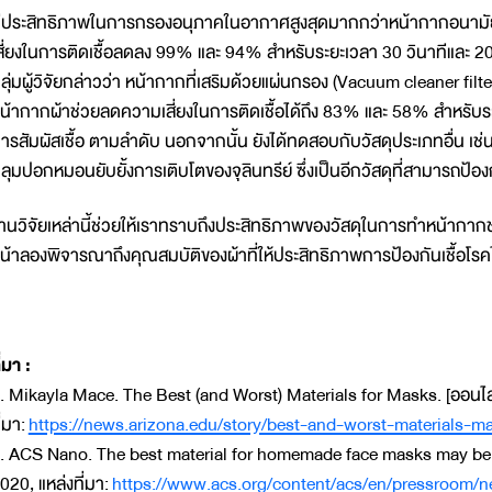
ีประสิทธิภาพในการกรองอนุภาคในอากาศสูงสุดมากกว่าหน้ากากอนาม
สี่ยงในการติดเชื้อลดลง 99% และ 94% สำหรับระยะเวลา 30 วินาทีและ 20
ลุ่มผู้วิจัยกล่าวว่า หน้ากากที่เสริมด้วยแผ่นกรอง (Vacuum cleaner filte
น้ากากผ้าช่วยลดความเสี่ยงในการติดเชื้อได้ถึง 83% และ 58% สำหรับระ
ารสัมผัสเชื้อ ตามลำดับ นอกจากนั้น ยังได้ทดสอบกับวัสดุประเภทอื่น เช่
ลุมปอกหมอนยับยั้งการเติบโตของจุลินทรีย์ ซึ่งเป็นอีกวัสดุที่สามารถป้องก
านวิจัยเหล่านี้ช่วยให้เราทราบถึงประสิทธิภาพของวัสดุในการทำหน้ากาก
น้าลองพิจารณาถึงคุณสมบัติของผ้าที่ให้ประสิทธิภาพการป้องกันเชื้อโรคได
ี่มา :
. Mikayla Mace. The Best (and Worst) Materials for Masks. [ออนไลน
ี่มา:
https://news.arizona.edu/story/best-and-worst-materials-m
. ACS Nano. The best material for homemade face masks may be a
020, แหล่งที่มา:
https://www.acs.org/content/acs/en/pressroom/ne