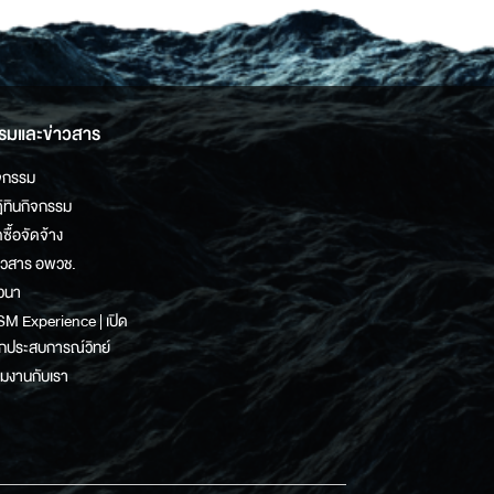
รมและข่าวสาร
จกรรม
ิทินกิจกรรม
ดซื้อจัดจ้าง
าวสาร อพวช.
วนา
M Experience | เปิด
กประสบการณ์วิทย์
วมงานกับเรา