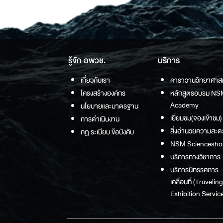
รู้จัก อพวช.
บริการ
เกี่ยวกับเรา
คาราวานวิทยาศาส
โครงสร้างองค์กร
หลักสูตรอบรม NS
Academy
นโยบายและมาตรฐาน
เยี่ยมชม(จองเข้าชม)
การดำเนินงาน
สิ่งอำนวยความสะด
กฏ ระเบียบ ข้อบังคับ
NSM Sciencesho
บริการทางวิชาการ
บริการนิทรรศการ
เคลื่อนที่ (Traveling
Exhibition Service