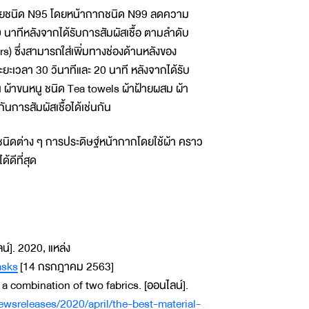
ัยชนิด N95 โดยหน้ากากชนิด N99 ลดความ
 นาทีหลังจากได้รับการสัมผัสเชื้อ ตามลำดับ
rs) ซึ่งสามารถใส่เพิ่มทางช่องด้านหลังของ
ยะเวลา 30 วินาทีและ 20 นาที หลังจากได้รับ
น ผ้าขนหนู ชนิด Tea towels ผ้าฝ้ายผสม ผ้า
ันการสัมผัสเชื้อได้เช่นกัน
ชนิดต่าง ๆ การประดิษฐ์หน้ากากโดยใช้ผ้า คราว
้ดีที่สุด
์]. 2020, แหล่ง
asks
[14 กรกฎาคม 2563]
 combination of two fabrics. [ออนไลน์].
wsreleases/2020/april/the-best-material-