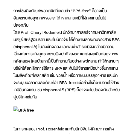
การใช้ผลิตภัณฑ์พลาสติกที่เคลมว่า “BPA-free” ก็อาจเป็น
อันตรายต่อสุขภาพของเราได้ หากสารเคมีที่ใช้ทดแทนนั้นไม่
ปลอดภัย
โดย Prof. Cheryl Rodenfeld นักวิทยาศาสตร์จากมหาวิทยาลัย
มิสซูรี สหรัฐอเมริกา และทีมนักวิจัย ได้ศึกษาผลกระทบของสาร BPA
(bisphenol A) ในสัตว์ทดลอง และพบว่าสารเคมีดังกล่าวมีความ
เสี่ยงต่อการแท้งบุตร ความผิดปกติของรก และส่งผลเสียต่อสุขภาพ
หลังคลอด โดยปัญหานี้เป็นที่ทราบกันอย่างแพร่หลาย ทำให้หลาย ๆ
บริษัทได้ยกเลิกการใช้สาร BPA และหันไปใช้สารเคมีอย่างอื่นทดแทน
ในผลิตภัณฑ์พลาสติก เช่น ขวดน้ำ หรือภาชนะบรรจุอาหาร และมัก
จะระบุบนฉลากผลิตภัณฑ์ว่า BPA-free แต่อย่างไรก็ตามการใช้สาร
เคมีอื่นทดแทน เช่น bisphenol S (BPS) ก็อาจจะไม่ปลอดภัยสำหรับ
ผู้บริโภคเช่นกัน
ในการทดลอง Prof. Rosenfeld และทีมนักวิจัย ได้ศึกษาการเกิด