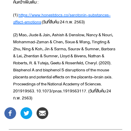
ค้นคว้าเพิ่มเติม :
(1)
https://www.honestdocs.co/serotonin-substances-
affect-emotions
(วันที่สืบค้น 24 ก.พ. 2563)
(2) Mao, Jiude & Jain, Ashish & Denslow, Nancy & Nouri,
Mohammad-Zaman & Chen, Sixue & Wang, Tingting &
Zhu, Ning & Koh, Jin & Sarma, Saurav & Sumner, Barbara
& Lei, Zhentian & Sumner, Lloyd & Bivens, Nathan &
Roberts, R. & Tuteja, Geetu & Rosenfeld, Cheryl. (2020).
Bisphenol A and bisphenol S disruptions of the mouse
placenta and potential effects on the placenta–brain axis.
Proceedings of the National Academy of Sciences.
201919563. 10.1073/pnas.1919563117. (วันที่สืบค้น 24
ก.พ. 2563)