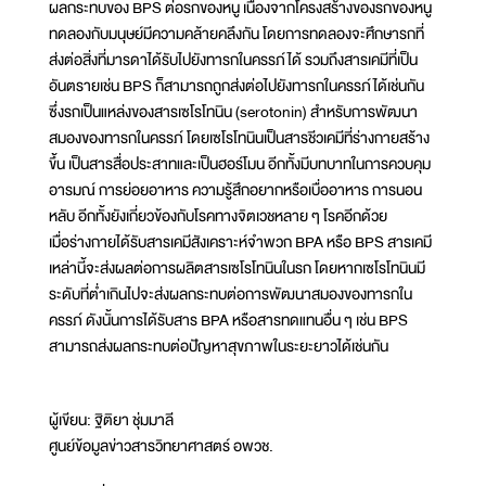
ผลกระทบของ BPS ต่อรกของหนู เนื่องจากโครงสร้างของรกของหนู
ทดลองกับมนุษย์มีความคล้ายคลึงกัน โดยการทดลองจะศึกษารกที่
ส่งต่อสิ่งที่มารดาได้รับไปยังทารกในครรภ์ได้ รวมถึงสารเคมีที่เป็น
อันตรายเช่น BPS ก็สามารถถูกส่งต่อไปยังทารกในครรภ์ได้เช่นกัน
ซึ่งรกเป็นแหล่งของสารเซโรโทนิน (serotonin) สำหรับการพัฒนา
สมองของทารกในครรภ์ โดยเซโรโทนินเป็นสารชีวเคมีที่ร่างกายสร้าง
ขึ้น เป็นสารสื่อประสาทและเป็นฮอร์โมน อีกทั้งมีบทบาทในการควบคุม
อารมณ์ การย่อยอาหาร ความรู้สึกอยากหรือเบื่ออาหาร การนอน
หลับ อีกทั้งยังเกี่ยวข้องกับโรคทางจิตเวชหลาย ๆ โรคอีกด้วย
เมื่อร่างกายได้รับสารเคมีสังเคราะห์จำพวก BPA หรือ BPS สารเคมี
เหล่านี้จะส่งผลต่อการผลิตสารเซโรโทนินในรก โดยหากเซโรโทนินมี
ระดับที่ต่ำเกินไปจะส่งผลกระทบต่อการพัฒนาสมองของทารกใน
ครรภ์ ดังนั้นการได้รับสาร BPA หรือสารทดแทนอื่น ๆ เช่น BPS
สามารถส่งผลกระทบต่อปัญหาสุขภาพในระยะยาวได้เช่นกัน
ผู้เขียน: ฐิติยา ชุ่มมาลี
ศูนย์ข้อมูลข่าวสารวิทยาศาสตร์ อพวช.