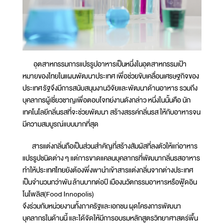
อุตสาหกรรมการแปรรูปอาหารเป็นหนึ่งในอุตสาหกรรมเป้า
หมายของไทยในแผนพัฒนาประเทศ เพื่อช่วยขับเคลื่อนเศรษฐกิจของ
ประเทศ รัฐจึงมีการสนับสนุนงานวิจัยและพัฒนาด้านอาหาร รวมถึง
บุคลากรผู้เชี่ยวชาญเพื่อตอบโจทย์งานดังกล่าว หนึ่งในนั้นคือ นัก
เทคโนโลยีกลิ่นรสที่จะช่วยพัฒนา สร้างสรรค์กลิ่นรส ให้กับอาหารจน
มีความสมบูรณ์แบบมากที่สุด
สารแต่งกลิ่นถือเป็นส่วนสำคัญที่สร้างสัมผัสที่ลงตัวให้แก่อาหาร
แปรรูปชนิดต่าง ๆ แต่การขาดแคลนบุคลากรที่พัฒนากลิ่นรสอาหาร
ทำให้ประเทศไทยยังต้องพึ่งพานำเข้าสารแต่งกลิ่นจากต่างประเทศ
เป็นจำนวนกว่าพัน ล้านบาทต่อปี เมืองนวัตกรรมอาหารหรือฟู้ดอิน
โนโพลิส(Food Innopolis)
จึงร่วมกับหน่วยงานทั้งภาครัฐและเอกชน ผุดโครงการพัฒนา
บุคลากรในด้านนี้ และได้จัดให้มีการอบรมหลักสูตรวิทยาศาสตร์พื้น