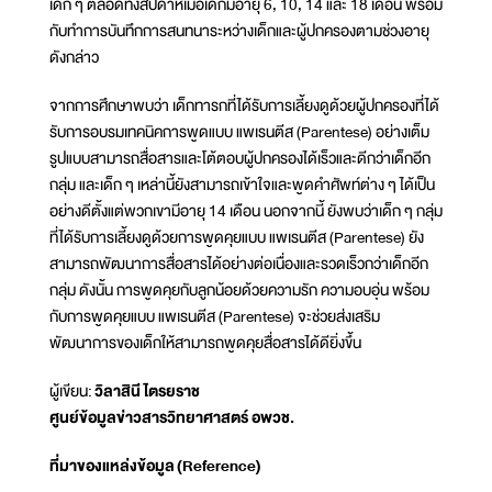
เด็ก ๆ ตลอดทั้งสัปดาห์เมื่อเด็กมีอายุ 6, 10, 14 และ 18 เดือน พร้อม
กับทำการบันทึกการสนทนาระหว่างเด็กและผู้ปกครองตามช่วงอายุ
ดังกล่าว
จากการศึกษาพบว่า เด็กทารกที่ได้รับการเลี้ยงดูด้วยผู้ปกครองที่ได้
รับการอบรมเทคนิคการพูดแบบ แพเรนตีส (Parentese) อย่างเต็ม
รูปแบบสามารถสื่อสารและโต้ตอบผู้ปกครองได้เร็วและดีกว่าเด็กอีก
กลุ่ม และเด็ก ๆ เหล่านี้ยังสามารถเข้าใจและพูดคำศัพท์ต่าง ๆ ได้เป็น
อย่างดีตั้งแต่พวกเขามีอายุ 14 เดือน นอกจากนี้ ยังพบว่าเด็ก ๆ กลุ่ม
ที่ได้รับการเลี้ยงดูด้วยการพูดคุยแบบ แพเรนตีส (Parentese) ยัง
สามารถพัฒนาการสื่อสารได้อย่างต่อเนื่องและรวดเร็วกว่าเด็กอีก
กลุ่ม ดังนั้น การพูดคุยกับลูกน้อยด้วยความรัก ความอบอุ่น พร้อม
กับการพูดคุยแบบ แพเรนตีส (Parentese) จะช่วยส่งเสริม
พัฒนาการของเด็กให้สามารถพูดคุยสื่อสารได้ดียิ่งขึ้น
ผู้เขียน:
วิลาสินี ไตรยราช
ศูนย์ข้อมูลข่าวสารวิทยาศาสตร์ อพวช.
ที่มาของแหล่งข้อมูล
(Reference)