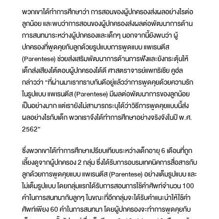
พวกเขาได้ทำการศึกษาว่า การสอนของผู้ปกครองส่งผลอย่างไรต่อ
ลูกน้อย และพบว่าการสอนของผู้ปกครองส่งผลต่อพัฒนาการด้าน
การสนทนาระหว่างผู้ปกครองและเด็กๆ นอกจากนี้ยังพบว่า ผู้
ปกครองที่พูดคุยกับลูกด้วยรูปแบบการพูดแบบ แพเรนตีส
(Parentese) ช่วยส่งเสริมพัฒนาการด้านการฟังและยังกระตุ้นให้
เด็กส่งเสียงโต้ตอบผู้ปกครองได้ดี ศาสตราจารย์แพทริเชีย คูฮ์ล
กล่าวว่า “ที่ผ่านมาเราทราบกันดีอยู่แล้วว่าการพูดคุยด้วยความรัก
ในรูปแบบ แพเรนตีส (Parentese) มีผลต่อพัฒนาการของลูกน้อย
เป็นอย่างมาก แต่เรายังไม่สามารถระบุได้ว่าวิธีการพูดคุยแบบนี้ส่ง
ผลอย่างไรกับเด็ก พวกเราจึงได้ทำการศึกษาอย่างจริงจังในปี พ.ศ.
2562”
ซึ่งพวกเขาได้ทำการศึกษาเปรียบเทียบระหว่างเด็กอายุ 6 เดือนที่ถูก
เลี้ยงดูจากผู้ปกครอง 2 กลุ่ม ซึ่งได้รับการอบรมเทคนิคการสื่อสารกับ
ลูกด้วยการพูดคุยแบบ แพเรนตีส (Parentese) อย่างเต็มรูปแบบ และ
ไม่เต็มรูปแบบ โดยกลุ่มแรกได้รับการสอนการใช้คำศัพท์จำนวน 100
คำในการสนทนากับลูกๆ ในขณะที่อีกกลุ่มจะได้รับคำแนะนำให้ใช้คำ
ศัพท์เพียง 60 คำในการสนทนา โดยผู้ปกครองจะทำการพูดคุยกับ