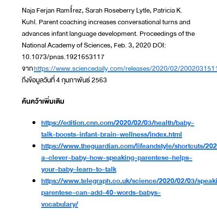
Naja Ferjan Ramírez, Sarah Roseberry Lytle, Patricia K.
Kuhl. Parent coaching increases conversational turns and
advances infant language development. Proceedings of the
National Academy of Sciences, Feb. 3, 2020 DOI:
10.1073/pnas.1921653117
จาก
https://www.sciencedaily.com/releases/2020/02/200203151
ถึงข้อมูลวันที่ 4 กุมภาพันธ์ 2563
ค้นคว้าเพิ่มเติม
https://edition.cnn.com/2020/02/03/health/baby-
talk-boosts-infant-brain-wellness/index.html
https://www.theguardian.com/lifeandstyle/shortcuts/20
a-clever-baby-how-speaking-parentese-helps-
your-baby-learn-to-talk
https://www.telegraph.co.uk/science/2020/02/03/speak
parentese-can-add-40-words-babys-
vocabulary/