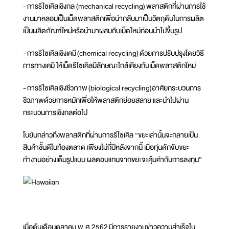
- การรีไซเคิลเชิงกล (mechanical recycling) พลาสติกที่ผ่านการใช้
งานมาหลอมเป็นเม็ดพลาสติกเพื่อนำกลับมาเป็นวัตถุดิบในการผลิต
เป็นผลิตภัณฑ์ใหม่หรือนำมาผสมกับเม็ดใหม่ก่อนนำไปขึ้นรูป
- การรีไซเคิลเชิงเคมี (chemical recycling) ด้วยการปรับปรุงโดยวิธี
การทางเคมี ให้เม็ดรีไซเคิลมีลักษณะใกล้เคียงกับเม็ดพลาสติกใหม่
- การรีไซเคิลเชิงชีวภาพ (biological recycling)อาศัยกระบวนการ
ชีวภาพด้วยการหมักเพื่อให้พลาสติกย่อยสลาย และนำไปผ่าน
กระบวนการเชิงกลต่อไป
โบยันกล่าวถึงพลาสติกที่ผ่านการรีไซเคิล “ขยะเล่านั้นจะกลายเป็น
สินค้าชั้นดีในท้องตลาด เพียงไม่กี่ปีหลังจากนี้ เมื่อทุ่นดักจับขยะ
ทำงานอย่างเต็มรูปแบบ ผลตอบแทนจากขยะจะคุ้มค่ากับการลงทุน”
เมื่อต้นเดือนตุลาคม พ.ศ.2562 มีการรายงานข่าวความสำเร็จใน