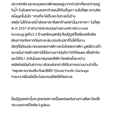
ประเทศกรีซ และพบถุงพลาสติกลอยอยู่มากกว่าปลาที่แหวกว่ายอยู่
ในน้ำ โบยันพยายามมองหาคำตอบให้กับปัญหา จนในที่สุด ความคิด
หนึ่งผุดขึ้นในใจ “แทนที่จะไล่เก็บขยะในทะเลเวิ้งว้าง
เหตุใด ไม่ให้กระแสน้ำพัดพาเอาสิ่งตกค้างเหล่านั้นมาหาเรา” ในที่สุด
พ.ศ. 2557 เขาสามารถระดมทุนผ่านระบบคราวด์ (crowd
funding) สูงถึง 2.2 ล้านเหรียญสหรัฐ สิ่งปฏิกูลที่โอเชียนคลีนอัพ
ต้องการขจัดจากท้องทะเล เช่น อวนจับปลาที่ไม่ได้ใช้งาน
วัตถุที่มีส่วนประกอบของพลาสติก และไมโครพลาสติก มูลนิธิวางเป้า
หมายในการสร้างสถานีที่มีความยาวทุ่นถึง100กิโลเมตร เพื่อดักจับ
ขยะได้ถึง 1.8 ตันในมหาสมุทรแปซิฟิก โดยติดตั้งระหว่าง
แคลิฟอร์เนียกับฮาวาย บริเวณดังกล่าวได้รับการขนานนามว่าเป็น
“หลุมขยะขนาดมหึมาในแปซิฟิก”(Great Pacific Garbage
Patch) เครื่องมือนี้จะไม่รบกวนชีวิตใต้ท้องทะเล
สิ่งปฏิกูลเหล่านั้นจะถูกแปรสภาพเป็นแหล่งพลังงานทางเลือก โดยใช้
กระบวนการรีไซเคิล 3 รูปแบบ