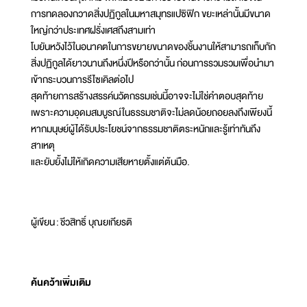
การทดลองกวาดสิ่งปฏิกูลในมหาสมุทรแปซิฟิก ขยะเหล่านั้นมีขนาด
ใหญ่กว่าประเทศฝรั่งเศสถึงสามเท่า
โบยันหวังไว้ในอนาคตในการขยายขนาดของชิ้นงานให้สามารถเก็บกัก
สิ่งปฏิกูลได้ยาวนานถึงหนึ่งปีหรือกว่านั้น ก่อนการรวมรวมเพื่อนำมา
เข้ากระบวนการรีไซเคิลต่อไป
สุดท้ายการสร้างสรรค์นวัตกรรมเช่นนี้อาจจะไม่ใช่คำตอบสุดท้าย
เพราะความอุดมสมบูรณ์ในธรรมชาติจะไม่ลดน้อยถอยลงถึงเพียงนี้
หากมนุษย์ผู้ได้รับประโยชน์จากธรรมชาติตระหนักและรู้เท่าทันถึง
สาเหตุ
และยับยั้งไม่ให้เกิดความเสียหายตั้งแต่ต้นมือ.
ผู้เขียน : ชีวสิทธิ์ บุณยเกียรติ
ค้นคว้าเพิ่มเติม