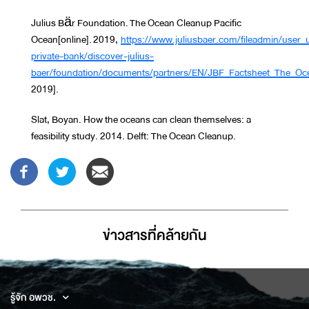
Julius Bär Foundation. The Ocean Cleanup Pacific
Ocean[online]. 2019,
https://www.juliusbaer.com/fileadmin/user_
private-bank/discover-julius-
baer/foundation/documents/partners/EN/JBF_Factsheet_The_Oce
2019].
Slat, Boyan. How the oceans can clean themselves: a
feasibility study. 2014. Delft: The Ocean Cleanup.
ข่าวสารที่่คล้ายกัน
รู้จัก อพวช.