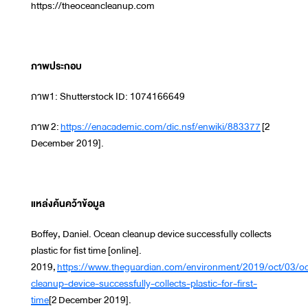
https://theoceancleanup.com
ภาพประกอบ
ภาพ1: Shutterstock ID: 1074166649
ภาพ 2:
https://enacademic.com/dic.nsf/enwiki/883377
[2
December 2019].
แหล่งค้นคว้าข้อมูล
Boffey, Daniel. Ocean cleanup device successfully collects
plastic for fist time [online].
2019,
https://www.theguardian.com/environment/2019/oct/03/o
cleanup-device-successfully-collects-plastic-for-first-
time
[2 December 2019].