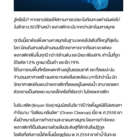
รู้หรือไม่? หากเราปล่อยให้สถานการณ์ขยะในท้องทะเลดำเนินต่อไป
ในอีกราว 30 ปีข้างหน้า พลาสติกจะมีมากกว่าปลาในมหาสมุทร
ทุกวันนี้เราต้องพึ่งพามหาสมุทรในฐานะแหล่งโปรตีนที่ใหญ่ที่สุดใน
โลก มีคนถึงสามพันล้านคนบริโภคอาหารจากท้องทะเล แต่ขยะ
พลาสติกเพิ่มขึ้นทุกปี กว่า 8ล้านตัน และมีขยะเพียง9% เท่านั้นที่ถูก
รีไซเคิล 12% ถูกเผาเป็นเถ้า และอีก 79%
ใช้ในการถมพื้นที่หรือคงตกค้างอยู่ในธรรมชาติ ขยะที่ลอยปะปน
จำนวนมหาศาลสร้างผลกระทบต่อสิ่งแวดล้อม มากไปกว่านั้น นัก
วิทยาศาสตร์ค้นพบว่าพลาสติกที่ลอยอยู่ในแหล่งน้ำ สามารถแตก
ตัวกลายเป็นเศษขยะขนาดเล็กหรือที่เรียกว่า ไมโครพลาสติก
โบยัน สลัต (Boyan Slat) หนุ่มน้อยในวัย 19ปี ก่อตั้งมูลนิธิไม่แสวงหา
กำไรนาม “โอเชียน คลีนอัพ” (Ocean Cleanup) เมื่อ พ.ศ.2556 เขา
ตั้งเป้าหมายในการทำความสะอาดมหาสมุทร โดยการกำจัดขยะ
พลาสติกที่เป็นอันตรายด้วยสิ่งประดิษฐ์ที่ดักจับสิ่งปฏิกูล
ไอเดียที่อหังการนี้เกิดขึ้นเมื่อฤดูร้อน พ.ศ.2554 เขาดำน้ำในทะเล