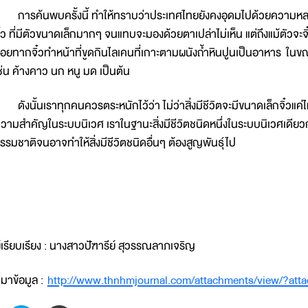
ารค้นพบครั้งนี้ ทำให้ทราบว่าประเทศไทยยังคงอุดมไปด้วยความห
ิ๋ว ที่มีตัวขนาดเล็กมากๆ จนแทบจะมองด้วยตาเปล่าไม่เห็น แต่ถึงแม้ตัวจะ
อยทากจิ๋วทำหน้าที่ขูดกินไลเคนที่เกาะตามผนังถ้ำหินปูนเป็นอาหาร ในขณะ
ช่น ค้างคาว นก หนู มด เป็นต้น
ังนั้นเราทุกคนควรตระหนักไว้ว่า ไม่ว่าสิ่งมีชีวิตจะมีขนาดเล็กจิ๋วแ
วามสำคัญในระบบนิเวศ เราในฐานะสิ่งมีชีวิตชนิดหนึ่งในระบบนิเวศเดียวกั
รรมชาติจนอาจทำให้สิ่งมีชีวิตชนิดอื่นๆ ต้องสูญพันธุ์ไป
ู้เรียบเรียง : นางสาวปัฑารีย์ สุวรรณลาภเจริญ
ี่มาข้อมูล :
http://www.thnhmjournal.com/attachments/view/?att