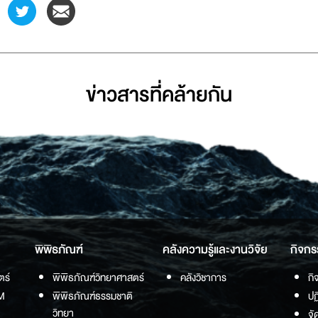
ข่าวสารที่่คล้ายกัน
พิพิธภัณฑ์
คลังความรู้และงานวิจัย
กิจกร
ตร์
พิพิธภัณฑ์วิทยาศาสตร์
คลังวิชาการ
กิ
M
พิพิธภัณฑ์ธรรมชาติ
ปฏ
วิทยา
จั