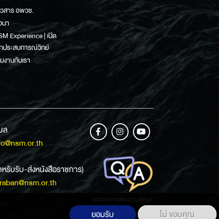
าวสาร อพวช.
วนา
M Experience | เปิด
กประสบการณ์วิทย์
วมงานกับเรา
เมล
fo@nsm.or.th
ำหรับรับ-ส่งหนังสือราชการ)
raban@nsm.or.th
ช่องทางการสอบถามข้อมูล
ยอมรับ
ไม่ ขอบคุณ