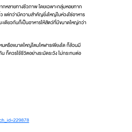
ลากหลายทางชีวภาพ โดยเฉพาะกลุ่มหอยทาก
จิ๋ว แต่ทว่ามีความสำคัญยิ่งใหญ่ในห่วงโซ่อาหาร
เดียวกันก็เป็นอาหารให้สัตว์ที่มีขนาดใหญ่กว่า
ค่ไหนหรือขนาดใหญ่โตมโหฬารเพียงใด ก็ล้วนมี
น ก็ควรใช้ชีวิตอย่างระมัดระวัง ไม่กระทบต่อ
ach_id=229878