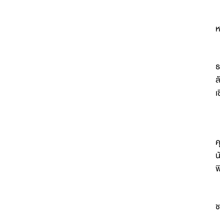
ห
เ
ธ
ล
เ
ค
น
พ
ห
ช