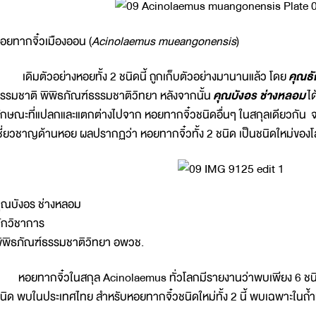
อยทากจิ๋วเมืองออน (
Acinolaemus mueangonensis
)
ดิมตัวอย่างหอยทั้ง 2 ชนิดนี้ ถูกเก็บตัวอย่างมานานแล้ว โดย
คุณธั
รรมชาติ พิพิธภัณฑ์ธรรมชาติวิทยา หลังจากนั้น
คุณบังอร ช่างหลอม
ได
ักษณะที่แปลกและแตกต่างไปจาก หอยทากจิ๋วชนิดอื่นๆ ในสกุลเดียวกัน จ
ชี่ยวชาญด้านหอย ผลปรากฏว่า หอยทากจิ๋วทั้ง 2 ชนิด เป็นชนิดใหม่ของโ
ุณบังอร ช่างหลอม
ักวิชาการ​
ิพิธภัณฑ์​ธรรมชาติ​วิทยา​ อพวช.​
อยทากจิ๋วในสกุล Acinolaemus ทั่วโลกมีรายงานว่าพบเพียง 6 ชนิด
นิด พบในประเทศไทย สำหรับหอยทากจิ๋วชนิดใหม่ทั้ง 2 นี้ พบเฉพาะในถ้