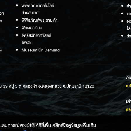
พิพิธภัณฑ์เทคโนโลยี
ข่
สารสนเทศ
วก
เส
พิพิธภัณฑ์พระรามเก้า
p
NS
ฟิวเจอร์เรียม
โล
จัตุรัสวิทยาศาสตร์
ร่
อพวช.
)
Museum On Demand
อี
in
ม 39 หมู่ 3 ต.คลองห้า อ.คลองหลวง จ.ปทุมธานี 12120
(ส
sa
การณ์ของผู้ใช้ให้ดียิ่งขึ้น คลิกเพื่อดูข้อมูลเพิ่มเติม