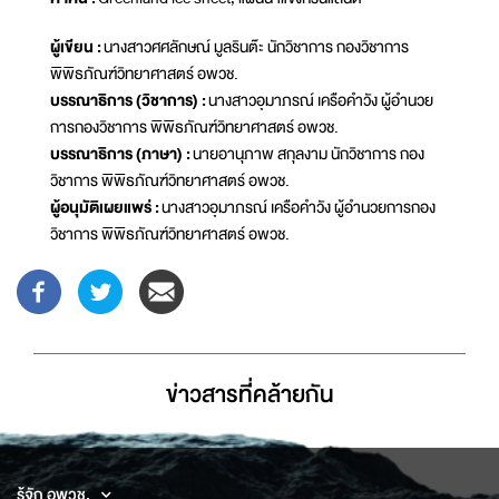
ผู้เขียน :
นางสาวศศลักษณ์ มูลรินต๊ะ นักวิชาการ กองวิชาการ
พิพิธภัณฑ์วิทยาศาสตร์ อพวช.
บรรณาธิการ (วิชาการ) :
นางสาวอุมาภรณ์ เครือคำวัง ผู้อำนวย
การกองวิชาการ พิพิธภัณฑ์วิทยาศาสตร์ อพวช.
บรรณาธิการ (ภาษา) :
นายอานุภาพ สกุลงาม นักวิชาการ กอง
วิชาการ พิพิธภัณฑ์วิทยาศาสตร์ อพวช.
ผู้อนุมัติเผยแพร่ :
นางสาวอุมาภรณ์ เครือคำวัง ผู้อำนวยการกอง
วิชาการ พิพิธภัณฑ์วิทยาศาสตร์ อพวช.
ข่าวสารที่่คล้ายกัน
รู้จัก อพวช.