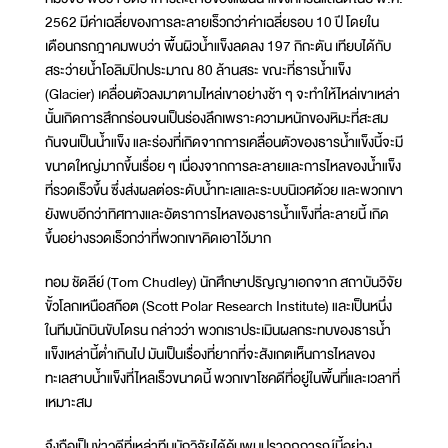
2562 มีค่าเฉลี่ยของการละลายเร็วกว่าค่าเฉลี่ยรอบ 10 ปี โดยใน
เดือนกรกฎาคมพบว่า พื้นผิวน้ำแข็งลดลง 197 กิกะตัน เทียบได้กับ
สระว่ายน้ำโอลิมปิกประมาณ 80 ล้านสระ ขณะที่ธารน้ำแข็ง
(Glacier) เคลื่อนตัวลงมาตามไหล่เขาอย่างช้า ๆ จะทำให้ไหล่เขาเหล่า
นั้นเกิดการสึกกร่อนจนเป็นร่องลึกเพราะความหนักของหิมะที่สะสม
กันจนเป็นน้ำแข็ง และร่องที่เกิดจากการเคลื่อนตัวของธารน้ำแข็งนี้จะมี
ขนาดใหญ่มากขึ้นเรื่อย ๆ เนื่องจากการละลายและการไหลของน้ำแข็ง
ที่รวดเร็วขึ้น ซึ่งส่งผลต่อระดับน้ำทะเลและระบบนิเวศด้วย และพวกเขา
ยังพบอีกว่าทิศทางและอัตราการไหลของธารน้ำแข็งที่ละลายนี้ เกิด
ขึ้นอย่างรวดเร็วกว่าที่พวกเขาคิดเอาไว้มาก
ทอม ชัดลีย์ (Tom Chudley) นักศึกษาปริญญาเอกจาก สถาบันวิจัย
ขั้วโลกเหนือสก๊อต (Scott Polar Research Institute) และเป็นหนึ่ง
ในทีมนักบินขับโดรน กล่าวว่า พวกเราประเมินผลกระทบของธารน้ำ
แข็งเหล่านี้ต่ำเกินไป มันเป็นเรื่องที่ยากที่จะสังเกตเห็นการไหลของ
ทะเลสาบน้ำแข็งที่ไหลเร็วขนาดนี้ พวกเขาโชคดีที่อยู่ในพื้นที่และเวลาที่
เหมาะสม
จึงถือเป็นข่าวดีที่เหล่าทีมนักวิจัยได้ค้นพบปรากฏการณ์นี้อย่าง