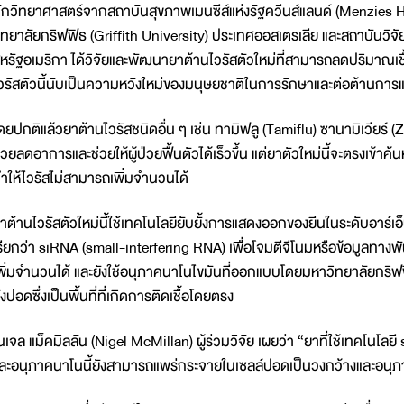
ักวิทยาศาสตร์จากสถาบันสุขภาพเมนซีส์แห่งรัฐควีนส์แลนด์ (Menzies 
ิทยาลัยกริฟฟิธ (Griffith University) ประเทศออสเตรเลีย และสถาบันวิจ
หรัฐอเมริกา ได้วิจัยและพัฒนายาต้านไวรัสตัวใหม่ที่สามารถลดปริมาณ
วรัสตัวนี้นับเป็นความหวังใหม่ของมนุษยชาติในการรักษาและต่อต้านกา
ดยปกติแล้วยาต้านไวรัสชนิดอื่น ๆ เช่น ทามิฟลู (Tamiflu) ซานามิเวียร์ (
่วยลดอาการและช่วยให้ผู้ป่วยฟื้นตัวได้เร็วขึ้น แต่ยาตัวใหม่นี้จะตรงเ
ำให้ไวรัสไม่สามารถเพิ่มจำนวนได้
าต้านไวรัสตัวใหม่นี้ใช้เทคโนโลยียับยั้งการแสดงออกของยีนในระดับอาร์เ
รียกว่า siRNA (small-interfering RNA) เพื่อโจมตีจีโนมหรือข้อมูลทาง
พิ่มจำนวนได้ และยังใช้อนุภาคนาโนไขมันที่ออกแบบโดยมหาวิทยาลัยกริฟฟ
ังปอดซึ่งเป็นพื้นที่ที่เกิดการติดเชื้อโดยตรง
นเจล แม็คมิลลัน (Nigel McMillan) ผู้ร่วมวิจัย เผยว่า “ยาที่ใช้เทคโน
ละอนุภาคนาโนนี้ยังสามารถแพร่กระจายในเซลล์ปอดเป็นวงกว้างและอนุภาคน