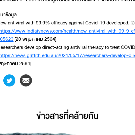
ี่มาข้อมูล :
ew antiviral with 99.9% efficacy against Covid-19 developed. [ออน
https://www.indiatvnews.com/health/new-antiviral-with-99-9-e
05623
[20 พฤษภาคม 2564]
esearchers develop direct-acting antiviral therapy to treat COVID-
https://news.griffith.edu.au/2021/05/17/researchers-develop-dire
ฤษภาคม 2564]
ข่าวสารที่่คล้ายกัน