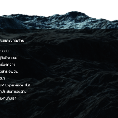
รมและข่าวสาร
จกรรม
ิทินกิจกรรม
ดซื้อจัดจ้าง
าวสาร อพวช.
วนา
M Experience | เปิด
กประสบการณ์วิทย์
วมงานกับเรา