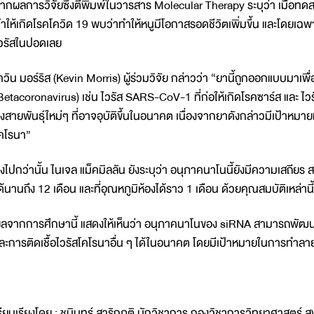
ากผลการวิจัยซึ่งตีพิมพ์ในวารสาร Molecular Therapy ระบุว่า เมื่อทด
ำให้เกิดโรคโควิด 19 พบว่าทำให้หนูมีโอกาสรอดชีวิตเพิ่มขึ้น และโดยเฉพาะ
วรัสในปอดเลย
ควิน มอร์ริส (Kevin Morris) ผู้ร่วมวิจัย กล่าวว่า “ยานี้ถูกออกแบบมาเพ
Betacoronavirus) เช่น ไวรัส SARS-CoV-1 ที่ก่อให้เกิดโรคซาร์ส และ ไ
ึงสายพันธุ์ใหม่ๆ ที่อาจอุบัติขึ้นในอนาคต เนื่องจากยาดังกล่าวมีเป้าห
คโรนา”
ิ่งไปกว่านั้น ไนเจล แม็คมิลลัน ยังระบุว่า อนุภาคนาโนนี้ยังมีความเสถียร
ด้นานถึง 12 เดือน และที่อุณหภูมิห้องได้ราว 1 เดือน ด้วยคุณสมบัติเหล่าน
ลจากการศึกษานี้ แสดงให้เห็นว่า อนุภาคนาโนของ siRNA สามารถพัฒนาเ
ละการติดเชื้อไวรัสโคโรนาอื่น ๆ ได้ในอนาคต โดยมีเป้าหมายในการทำล
รียบเรียงโดย : ชนินทร์ สาริกภูติ นักวิชาการ กองวิชาการวิทยาศาสตร์ 