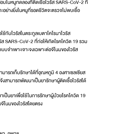
สอบในหนูทดลองที่ติดเชื้อไวรัส SARS-CoV-2 ที่
อย่างยิ่งในหนูที่รอดชีวิตจะตรวจไม่พบเชื้อ
ื่อใช้กับไวรัสในตระกูลเบตาโคโรนาไวรัส
วรัส SARS-CoV-2 ที่ก่อให้เกิดโรคโควิด 19 รวม
มายแบบจำเพาะเจาะจงเฉพาะต่อจีโนมของไวรัส
 สามารถเก็บรักษาได้ที่อุณหภูมิ 4 องศาเซลเซียส
ี้จึงสามารถพัฒนาเป็นยารักษาผู้ติดเชื้อไวรัสได้
ป็นยาเพื่อใช้ในการรักษาผู้ป่วยโรคโควิด 19
ายจีโนมของไวรัสโดยตรง
สพว. อพวช.