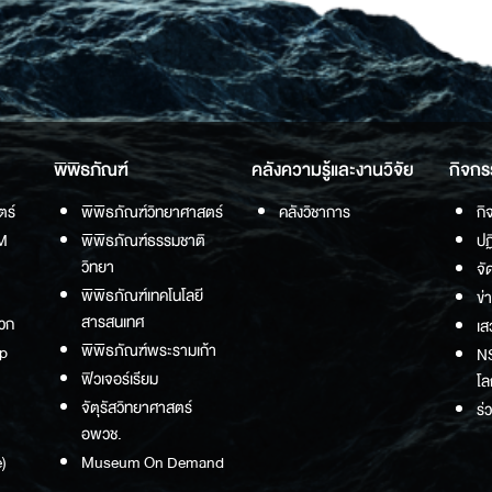
พิพิธภัณฑ์
คลังความรู้และงานวิจัย
กิจกร
ตร์
พิพิธภัณฑ์วิทยาศาสตร์
คลังวิชาการ
กิ
M
พิพิธภัณฑ์ธรรมชาติ
ปฏ
วิทยา
จั
พิพิธภัณฑ์เทคโนโลยี
ข่
สารสนเทศ
วก
เส
พิพิธภัณฑ์พระรามเก้า
p
NS
ฟิวเจอร์เรียม
โล
จัตุรัสวิทยาศาสตร์
ร่
อพวช.
)
Museum On Demand