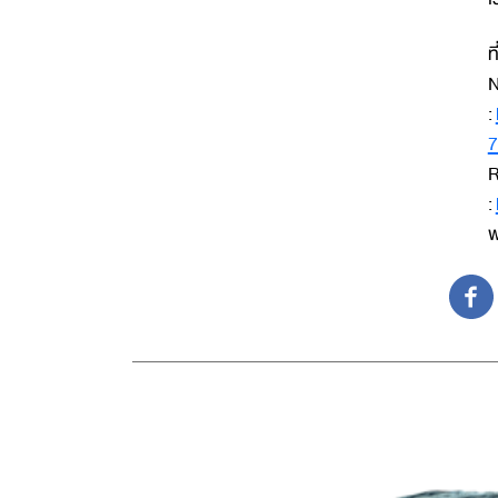
ท
N
:
7
R
:
พ