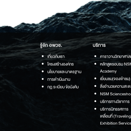
รู้จัก อพวช.
บริการ
เกี่ยวกับเรา
คาราวานวิทยาศาส
โครงสร้างองค์กร
หลักสูตรอบรม NS
Academy
นโยบายและมาตรฐาน
เยี่ยมชม(จองเข้าชม)
การดำเนินงาน
สิ่งอำนวยความสะด
กฏ ระเบียบ ข้อบังคับ
NSM Sciencesho
บริการทางวิชาการ
บริการนิทรรศการ
เคลื่อนที่ (Traveling
Exhibition Service