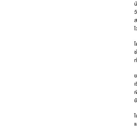
น
ว
ส
ไ
โ
ช
ท
ย
เ
เ
ย
ไ
แ