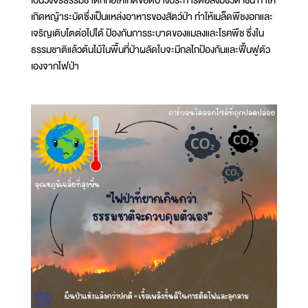
เกิดหญ้าระบัดซึ่งเป็นแหล่งอาหารของสัตว์ป่า ทำให้เมล็ดพืชงอกและ
เจริญเติบโตต่อไปได้ ป้องกันการระบาดของแมลงและโรคพืช ซึ่งใน
ธรรมชาติแล้วต้นไม้ในพื้นที่ป่าผลัดใบจะมีกลไกป้องกันและฟื้นฟูตัว
เองจากไฟป่า