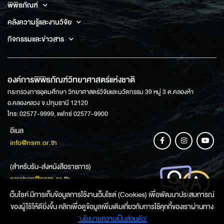
พิพิธภัณฑ์
คลังความรู้และงานวิจัย
กิจกรรมและข่าวสาร
องค์การพิพิธภัณฑ์วิทยาศาสตร์แห่งชาติ
กระทรวงการอุดมศึกษา วิทยาศาสตร์วิจัยและนวัตกรรม 39 หมู่ 3 ต.คลองห้า
อ.คลองหลวง จ.ปทุมธานี 12120
โทร: 02577-9999, แฟกซ์ 02577-9900
อีเมล
info@nsm.or.th
(สำหรับรับ-ส่งหนังสือราชการ)
saraban@nsm.or.th
เว็บไซค์ มีการเก็บข้อมูลการใช้งานเว็บไซต์ (Cookies) เพื่อพัฒนาประสบการณ์
ของผู้ใช้ให้ดียิ่งขึ้น คลิกเพื่อดูข้อมูลเพิ่มเติมเกี่ยวกับการใช้คุกกี้ของเราผ่านทาง
ช่องทางการสอบถามข้อมูล
‘นโยบายความเป็นส่วนตัว'