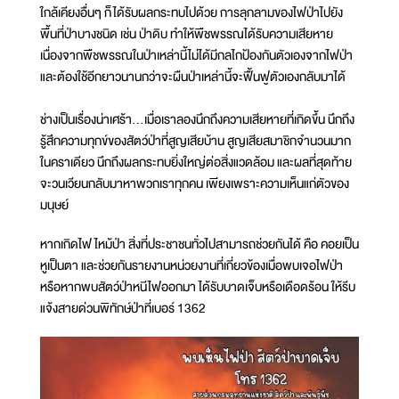
ใกล้เคียงอื่นๆ ก็ได้รับผลกระทบไปด้วย การลุกลามของไฟป่าไปยัง
พื้นที่ป่าบางชนิด เช่น ป่าดิบ ทำให้พืชพรรณได้รับความเสียหาย
เนื่องจากพืชพรรณในป่าเหล่านี้ไม่ได้มีกลไกป้องกันตัวเองจากไฟป่า
และต้องใช้อีกยาวนานกว่าจะผืนป่าเหล่านี้จะฟื้นฟูตัวเองกลับมาได้
ช่างเป็นเรื่องน่าเศร้า...เมื่อเราลองนึกถึงความเสียหายที่เกิดขึ้น นึกถึง
รู้สึกความทุกข์ของสัตว์ป่าที่สูญเสียบ้าน สูญเสียสมาชิกจำนวนมาก
ในคราเดียว นึกถึงผลกระทบยิ่งใหญ่ต่อสิ่งแวดล้อม และผลที่สุดท้าย
จะวนเวียนกลับมาหาพวกเราทุกคน เพียงเพราะความเห็นแก่ตัวของ
มนุษย์
หากเกิดไฟไหม้ป่า สิ่งที่ประชาชนทั่วไปสามารถช่วยกันได้ คือ คอยเป็น
หูเป็นตา และช่วยกันรายงานหน่วยงานที่เกี่ยวข้องเมื่อพบเจอไฟป่า
หรือหากพบสัตว์ป่าหนีไฟออกมา ได้รับบาดเจ็บหรือเดือดร้อน ให้รีบ
แจ้งสายด่วนพิทักษ์ป่าที่เบอร์ 1362