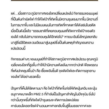
แต่...เมื่อสภาวะภูมิอากาศของโลกเปลี่ยนแปลงไป กิจกรรมของมนุษย์
ที่เป็นต้นกำเนิดไฟ ทำให้ไฟป่าที่เกิดขึ้นมีความรุนแรงมากขึ้น มีความถี่
ในการมากขึ้น และไม่มีแบบแผนในการเกิดที่คาดเดาได้ดังเช่นในอดีต
เมื่อเป็นดังนี้แล้ว “ธรรมชาติที่เคยควบคุมผลที่เกิดจากไฟป่าของตัว
เองได้ กลับไม่สามารถควบคุมได้อีกต่อไป” หายนะอันยิ่งใหญ่เลยกลับ
มาสู่สิ่งมีชีวิตและวนเวียนมาสู่มนุษย์ซึ่งเป็นต้นเหตุสำคัญของความ
แปรปรวนนี้
กิจกรรมต่างๆ ของมนุษย์ที่ทำให้สภาพภูมิอากาศแปรปรวน อุณหภูมิ
เฉลี่ยของโลกที่สูงขึ้น ทำให้ป่ามีความแห้งแล้งมากกว่าปกติ พืชพรรณ
ที่แห้งปกคลุมพื้นป่า คือ เชื้อเพลิงชั้นดี จุดติดไฟและเกิดการลุกลาม
ของไฟได้อย่างรวดเร็ว
ปัญหาที่เห็นได้ชัดตามมา คือ ไฟป่าที่เกิดขึ้นก่อให้เกิดฝุ่นควัน และฝุ่น
อนุภาคขนาดเล็ก PM2.5 ที่กำลังเป็นปัญหาสำคัญในปัจจุบัน ยิ่งไป
กว่านั้นทุกครั้งที่เกิดไฟป่ารุนแรงจะเกิดการปลดปล่อย
คาร์บอนไดออกไซด์จำนวนมหาศาลกลับขึ้นสู่ชั้นบรรยากาศ และ