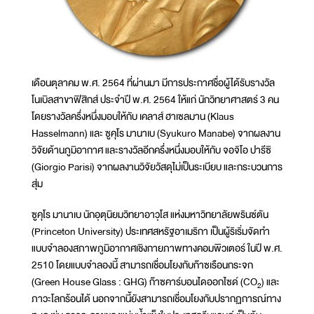
เดือนตุลาคม พ.ศ. 2564 ที่ผ่านมา มีการประกาศชื่อผู้ได้รับรางวัล
โนเบิลสาขาฟิสิกส์ ประจำปี พ.ศ. 2564 ให้แก่ นักวิทยาศาสตร์ 3 คน
โดยรางวัลครึ่งหนึ่งมอบให้กับ เคลาส์ ฮาเซลมาน (Klaus
Hasselmann) และ ซูคุโร มานาเบ (Syukuro Manabe) จากผลงาน
วิจัยด้านภูมิอากาศ และรางวัลอีกครึ่งหนึ่งมอบให้กับ จอจิโอ ปารีซิ
(Giorgio Parisi) จากผลงานวิจัยวัสดุไม่เป็นระเบียบ และกระบวนการ
สุ่ม
ซูคุโร มานาเบ นักอุตุนิยมวิทยาอาวุโส แห่งมหาวิทยาลัยพรินซ์ตัน
(Princeton University) ประเทศสหรัฐอาเมริกา เป็นผู้ริเริ่มจัดทำ
แบบจำลองสภาพภูมิอากาศเชิงกายภาพทางคอมพิวเตอร์ ในปี พ.ศ.
2510 โดยแบบจำลองนี้ สามารถเชื่อมโยงกับก๊าซเรือนกระจก
(Green House Glass : GHG) ก๊าซคาร์บอนไดออกไซด์ (CO
) และ
2
ภาวะโลกร้อนได้ นอกจากนี้ยังสามารถเชื่อมโยงกับปรากฏการณ์ทาง