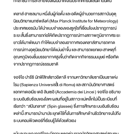
ทะเล เช่น การละลายของแผ่นน้ำแข็งในประเทศกรีนแลนด์ เป็นต้น
เคลาส์ ฮาเซลมาน หนึ่งในผู้ก่อตั้ง และอดีตผู้อำนวยการสถาบันอุตุ
นิยมวิทยาแมกซ์พลังค์ (Max Planck Institute for Meteorology)
ประเทศเยอรมัน ได้นำแบบจำลองของซูคุโรที่เชื่อมโยงปรากฏการณ์
ระยะสั้นซึ่งสามารถก่อให้เกิดปรากฏการณ์ทางสภาพภูมิอากาศระยะ
ยาวได้มาพัฒนา ทำให้แบบจำลองอากาศของเคลาส์สามารถคาด
การณ์ทางอุตุนิยมวิทยาได้แม่นยำขึ้น และสามารถแยกแยะสาเหตุที่
อุณหภูมิของชั้นบรรยากาศสูงขึ้นว่าเกิดจากกิจกรรมมนุษย์ หรือเกิด
จากปรากฏการณ์ธรรมชาติ
จอจิโอ ปารีซิ นักฟิสิกส์ชาวอิตาลี จากมหาวิทยาลัยซาเปียนซาแห่ง
โรม (Sapienza Università di Roma) และสถาบันวิทยาศาสตร์
แอกคาเดอเมีย เดอิ ลินเซอิ (Accademia dei Lincei ) จอจิโอ อธิบาย
ระบบอันซับซ้อนของโลหะผสมที่อยู่ในสภาวะแม่เหล็กไม่เป็นระเบียบที่
เรียกว่า “สปินกลาส” (Spin glasses) ซึ่งการศึกษาระบบอันซับซ้อน
เหล่านี้ สามารถนำมาประยุกต์ใช้ทั้งในการศึกษาด้านชีววิทยาจนไปถึง
ระบบคอมพิวเตอร์ที่เรียนรู้ได้ด้วยตัวเอง
แม้ผลงานของจอจิโอจะมีความแตกต่างจากนักวิทยาศาสตร์สองคน