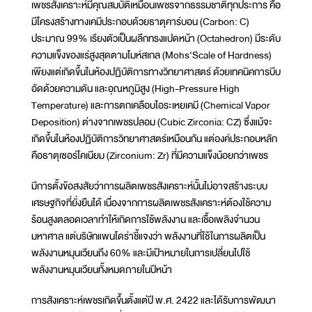
เพชรสังเคราะห์มีคุณสมบัติเหมือนเพชรจากธรรมชาติทุกประการ คือ
มีโครงสร้างทางเคมีประกอบด้วยธาตุคาร์บอน (Carbon: C)
ประมาณ 99% เรียงตัวเป็นผลึกทรงแปดหน้า (Octahedron) มีระดับ
ความแข็งของแร่สูงสุดตามโมห์สเกล (Mohs’Scale of Hardness)
เพียงแต่เกิดขึ้นในห้องปฏิบัติการทางวิทยาศาสตร์ ด้วยเทคนิคการบีบ
อัดด้วยความดัน และอุณหภูมิสูง (High-Pressure High
Temperature) และการตกเคลือบไอระเหยเคมี (Chemical Vapor
Deposition) ต่างจากเพชรปลอม (Cubic Zirconia: CZ) ซึ่งแม้จะ
เกิดขึ้นในห้องปฏิบัติการวิทยาศาสตร์เหมือนกัน แต่องค์ประกอบหลัก
คือธาตุเซอร์โคเนียม (Zirconium: Zr) ที่มีความแข็งน้อยกว่าเพชร
มีการตั้งข้อสงสัยว่าการผลิตเพชรสังเคราะห์นั้นไม่อาจสร้างระบบ
เศรษฐกิจที่ยั่งยืนได้ เนื่องจากการผลิตเพชรสังเคราะห์ต้องใช้ความ
ร้อนสูงตลอดเวลาทำให้เกิดการใช้พลังงาน และเชื้อเพลิงจำนวน
มหาศาล แต่บริษัทแพนโดร่าชี้แจงว่า พลังงานที่ใช้ในการผลิตเป็น
พลังงานหมุนเวียนถึง 60% และมีเป้าหมายในการเปลี่ยนไปใช้
พลังงานหมุนเวียนทั้งหมดภายในปีหน้า
การสังเคราะห์เพชรเกิดขึ้นตั้งแต่ปี พ.ศ. 2422 และได้รับการพัฒนา