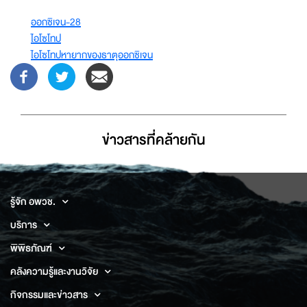
ออกซิเจน-28
ไอโซโทป
ไอโซโทปหายากของธาตุออกซิเจน
ข่าวสารที่่คล้ายกัน
รู้จัก อพวช.
บริการ
พิพิธภัณฑ์
คลังความรู้และงานวิจัย
กิจกรรมและข่าวสาร