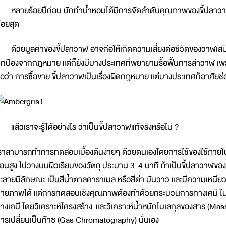
ลายร้อยปีก่อน นักทำน้ำหอมได้มีการจัดลำดับคุณภาพของขี้ปลาวาฬ ต
้อยสุด
้วยมูลค่าของขี้ปลาวาฬ อาจก่อให้เกิดความเสี่ยงต่อชีวิตของวาฬเสปิร์ม
กป้องจากกฎหมาย แต่ก็ยังมีบางประเทศที่พยายามรื้อฟื้นการล่าวาฬ เพ
ือว่า การซื้อขาย ขี้ปลาวาฬเป็นเรื่องผิดกฎหมาย แต่บางประเทศก็อาศัย
ล้วเราจะรู้ได้อย่างไร ว่าเป็นขี้ปลาวาฬแท้จริงหรือไม่ ?
ราสามารถทำการทดสอบเบื้องต้นง่ายๆ ด้วยตนเองโดยการใช้ของใช้ภายในบ้าน
้อนสูง ไปวางบนผิวเรียบของวัตถุ ประมาน 3-4 นาที ถ้าเป็นขี้ปลาวาฬของแ
ะลายมีลักษณะ เป็นสีน้ำตาลคาราเมล หรือสีดำ มันวาว และมีความเหนียวอ
ายภาพได้ แต่การทดสอบเชิงคุณภาพต้องทำด้วยกระบวนการทางเคมี ในกา
างเคมี โดยวิเคราะห์โครงสร้าง และวิเคราะห์น้ำหนักโมเลกุลของสาร (M
ารเปลี่ยนเป็นก๊าซ (Gas Chromatography) นั่นเอง