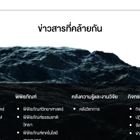
ข่าวสารที่่คล้ายกัน
พิพิธภัณฑ์
คลังความรู้และงานวิจัย
กิจกร
ตร์
พิพิธภัณฑ์วิทยาศาสตร์
คลังวิชาการ
กิ
M
พิพิธภัณฑ์ธรรมชาติ
ปฏ
วิทยา
จั
พิพิธภัณฑ์เทคโนโลยี
ข่