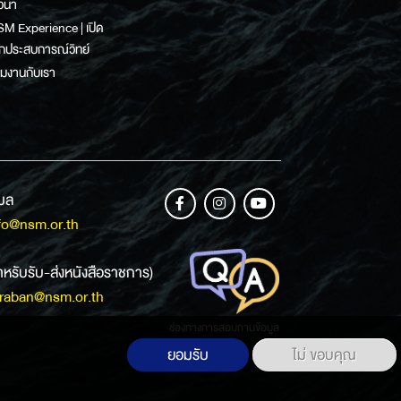
วนา
M Experience | เปิด
กประสบการณ์วิทย์
วมงานกับเรา
เมล
fo@nsm.or.th
ำหรับรับ-ส่งหนังสือราชการ)
raban@nsm.or.th
ช่องทางการสอบถามข้อมูล
ยอมรับ
ไม่ ขอบคุณ