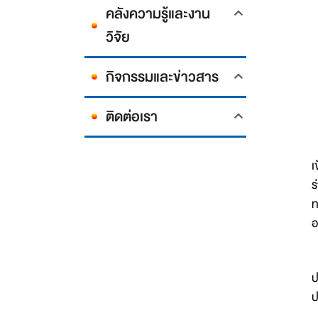
คลังความรู้และงาน
วิจัย
กิจกรรมและข่าวสาร
ติดต่อเรา
อ
เ
ร
ท
อ
ป
ป
ป