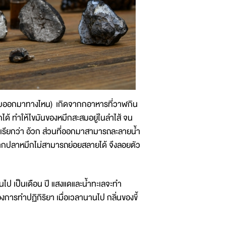
ะขับออกมาทางไหน) เกิดจากกอาหารที่วาฬกิน
ด้ ทำให้ไขมันของหมึกสะสมอยู่ในลำไส้ จน
่เรียกว่า อ้วก ส่วนที่ออกมาสามารถละลายน้ำ
นจากปลาหมึกไม่สามารถย่อยสลายได้ จึงลอยตัว
านไป เป็นเดือน ปี แสงแดและน้ำทะเลจะทำ
ารทำปฏิกิริยา เมื่อเวลานานไป กลิ่นของขี้