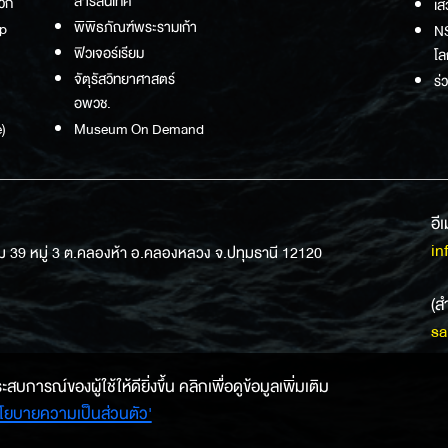
สารสนเทศ
วก
เส
พิพิธภัณฑ์พระรามเก้า
p
NS
ฟิวเจอร์เรียม
โล
จัตุรัสวิทยาศาสตร์
ร่
อพวช.
)
Museum On Demand
อี
in
ม 39 หมู่ 3 ต.คลองห้า อ.คลองหลวง จ.ปทุมธานี 12120
(ส
sa
การณ์ของผู้ใช้ให้ดียิ่งขึ้น คลิกเพื่อดูข้อมูลเพิ่มเติม
โยบายความเป็นส่วนตัว'