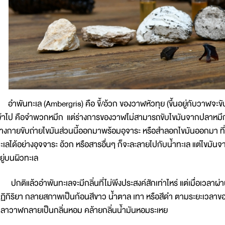
ำพันทะเล (Ambergris) คือ ขี้/อ้วก ของวาฬหัวทุย (ขึ้นอยู่กับวาฬจ
ข้าไป คือจำพวกหมึก แต่ร่างการของวาฬไม่สามารถขับไขมันจากปลาหมึกไ
่างกายขับถ่ายไขมันส่วนนี้ออกมาพร้อมอุจาระ หรือสำลอกไขมันออกมา ที
ะเลได้อย่างอุจจาระ อ้วก หรือสารอื่นๆ ก็จะละลายไปกับน้ำทะเล แต่ไขมั
ยู่บนผิวทะเล
กติแล้วอำพันทะเลจะมีกลิ่นที่ไม่พึงประสงค์สักเท่าไหร่ แต่เมื่อเวลาผ่
ฏิกิริยา กลายสภาพเป็นก้อนสีขาว น้ำตาล เทา หรือสีดำ ตามระยะเวลาของก
ลาวาฬกลายเป็นกลิ่นหอม คล้ายกลิ่นน้ำมันหอมระเหย