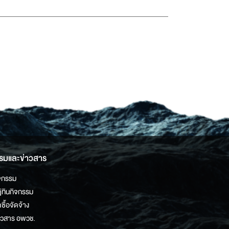
รมและข่าวสาร
จกรรม
ิทินกิจกรรม
ดซื้อจัดจ้าง
าวสาร อพวช.