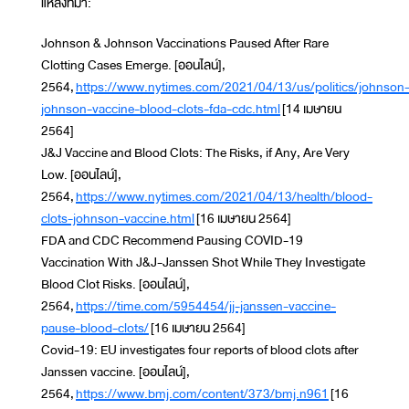
แหล่งที่มา:
Johnson & Johnson Vaccinations Paused After Rare
Clotting Cases Emerge. [ออนไลน์],
2564,
https://www.nytimes.com/2021/04/13/us/politics/johnson
johnson-vaccine-blood-clots-fda-cdc.html
[14 เมษายน
2564]
J&J Vaccine and Blood Clots: The Risks, if Any, Are Very
Low. [ออนไลน์],
2564,
https://www.nytimes.com/2021/04/13/health/blood-
clots-johnson-vaccine.html
[16 เมษายน 2564]
FDA and CDC Recommend Pausing COVID-19
Vaccination With J&J-Janssen Shot While They Investigate
Blood Clot Risks. [ออนไลน์],
2564,
https://time.com/5954454/jj-janssen-vaccine-
pause-blood-clots/
[16 เมษายน 2564]
Covid-19: EU investigates four reports of blood clots after
Janssen vaccine. [ออนไลน์],
2564,
https://www.bmj.com/content/373/bmj.n961
[16