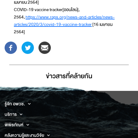
เมษายน 2564]
COVID-19 vaccine tracker[ออนไลน์],
2564,
https://www.raps.org/news-and-articles/news-
articles/2020/3/covid-19-vaccine-tracker
[16 เมษายน
2564]
ข่าวสารที่่คล้ายกัน
รู้จัก อพวช.
บริการ
พิพิธภัณฑ์
คลังความรู้และงานวิจัย