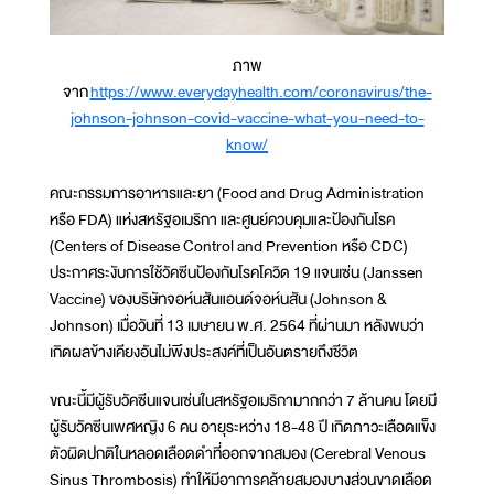
ภาพ
จาก
https://www.everydayhealth.com/coronavirus/the-
johnson-johnson-covid-vaccine-what-you-need-to-
know/
คณะกรรมการอาหารและยา (Food and Drug Administration
หรือ FDA) แห่งสหรัฐอเมริกา และศูนย์ควบคุมและป้องกันโรค
(Centers of Disease Control and Prevention หรือ CDC)
ประกาศระงับการใช้วัคซีนป้องกันโรคโควิด 19 แจนเซ่น (Janssen
Vaccine) ของบริษัทจอห์นสันแอนด์จอห์นสัน (Johnson &
Johnson) เมื่อวันที่ 13 เมษายน พ.ศ. 2564 ที่ผ่านมา หลังพบว่า
เกิดผลข้างเคียงอันไม่พึงประสงค์ที่เป็นอันตรายถึงชีวิต
ขณะนี้มีผู้รับวัคซีนแจนเซ่นในสหรัฐอเมริกามากกว่า 7 ล้านคน โดยมี
ผู้รับวัคซีนเพศหญิง 6 คน อายุระหว่าง 18-48 ปี เกิดภาวะเลือดแข็ง
ตัวผิดปกติในหลอดเลือดดำที่ออกจากสมอง (Cerebral Venous
Sinus Thrombosis) ทำให้มีอาการคล้ายสมองบางส่วนขาดเลือด