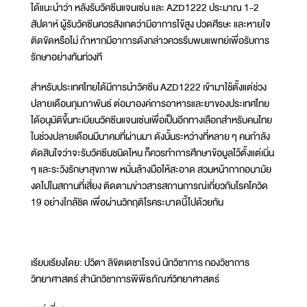
ได้แนะนำว่า หลังรับวัคซีนแจนเซ่น และ AZD1222 ประมาณ 1-2
สัปดาห์ ผู้รับวัคซีนควรสังเกตว่ามีอาการไข้สูง ปวดศีรษะ และหายใจ
ติดขัดหรือไม่ ถ้าหากมีอาการดังกล่าวควรรีบพบแพทย์เพื่อรับการ
รักษาอย่างทันท่วงที
สำหรับประเทศไทยได้มีการนำวัคซีน AZD1222 เข้ามาใช้ตั้งแต่ช่วง
ปลายเดือนกุมภาพันธ์ ต่อมาองค์การอาหารและยาของประเทศไทย
ได้อนุมัติขึ้นทะเบียนวัคซีนแจนเซ่นเพื่อเป็นอีกทางเลือกสำหรับคนไทย
ในช่วงปลายเดือนมีนาคมที่ผ่านมา ดังนั้นระหว่างที่หลาย ๆ คนกำลัง
ตัดสินใจว่าจะรับวัคซีนชนิดไหน ก็ควรทำการศึกษาข้อมูลไว้ตั้งแต่เนิ่น
ๆ และระวังรักษาสุขภาพ หมั่นล้างมือให้สะอาด สวมหน้ากากอนามัย
งดไปในสถานที่เสี่ยง ติดตามข่าวสารสถานการณ์เกี่ยวกับโรคโควิด
19 อย่างใกล้ชิด เพื่อผ่านวิกฤติโรคระบาดนี้ไปด้วยกัน
เรียบเรียงโดย: ปวิตา ลิขิตเดชาโรจน์ นักวิชาการ กองวิชาการ
วิทยาศาสตร์ สำนักวิชาการพิพิธภัณฑ์วิทยาศาสตร์