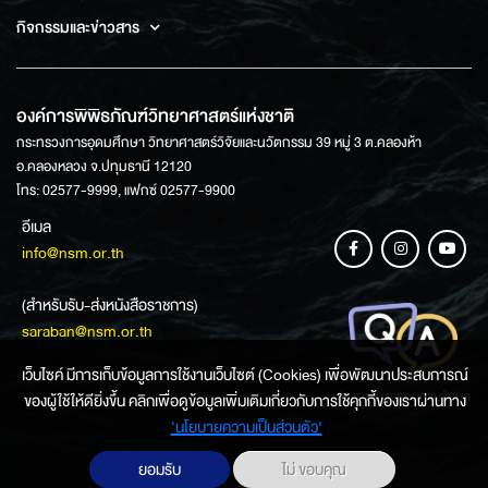
กิจกรรมและข่าวสาร
องค์การพิพิธภัณฑ์วิทยาศาสตร์แห่งชาติ
กระทรวงการอุดมศึกษา วิทยาศาสตร์วิจัยและนวัตกรรม 39 หมู่ 3 ต.คลองห้า
อ.คลองหลวง จ.ปทุมธานี 12120
โทร: 02577-9999, แฟกซ์ 02577-9900
อีเมล
info@nsm.or.th
(สำหรับรับ-ส่งหนังสือราชการ)
saraban@nsm.or.th
เว็บไซค์ มีการเก็บข้อมูลการใช้งานเว็บไซต์ (Cookies) เพื่อพัฒนาประสบการณ์
ช่องทางการสอบถามข้อมูล
ของผู้ใช้ให้ดียิ่งขึ้น คลิกเพื่อดูข้อมูลเพิ่มเติมเกี่ยวกับการใช้คุกกี้ของเราผ่านทาง
‘นโยบายความเป็นส่วนตัว'
ยอมรับ
ไม่ ขอบคุณ