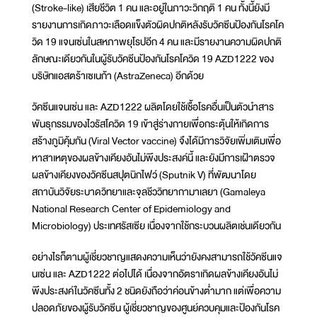
(Stroke-like) เสียชีวิต 1 คน และอยู่ในภาวะวิกฤติ 1 คน ทั้งนี้ยังมี
รายงานการเกิดภาวะเลือดแข็งตัวผิดปกติหลังรับวัคซีนป้องกันโรคโค
วิด 19 แจนเซ่นในสหภาพยุโรปอีก 4 คน และมีรายงานความผิดปกติ
ลักษณะเดียวกันในผู้รับวัคซีนป้องกันโรคโควิด 19 AZD1222 ของ
บริษัทแอสตร้าเซเนก้า (AstraZeneca) อีกด้วย
วัคซีนแจนเซ่น และ AZD1222 ผลิตโดยใช้เชื้อโรคอื่นเป็นตัวนำสาร
พันธุกรรมของไวรัสโควิด 19 เข้าสู่ร่างกายเพื่อกระตุ้นให้เกิดการ
สร้างภูมิคุ้มกัน (Viral Vector vaccine) จึงได้มีการวิจัยเพิ่มเติมเพื่อ
หาสาเหตุของผลข้างเคียงอันไม่พึงประสงค์นี้ และยังมีการเฝ้าตรวจ
ผลข้างเคียงของวัคซีนสปุตนิกไฟว์ (Sputnik V) ที่พัฒนาโดย
สถาบันวิจัยระบาดวิทยาและจุลชีววิทยากามาเลยา (Gamaleya
National Research Center of Epidemiology and
Microbiology) ประเทศรัสเซีย เนื่องจากใช้กระบวนผลิตเช่นเดียวกัน
อย่างไรก็ตามผู้เชี่ยวชาญแสดงความเห็นว่ายังคงสามารถใช้วัคซีนแจ
นเซ่น และ AZD1222 ต่อไปได้ เนื่องจากอัตราเกิดผลข้างเคียงอันไม่
พึงประสงค์ในวัคซีนทั้ง 2 ชนิดยังถือว่าค่อนข้างต่ำมาก แต่เพื่อความ
ปลอดภัยของผู้รับวัคซีน ผู้เชี่ยวชาญของศูนย์ควบคุมและป้องกันโรค