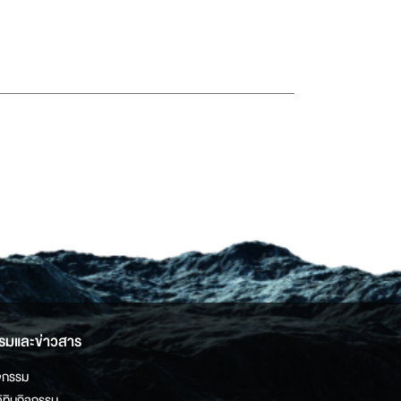
รมและข่าวสาร
จกรรม
ิทินกิจกรรม