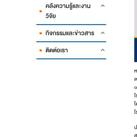
คลังความรู้และงาน
วิจัย
กิจกรรมและข่าวสาร
ติดต่อเรา
ห
เ
o
โ
โ
โ
ป
ศ