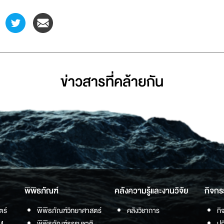
ข่าวสารที่่คล้ายกัน
พิพิธภัณฑ์
คลังความรู้และงานวิจัย
กิจกร
ตร์
พิพิธภัณฑ์วิทยาศาสตร์
คลังวิชาการ
กิ
M
พิพิธภัณฑ์ธรรมชาติ
ปฏ