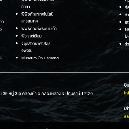
วิทยา
จั
พิพิธภัณฑ์เทคโนโลยี
ข่
สารสนเทศ
วก
เส
พิพิธภัณฑ์พระรามเก้า
p
NS
ฟิวเจอร์เรียม
โล
จัตุรัสวิทยาศาสตร์
ร่
อพวช.
)
Museum On Demand
อี
in
ม 39 หมู่ 3 ต.คลองห้า อ.คลองหลวง จ.ปทุมธานี 12120
(ส
sa