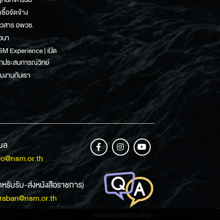
ดซื้อจัดจ้าง
าวสาร อพวช.
วนา
M Experience | เปิด
กประสบการณ์วิทย์
วมงานกับเรา
เมล
fo@nsm.or.th
ำหรับรับ-ส่งหนังสือราชการ)
raban@nsm.or.th
ช่องทางการสอบถามข้อมูล