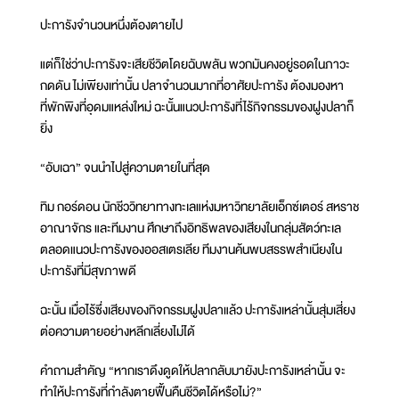
ปะการังจำนวนหนึ่งต้องตายไป
แต่ก็ใช่ว่าปะการังจะเสียชีวิตโดยฉับพลัน พวกมันคงอยู่รอดในภาวะ
กดดัน ไม่เพียงเท่านั้น ปลาจำนวนมากที่อาศัยปะการัง ต้องมองหา
ที่พักพิงที่อุดมแหล่งใหม่ ฉะนั้นแนวปะการังที่ไร้กิจกรรมของฝูงปลาก็
ยิ่ง
“อับเฉา” จนนำไปสู่ความตายในที่สุด
ทิม กอร์ดอน นักชีววิทยาทางทะเลแห่งมหาวิทยาลัยเอ็กซ์เตอร์ สหราช
อาณาจักร และทีมงาน ศึกษาถึงอิทธิพลของเสียงในกลุ่มสัตว์ทะเล
ตลอดแนวปะการังของออสเตรเลีย ทีมงานค้นพบสรรพสำเนียงใน
ปะการังที่มีสุขภาพดี
ฉะนั้น เมื่อไร้ซึ่งเสียงของกิจกรรมฝูงปลาแล้ว ปะการังเหล่านั้นสุ่มเสี่ยง
ต่อความตายอย่างหลีกเลี่ยงไม่ได้
คำถามสำคัญ “หากเราดึงดูดให้ปลากลับมายังปะการังเหล่านั้น จะ
ทำให้ปะการังที่กำลังตายฟื้นคืนชีวิตได้หรือไม่?”