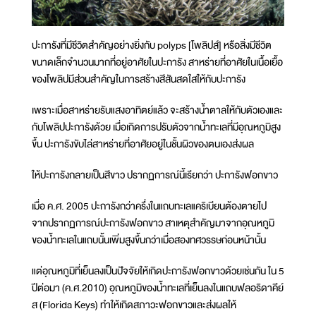
ปะการังที่มีชีวิตสำคัญอย่างยิ่งกับ polyps [โพลิปส์] หรือสิ่งมีชีวิต
ขนาดเล็กจำนวนมากที่อยู่อาศัยในปะการัง สาหร่ายที่อาศัยในเนื้อเยื้อ
ของโพลิปมีส่วนสำคัญในการสร้างสีสันสดใสให้กับปะการัง
เพราะเมื่อสาหร่ายรับแสงอาทิตย์แล้ว จะสร้างน้ำตาลให้กับตัวเองและ
กับโพลิปปะการังด้วย เมื่อเกิดการปรับตัวจากน้ำทะเลที่มีอุณหภูมิสูง
ขึ้น ปะการังขับไล่สาหร่ายที่อาศัยอยู่ในชั้นผิวของตนเองส่งผล
ให้ปะการังกลายเป็นสีขาว ปรากฏการณ์นี้เรียกว่า ปะการังฟอกขาว
เมื่อ ค.ศ. 2005 ปะการังกว่าครึ่งในแถบทะเลแคริเบียนต้องตายไป
จากปรากฏการณ์ปะการังฟอกขาว สาเหตุสำคัญมาจากอุณหภูมิ
ของน้ำทะเลในแถบนั้นเพิ่มสูงขึ้นกว่าเมื่อสองทศวรรษก่อนหน้านั้น
แต่อุณหภูมิที่เย็นลงเป็นปัจจัยให้เกิดปะการังฟอกขาวด้วยเช่นกัน ใน 5
ปีต่อมา (ค.ศ.2010) อุณหภูมิของน้ำทะเลที่เย็นลงในแถบฟลอริดาคีย์
ส (Florida Keys) ทำให้เกิดสภาวะฟอกขาวและส่งผลให้