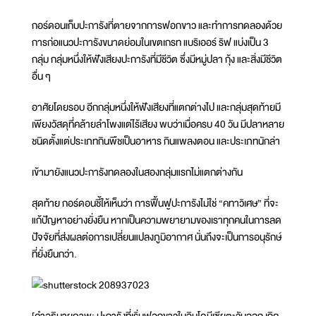
กอร์ดอนเก็บปะการังที่ตายจากการฟอกขาว และทำการทดลองด้วย
การก่อแนวปะการังขนาดย่อมในเขตเกรท แบริเออร์ ริฟ แบ่งเป็น 3
กลุ่ม กลุ่มหนึ่งให้ฟังเสียงปะการังที่มีชีวิต ซึ่งมีหมู่ปลา กุ้ง และสิ่งมีชีวิต
อื่น ๆ
อาศัยโดยรอบ อีกกลุ่มหนึ่งให้ฟังเสียงที่แตกต่างไป และกลุ่มสุดท้ายมี
เพียงวัสดุที่คล้ายลำโพงแต่ไร้เสียง พบว่าเมื่อครบ 40 วัน มีปลาหลาย
ชนิดตั้งแต่ประเภทกินพืชเป็นอาหาร กินแพลงตอน และประเภทนักล่า
เข้ามายังแนวปะการังทดลองในสองกลุ่มแรกไม่แตกต่างกัน
สุดท้าย กอร์ดอนชี้ให้เห็นว่า การฟื้นฟูปะการังไม่ใช่ “คทาวิเศษ” ที่จะ
แก้ปัญหาอย่างยั่งยืน หากเป็นความพยายามของเราทุกคนในการลด
ปัจจัยที่ส่งผลต่อการเปลี่ยนแปลงภูมิอากาศ นั่นถึงจะเป็นการอนุรักษ์
ที่ยั่งยืนกว่า.
[คำอธิบายภาพ: ปะการังที่เริ่มฟอกขาวในอินโดนีเซียตะวันออก เกิด