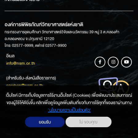
องค์การพิพิธภัณฑ์วิทยาศาสตร์แห่งชาติ
กระทรวงการอุดมศึกษา วิทยาศาสตร์วิจัยและนวัตกรรม 39 หมู่ 3 ต.คลองห้า
อ.คลองหลวง จ.ปทุมธานี 12120
โทร: 02577-9999, แฟกซ์ 02577-9900
อีเมล
info@nsm.or.th
(สำหรับรับ-ส่งหนังสือราชการ)
saraban@nsm.or.th
เว็บไซค์ มีการเก็บข้อมูลการใช้งานเว็บไซต์ (Cookies) เพื่อพัฒนาประสบการณ์
ของผู้ใช้ให้ดียิ่งขึ้น คลิกเพื่อดูข้อมูลเพิ่มเติมเกี่ยวกับการใช้คุกกี้ของเราผ่านทาง
ช่องทางการสอบถามข้อมูล
‘นโยบายความเป็นส่วนตัว'
ยอมรับ
ไม่ ขอบคุณ