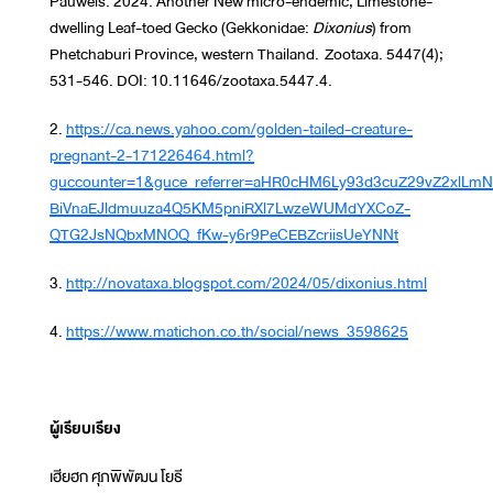
Pauwels. 2024. Another New micro-endemic, Limestone-
dwelling Leaf-toed Gecko (Gekkonidae:
Dixonius
) from
Phetchaburi Province, western Thailand. Zootaxa. 5447(4);
531-546. DOI: 10.11646/zootaxa.5447.4.
2.
https://ca.news.yahoo.com/golden-tailed-creature-
pregnant-2-171226464.html?
guccounter=1&guce_referrer=aHR0cHM6Ly93d3cuZ29vZ2xlLm
BiVnaEJldmuuza4Q5KM5pniRXl7LwzeWUMdYXCoZ-
QTG2JsNQbxMNOQ_fKw-y6r9PeCEBZcriisUeYNNt
3.
http://novataxa.blogspot.com/2024/05/dixonius.html
4.
https://www.matichon.co.th/social/news_3598625
ผู้เรียบเรียง
เฮียฮก ศุภพิพัฒน โยธี