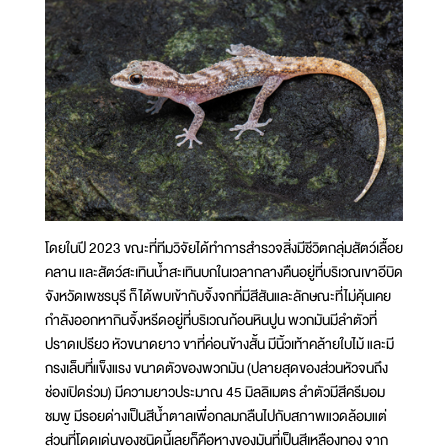
โดยในปี 2023 ขณะที่ทีมวิจัยได้ทำการสำรวจสิ่งมีชีวิตกลุ่มสัตว์เลื้อย
คลาน และสัตว์สะเทินน้ำสะเทินบกในเวลากลางคืนอยู่ที่บริเวณเขาอีบิด
จังหวัดเพชรบุรี ก็ได้พบเข้ากับจิ้งจกที่มีสีสันและลักษณะที่ไม่คุ้นเคย
กำลังออกหากินจิ้งหรีดอยู่ที่บริเวณก้อนหินปูน พวกมันมีลำตัวที่
ปราดเปรียว หัวขนาดยาว ขาที่ค่อนข้างสั้น มีนิ้วเท้าคล้ายใบไม้ และมี
กรงเล็บที่แข็งแรง ขนาดตัวของพวกมัน (ปลายสุดของส่วนหัวจนถึง
ช่องเปิดร่วม) มีความยาวประมาณ 45 มิลลิเมตร ลำตัวมีสีครีมอม
ชมพู มีรอยด่างเป็นสีน้ำตาลเพื่อกลมกลืนไปกับสภาพแวดล้อมแต่
ส่วนที่โดดเด่นของชนิดนี้เลยก็คือหางของมันที่เป็นสีเหลืองทอง จาก