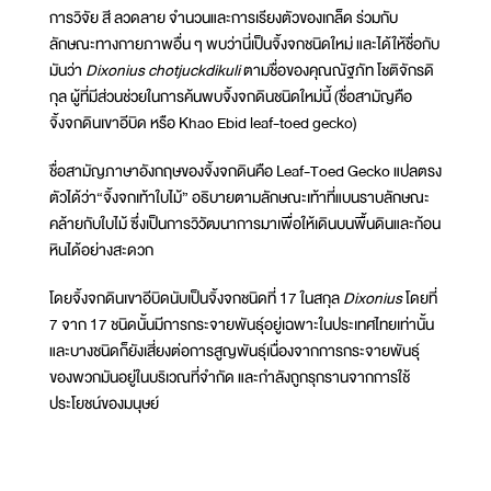
การวิจัย สี ลวดลาย จำนวนและการเรียงตัวของเกล็ด ร่วมกับ
ลักษณะทางกายภาพอื่น ๆ พบว่านี่เป็นจิ้งจกชนิดใหม่ และได้ให้ชื่อกับ
มันว่า
Dixonius chotjuckdikuli
ตามชื่อของคุณณัฐภัท โชติจักรดิ
กุล ผู้ที่มีส่วนช่วยในการค้นพบจิ้งจกดินชนิดใหม่นี้ (ชื่อสามัญคือ
จิ้งจกดินเขาอีบิด หรือ Khao Ebid leaf-toed gecko)
ชื่อสามัญภาษาอังกฤษของจิ้งจกดินคือ Leaf-Toed Gecko แปลตรง
ตัวได้ว่า“จิ้งจกเท้าใบไม้” อธิบายตามลักษณะเท้าที่แบนราบลักษณะ
คล้ายกับใบไม้ ซึ่งเป็นการวิวัฒนาการมาเพื่อให้เดินบนพื้นดินและก้อน
หินได้อย่างสะดวก
โดยจิ้งจกดินเขาอีบิดนับเป็นจิ้งจกชนิดที่ 17 ในสกุล
Dixonius
โดยที่
7 จาก 17 ชนิดนั้นมีการกระจายพันธุ์อยู่เฉพาะในประเทศไทยเท่านั้น
และบางชนิดก็ยังเสี่ยงต่อการสูญพันธุ์เนื่องจากการกระจายพันธุ์
ของพวกมันอยู่ในบริเวณที่จำกัด และกำลังถูกรุกรานจากการใช้
ประโยชน์ของมนุษย์