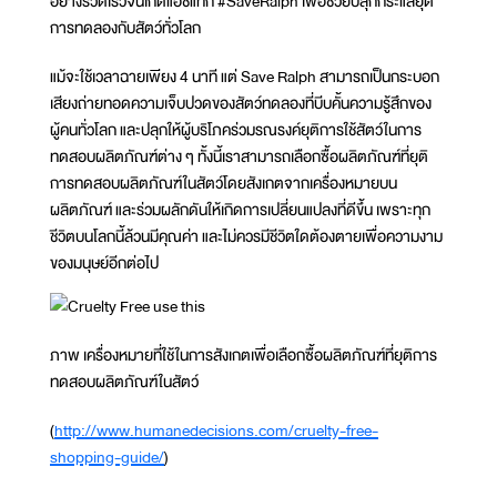
อย่างรวดเร็วจนเกิดแฮชแท็ก #SaveRalph เพื่อช่วยปลุกกระแสยุติ
การทดลองกับสัตว์ทั่วโลก
แม้จะใช้เวลาฉายเพียง 4 นาที แต่ Save Ralph สามารถเป็นกระบอก
เสียงถ่ายทอดความเจ็บปวดของสัตว์ทดลองที่บีบคั้นความรู้สึกของ
ผู้คนทั่วโลก และปลุกให้ผู้บริโภคร่วมรณรงค์ยุติการใช้สัตว์ในการ
ทดสอบผลิตภัณฑ์ต่าง ๆ ทั้งนี้เราสามารถเลือกซื้อผลิตภัณฑ์ที่ยุติ
การทดสอบผลิตภัณฑ์ในสัตว์โดยสังเกตจากเครื่องหมายบน
ผลิตภัณฑ์ และร่วมผลักดันให้เกิดการเปลี่ยนแปลงที่ดีขึ้น เพราะทุก
ชีวิตบนโลกนี้ล้วนมีคุณค่า และไม่ควรมีชีวิตใดต้องตายเพื่อความงาม
ของมนุษย์อีกต่อไป
ภาพ เครื่องหมายที่ใช้ในการสังเกตเพื่อเลือกซื้อผลิตภัณฑ์ที่ยุติการ
ทดสอบผลิตภัณฑ์ในสัตว์
(
http://www.humanedecisions.com/cruelty-free-
shopping-guide/
)