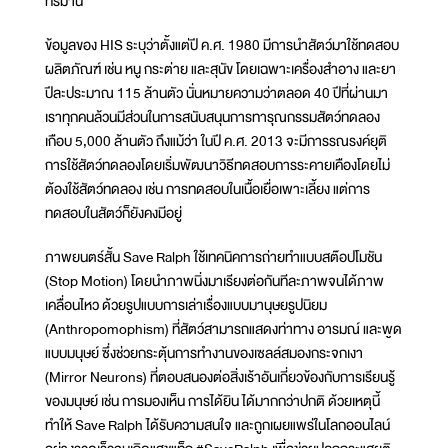
ทรมาน
ข้อมูลของ HIS ระบุว่าตั้งแต่ปี ค.ศ. 1980 มีการนำสัตว์มาใช้ทดสอบ
ผลิตภัณฑ์ เช่น หนู กระต่าย และสุนัข โดยเฉพาะเครื่องสำอาง และยา
ปีละประมาณ 115 ล้านตัว นั่นหมายความว่าตลอด 40 ปีที่ผ่านมา
เราทุกคนล้วนมีส่วนในการสนับสนุนการทารุณกรรมสัตว์ทดลอง
เกือบ 5,000 ล้านตัว ถึงแม้ว่า ในปี ค.ศ. 2013 จะมีการรณรงค์ยุติ
การใช้สัตว์ทดลองโดยเริ่มพัฒนาวิธีทดสอบการระคายเคืองโดยไม่
ต้องใช้สัตว์ทดลอง เช่น การทดสอบในเนื้อเยื่อเพาะเลี้ยง แต่การ
ทดสอบในสัตว์ก็ยังคงมีอยู่
ภาพยนตร์สั้น Save Ralph ใช้เทคนิคการถ่ายทำแบบสต๊อปโมชัน
(Stop Motion) โดยนำภาพนิ่งมาเรียงต่อกันทีละภาพจนได้ภาพ
เคลื่อนไหว ด้วยรูปแบบการเล่าเรื่องแบบมานุษยรูปนิยม
(Anthropomophism) ที่สัตว์สามารถแสดงท่าทาง อารมณ์ และพูด
แบบมนุษย์ ซึ่งช่วยกระตุ้นการทำงานของเซลล์สมองกระจกเงา
(Mirror Neurons) ที่ตอบสนองต่อสิ่งเร้าอันเกี่ยวข้องกับการเรียนรู้
ของมนุษย์ เช่น การมองเห็น การได้ยิน ได้มากกว่าปกติ ด้วยเหตุนี้
ทำให้ Save Ralph ได้รับความสนใจ และถูกเผยแพร่ในโลกออนไลน์