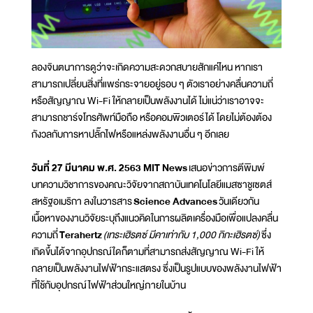
ลองจินตนาการดูว่าจะเกิดความสะดวกสบายสักแค่ไหน หากเรา
สามารถเปลี่ยนสิ่งที่แพร่กระจายอยู่รอบ ๆ ตัวเราอย่างคลื่นความถี่
หรือสัญญาณ Wi-Fi ให้กลายเป็นพลังงานได้ ไม่แน่ว่าเราอาจจะ
สามารถชาร์จโทรศัพท์มือถือ หรือคอมพิวเตอร์ได้ โดยไม่ต้องต้อง
กังวลกับการหาปลั๊กไฟหรือแหล่งพลังงานอื่น ๆ อีกเลย
วันที่ 27 มีนาคม พ.ศ. 2563 MIT News
เสนอข่าวการตีพิมพ์
บทความวิชาการของคณะวิจัยจากสถาบันเทคโนโลยีแมสซาชูเซตส์
สหรัฐอเมริกา ลงในวารสาร
Science Advances
วันเดียวกัน
เนื้อหาของงานวิจัยระบุถึงแนวคิดในการผลิตเครื่องมือเพื่อแปลงคลื่น
ความถี่
Terahertz
(เทระเฮิรตซ์ มีคาเท่ากับ 1,000 กิกะเฮิรตซ์)
ซึ่ง
เกิดขึ้นได้จากอุปกรณ์ใดก็ตามที่สามารถส่งสัญญาณ Wi-Fi ให้
กลายเป็นพลังงานไฟฟ้ากระแสตรง ซึ่งเป็นรูปแบบของพลังงานไฟฟ้า
ที่ใช้กับอุปกรณ์ไฟฟ้าส่วนใหญ่ภายในบ้าน