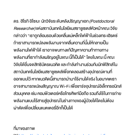
ดร. ฮิโรกิ อิโซเบะ นักวิจัยระดับหลังปริญญาเอก
(Postdoctoral
Researcher)
แห่งสถาบันเทคโนโลยีแมสซาชูเซตส์หัวหน้าคณะวิจัย
กล่าวว่า “เราถูกล้อมรอบด้วยคลื่นแม่เหล็กไฟฟ้าในช่วงเทระเฮิรตซ์
ถ้าเราสามารถแปลงพลังงานจากคลื่นความถี่นั้นให้กลายเป็น
พลังงานไฟฟ้าได้ เราอาจพบทางแก้ปัญหาความท้าทายทาง
พลังงานที่เรากำลังเผชิญอยู่ในขณะนี้ก็เป็นได้” โดยในขณะนี้ คณะ
วิจัยได้ยื่นจดสิทธิบัตรแนวคิด และกำลังทำงานร่วมกับนักฟิสิกส์ใน
สถาบันเทคโนโลยีแมสซาชูเซตส์เพื่อทดลองสร้างอุปกรณ์ตามที่
ออกแบบไว้ หากแนวคิดนี้สามารถนำมาใช้งานได้จริง ในอนาคตเรา
อาจสามารถแปลงสัญญาณ Wi-Fi เพื่อชาร์จอุปกรณ์อิเล็กทรอนิกส์
ส่วนบุคคล เช่น คอมพิวเตอร์หรือโทรศัพท์มือถือ รวมถึงใช้ในการถ่าย
พลังงานแบบไร้สายสู่อุปกรณ์ในร่างกายของผู้ป่วยได้โดยไม่ต้อง
ผ่าตัดเพื่อเปลี่ยนแบตเตอรี่อีกก็เป็นได้
ที่มาของภาพ