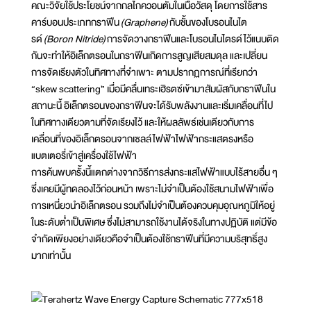
คณะวิจัยใช้ประโยชน์จากกลไกควอนตัมในเนื้อวัสดุ โดยการใช้สาร
คาร์บอนประเภทกราฟีน
(Graphene)
กับชั้นของโบรอนไนไต
รด์
(Boron Nitride)
การจัดวางกราฟีนและโบรอนไนไตรด์ไว้แนบติด
กันจะทำให้อิเล็กตรอนในกราฟีนเกิดการสูญเสียสมดุล และเปลี่ยน
การจัดเรียงตัวในทิศทางที่จำเพาะ ตามปรากฏการณ์ที่เรียกว่า
“skew scattering” เมื่อมีคลื่นเทระเฮิรตซ์เข้ามาสัมผัสกับกราฟีนใน
สถานะนี้ อิเล็กตรอนของกราฟีนจะได้รับพลังงานและเริ่มเคลื่อนที่ไป
ในทิศทางเดียวตามที่จัดเรียงไว้ และให้ผลลัพธ์เช่นเดียวกับการ
เคลื่อนที่ของอิเล็กตรอนจากเซลล์ไฟฟ้าไฟฟ้ากระแสตรงหรือ
แบตเตอรี่เข้าสู่เครื่องใช้ไฟฟ้า
การค้นพบครั้งนี้แตกต่างจากวิธีการส่งกระแสไฟฟ้าแบบไร้สายอื่น ๆ
ซึ่งเคยมีผู้ทดลองไว้ก่อนหน้า เพราะไม่จำเป็นต้องใช้สนามไฟฟ้าเพื่อ
การเหนี่ยวนำอิเล็กตรอน รวมถึงไม่จำเป็นต้องควบคุมอุณหภูมิให้อยู่
ในระดับต่ำเป็นพิเศษ ซึ่งไม่สามารถใช้งานได้จริงในทางปฏิบัติ แต่มีข้อ
จำกัดเพียงอย่างเดียวคือจำเป็นต้องใช้กราฟีนที่มีความบริสุทธิ์สูง
มากเท่านั้น