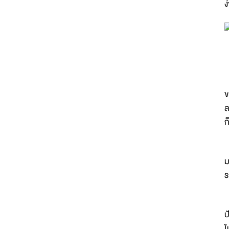
ง
แ
ว
ข
ล
ก
ซ
ม
ร
ส
ป
ใ