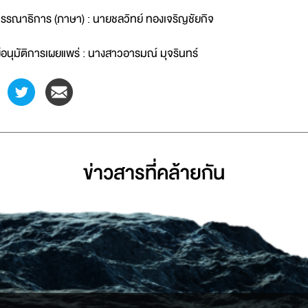
รรณาธิการ (ภาษา) : นายชลวิทย์ ทองเจริญชัยกิจ
ู้อนุมัติการเผยแพร่ : นางสาวอารมณ์ มุจรินทร์
ข่าวสารที่่คล้ายกัน