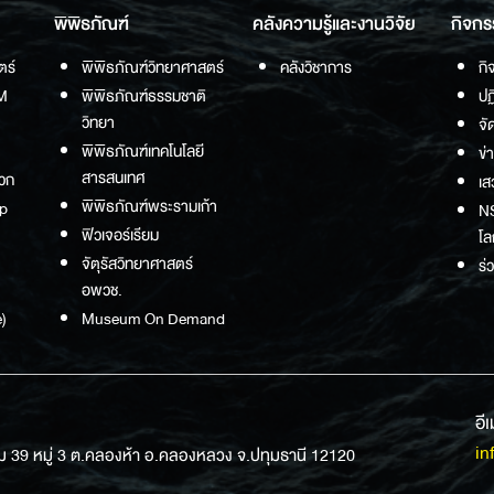
พิพิธภัณฑ์
คลังความรู้และงานวิจัย
กิจกร
ตร์
พิพิธภัณฑ์วิทยาศาสตร์
คลังวิชาการ
กิ
M
พิพิธภัณฑ์ธรรมชาติ
ปฏ
วิทยา
จั
พิพิธภัณฑ์เทคโนโลยี
ข่
สารสนเทศ
วก
เส
พิพิธภัณฑ์พระรามเก้า
p
NS
ฟิวเจอร์เรียม
โล
จัตุรัสวิทยาศาสตร์
ร่
อพวช.
)
Museum On Demand
อี
in
ม 39 หมู่ 3 ต.คลองห้า อ.คลองหลวง จ.ปทุมธานี 12120