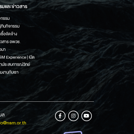
รมและข่าวสาร
จกรรม
ิทินกิจกรรม
ดซื้อจัดจ้าง
าวสาร อพวช.
วนา
M Experience | เปิด
กประสบการณ์วิทย์
วมงานกับเรา
เมล
fo@nsm.or.th