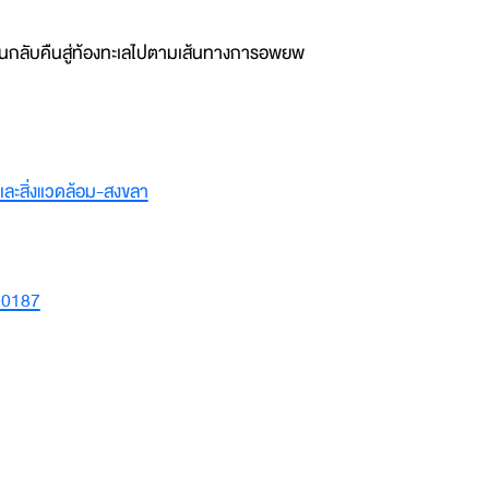
ลับคืนสู่ท้องทะเลไปตามเส้นทางการอพยพ
ละสิ่งแวดล้อม-สงขลา
00187