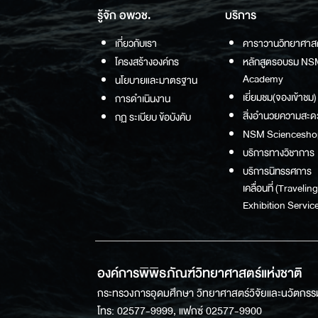
รู้จัก อพวช.
บริการ
เกี่ยวกับเรา
คาราวานวิทยาศาส
โครงสร้างองค์กร
หลักสูตรอบรม NS
Academy
นโยบายและมาตรฐาน
เยี่ยมชม(จองเข้าชม)
การดำเนินงาน
สิ่งอำนวยความสะด
กฏ ระเบียบ ข้อบังคับ
NSM Sciencesho
บริการทางวิชาการ
บริการนิทรรศการ
เคลื่อนที่ (Traveling
Exhibition Service
องค์การพิพิธภัณฑ์วิทยาศาสตร์แห่งชาติ
กระทรวงการอุดมศึกษา วิทยาศาสตร์วิจัยและนวัตกรร
โทร: 02577-9999, แฟกซ์ 02577-9900