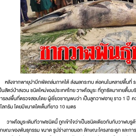
ลังจากพายุปาบึกพัดถล่มภาคใต้ ส่งผลกระทบ ต่อคนในหลายพื้นที่ รวมถึ
ป็นสัตว์ป่าสงวน ชนิดใหม่ของประเทศไทย วาฬโอมูระ ที่ถูกซัดมาเกยตื้
ารลงพื้นที่ตรวจสอบโดย ผู้เชี่ยวชาญพบว่า เป็นลูกวาฬอายุ ราว 1 ปี 
ิโลกรัม โดยมีขนาดโตเต็มที่ยาว 10 เมตร
าฬโอมูระเดิมทีวาฬชนิดนี้ ถูกเข้าใจว่าเป็นชนิดเดียวกันกับวาฬบรู
ักษณะของพันธุกรรม ขนาด รูปร่างภายนอก ลักษณะโครงกระดูก และการ