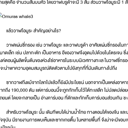
่ายสุดคือ จำนวนสันบนหัว โดยวาฬบรูด้าจะมี 3 สัน ส่วนวาฬโอมูระมี 1 ส
ล้ววาฬโอมูระ สำคัญอย่างไร?
าฬแผ่นซี่กรอง เช่น วาฬโอมูระ และวาฬบรูด้า อาศัยแผ่นซี่กรองในกา
นาดเล็ก เช่น ปลากะตัก เป็นอาหาร อึของวาฬจึงอุดมไปด้วยไนโตรเจน ซึ่
งค์ตอนผู้ผลิตขั้นต้นของห่วงโซ่อาหารในระบบนิเวศทางทะเล ในวาฬซี่กรอ
็จะนำพาความอุดมสมบูรณ์ติดตัวตามไปยังทุกที่ที่มันเดินทางไปถึง
ากวาฬถึงแม้จากโลกไปแล้วก็ยังมีประโยชน์ นอกจากเป็นแหล่งอาหารให้สั
ากถึง 190,000 ตัน แต่คาร์บอนนี้จะถูกกักเก็บไว้ใต้ทะเลลึก ไม่ปลดปล่อ
ถยนต์ โดยจะกลายเป็น อ่างคาร์บอน ที่ดักและกักเก็บคาร์บอนส่วนเกิน 
ำหรับวาฬโอมูระ นั้น เดิมทีพบได้น่านน้ำไทย ทางตอนใต้ของจีน และน่าน
ัจจุบัน มีรายงานการพบเห็นและซากเกยตื้น ในหลายพื้นที่ จึงน่าจะมีขอบเ
นปัจจุบัน