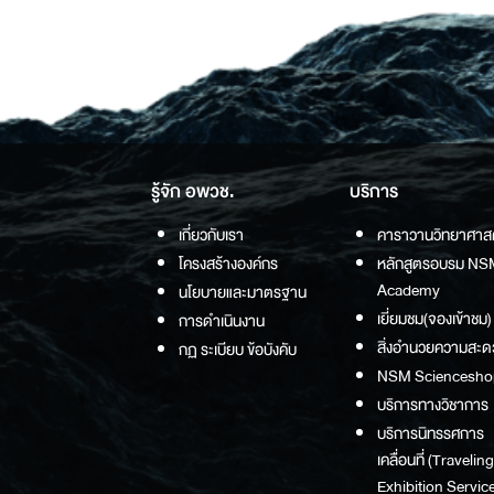
รู้จัก อพวช.
บริการ
เกี่ยวกับเรา
คาราวานวิทยาศาส
โครงสร้างองค์กร
หลักสูตรอบรม NS
Academy
นโยบายและมาตรฐาน
เยี่ยมชม(จองเข้าชม)
การดำเนินงาน
สิ่งอำนวยความสะด
กฏ ระเบียบ ข้อบังคับ
NSM Sciencesho
บริการทางวิชาการ
บริการนิทรรศการ
เคลื่อนที่ (Traveling
Exhibition Service