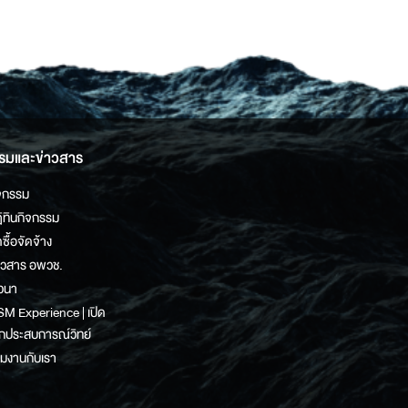
รมและข่าวสาร
จกรรม
ิทินกิจกรรม
ดซื้อจัดจ้าง
าวสาร อพวช.
วนา
M Experience | เปิด
กประสบการณ์วิทย์
วมงานกับเรา