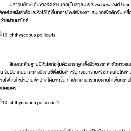
ลาอุบยักษ์แต้มขาวจัดจำแนกอยู่ในสกุล
Ichthyscopus
วงศ์ Uran
ิเศษโดยฝังลำตัวและหัวไว้ใต้พื้นทรายโพล่เพียงตาและปากเพื่อดักจับเหยื่อ
ี่ว่ายผ่านมาใกล้
ักษณะสัณฐานมีหัวโตห่อหุ้มด้วยกระดูกแข็งผิวขรุขระ ลำตัวยาวแบนข้า
น ริมฝีปากบนและล่างมีแถบซี่ติ่งเนื้อสำหรับกรองทรายหรือโคลนไม่ให้เข
ายใจโดยให้น้ำผ่านเข้าปากได้มากขึ้น ทำปลาสามารถกบดานใต้พื้นทร
ซนติเมตร