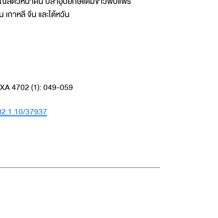
ัตว์หน้าดิน ปลาอุบยักษ์แต้มขาวพบแพร่
 เกาหลี จีน และไต้หวัน
OTAXA 4702 (1): 049-059
702.1.10/37937