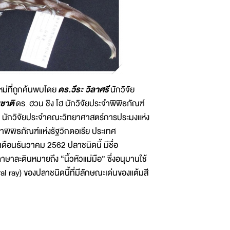
หม่ที่ถูกค้นพบโดย
ดร.วีระ วิลาศรี
นักวิจัย
ชาติ
ดร. ฮวน ชิง โฮ นักวิจัยประจำพิพิธภัณฑ์
าย นักวิจัยประจำคณะวิทยาศาสตร์การประมงแห่ง
ำพิพิธภัณฑ์แห่งรัฐวิกตอเรีย ประเทศ
ดือนธันวาคม 2562 ปลาชนิดนี้ มีชื่อ
ษาละตินหมายถึง “นิ้วหัวแม่มือ” ซึ่งอนุมานใช้
 ray) ของปลาชนิดนี้ที่มีลักษณะเด่นของแต้มสี