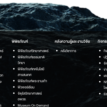
พิพิธภัณฑ์
คลังความรู้และงานวิจัย
กิจกร
ตร์
พิพิธภัณฑ์วิทยาศาสตร์
คลังวิชาการ
กิ
M
พิพิธภัณฑ์ธรรมชาติ
ปฏ
วิทยา
จั
พิพิธภัณฑ์เทคโนโลยี
ข่
สารสนเทศ
วก
เส
พิพิธภัณฑ์พระรามเก้า
p
NS
ฟิวเจอร์เรียม
โล
จัตุรัสวิทยาศาสตร์
ร่
อพวช.
)
Museum On Demand