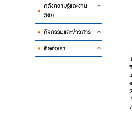
คลังความรู้และงาน
วิจัย
กิจกรรมและข่าวสาร
ติดต่อเรา
ป
ป
ช
ม
อ
ว
เ
ข